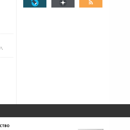
кт
,
СТВО