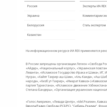
Россия
Эксперты ИА REX
Украина
Комментарии эк
Белоруссия
Стать экспертом
Казахстан
На информационном ресурсе ИА REX применяются рек
В России запрещены организации Легион «Свобода Росси
«Айдар», «Национальный корпус», «Украинская повстанч
Леванта», «Исламское Государство Ирака и Шама», ИГ,
Нусра», «Хайят Тахрир-аш-Шам», «Аль-Каида», «Аш-Шаб
народа», «Хизб ут-Тахрир», «Имарат Кавказ» («Кавказс
партия Туркестана», «Исламское движение Узбекистана
Степана Бандеры», «Организация украинских национал
«Голос Америки», «Левада-Центр», «Idel.Реалии», Кавка
Европа/Радио Свобода (PCE/PC), "Сибирь.Реалии", Фонд 