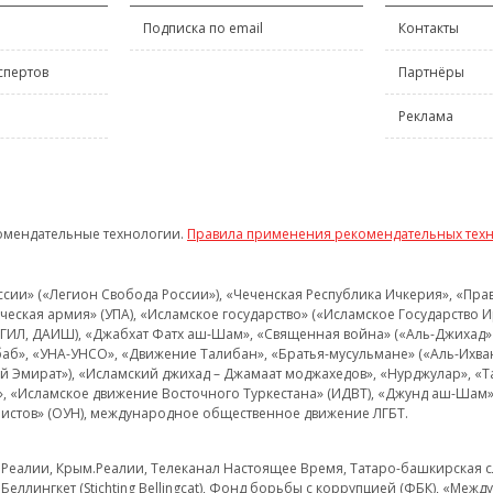
Подписка по email
Контакты
спертов
Партнёры
Реклама
омендательные технологии.
Правила применения рекомендательных тех
и» («Легион Свобода России»), «Чеченская Республика Ичкерия», «Правый
еская армия» (УПА), «Исламское государство» («Исламское Государство И
 ИГИЛ, ДАИШ), «Джабхат Фатх аш-Шам», «Священная война» («Аль-Джихад» 
аб», «УНА-УНСО», «Движение Талибан», «Братья-мусульмане» («Аль-Ихва
кий Эмират»), «Исламский джихад – Джамаат моджахедов», «Нурджулар», «
», «Исламское движение Восточного Туркестана» (ИДВТ), «Джунд аш-Шам»,
истов» (ОУН), международное общественное движение ЛГБТ.
з.Реалии, Крым.Реалии, Телеканал Настоящее Время, Татаро-башкирская сл
Беллингкет (Stichting Bellingcat), Фонд борьбы с коррупцией (ФБК), «Ме