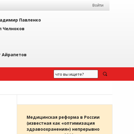
Войти
адимир Павленко
л Челноков
г Айрапетов
Медицинская реформа в России
(известная как «оптимизация
здравоохранения») непрерывно