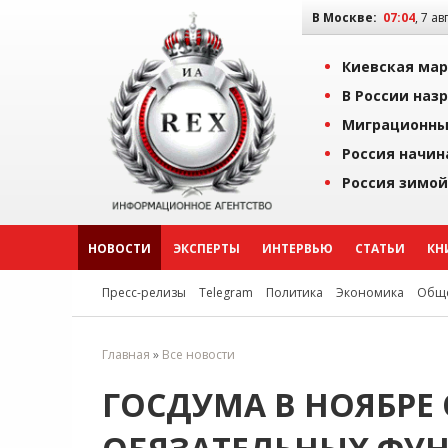
В Москве:
07:04
, 7 ав
Киевская мар
В России наз
Миграционны
Россия начин
Россия зимой
НОВОСТИ
ЭКСПЕРТЫ
ИНТЕРВЬЮ
СТАТЬИ
КН
Пресс-релизы
Telegram
Политика
Экономика
Обще
Главная
»
Все новости
ГОСДУМА В НОЯБРЕ