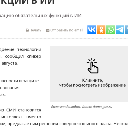
КЦИЙ В ИИ
грацию обязательных функций в ИИ
Печать
Отправить по email
дрение технологий
и, сообщил спикер
 августа.
пасности и защите
льзования
ax.
Вячеслав Володин. Фото: duma.gov.ru
из СМИ становится
 интеллект вместо
ии, предлагает им решения совершенно иного плана. Неско