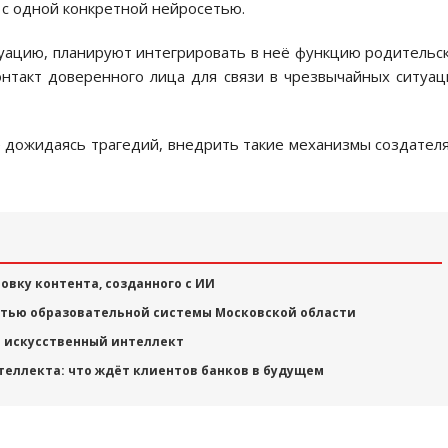
 с одной конкретной нейросетью.
туацию, планируют интегрировать в неё функцию родительс
онтакт доверенного лица для связи в чрезвычайных ситуац
 дожидаясь трагедий, внедрить такие механизмы создател
вку контента, созданного с ИИ
стью образовательной системы Московской области
а искусственный интеллект
теллекта: что ждёт клиентов банков в будущем