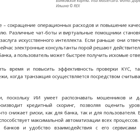
Банковские карты. Visa Mastercard. Фото: Дар
Ильина © REX
е – сокращение операционных расходов и повышение каче
елю. Различные чат-боты и виртуальные помощники станов
аслуга искусственного интеллекта. Если раньше они отве
сейчас электронные консультанты порой решают действите
банка, а пользователь может быстрее получить искомые отве
тить время и повысить эффективность проверки KYC, та
жи, когда транзакция осуществляется посредством считыв
ти, поскольку ИИ умеет распознавать мошенников и д
роизводит кредитный скоринг, позволяя оценить уров
о снижает риски, как для банка, так и для пользователя. 
способствует максимальной автоматизации всех процессов.
ы банков и удобство взаимодействия с его сервисами 