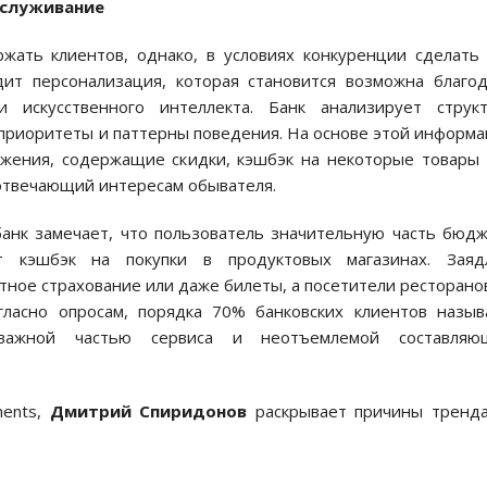
бслуживание
жать клиентов, однако, в условиях конкуренции сделать
ит персонализация, которая становится возможна благо
 искусственного интеллекта. Банк анализирует структ
 приоритеты и паттерны поведения. На основе этой информ
ожения, содержащие скидки, кэшбэк на некоторые товары
отвечающий интересам обывателя.
банк замечает, что пользователь значительную часть бюд
т кэшбэк на покупки в продуктовых магазинах. Заяд
тное страхование или даже билеты, а посетители ресторано
гласно опросам, порядка 70% банковских клиентов назы
е важной частью сервиса и неотъемлемой составляю
ments,
Дмитрий Спиридонов
раскрывает причины тренда