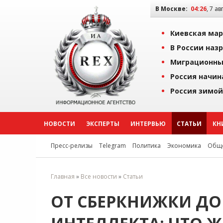
В Москве:
04:26
, 7 ав
Киевская мар
В России наз
Миграционны
Россия начин
Россия зимой
НОВОСТИ
ЭКСПЕРТЫ
ИНТЕРВЬЮ
СТАТЬИ
КН
Пресс-релизы
Telegram
Политика
Экономика
Обще
Главная
»
Все новости
»
Статьи
ОТ СБЕРКНИЖКИ ДО