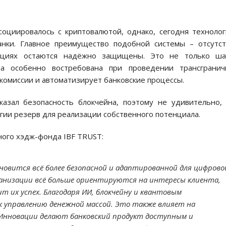
социировалось с криптовалютой, однако, сегодня техноло
анки. Главное преимущество подобной системы – отсутс
акциях остаются надёжно защищены. Это не только ша
ема особенно востребована при проведении трансгранич
 комиссии и автоматизирует банковские процессы.
казал безопасность блокчейна, поэтому не удивительно,
гии резерв для реализации собственного потенциала.
ого хэдж-фонда IBF TRUST:
ановится всё более безопасной и адаптированной для цифрово
ганизации всё больше ориентируются на интересы клиента,
т их успех. Благодаря ИИ, блокчейну и квантовым
к управлению денежной массой. Это также влияет на
Инновации делают банковский продукт доступным и