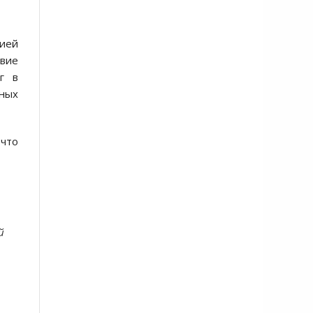
гией
твие
г в
ных
 что
й