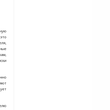
ьную
 это
еля,
тные
ам,
иски
енно
яют
вует
телю