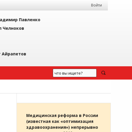
Войти
адимир Павленко
л Челноков
г Айрапетов
Медицинская реформа в России
(известная как «оптимизация
здравоохранения») непрерывно