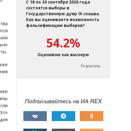
ья
С 18 по 20 сентября 2026 года
состоятся выборы в
Государственную думу IX созыва.
Как вы оцениваете возможность
ства
фальсификации выборов?
ятся
чали
54.2%
льно
ты.
Оцениваю как высокую
кже
Результаты
ания
аже
ень
Подписывайтесь на ИА REX
Если
 Это
для