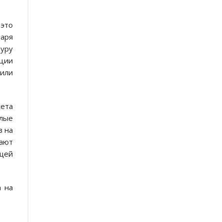
 это
даря
уру
ации
 или
жета
лые
в на
вают
щей
 на