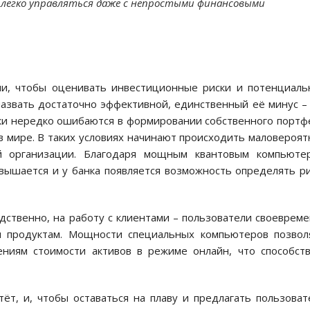
 легко управляться даже с непростыми финансовыми
ми, чтобы оценивать инвестиционные риски и потенциал
назвать достаточно эффективной, единственный её минус –
ки нередко ошибаются в формировании собственного портф
в мире. В таких условиях начинают происходить маловероя
й организации. Благодаря мощным квантовым компьютер
вышается и у банка появляется возможность определять р
дственно, на работу с клиентами – пользователи своеврем
м продуктам. Мощности специальных компьютеров позвол
ниям стоимости активов в режиме онлайн, что способст
тёт, и, чтобы оставаться на плаву и предлагать пользова