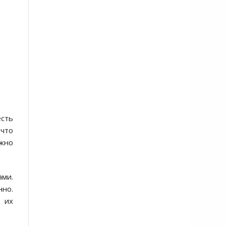
сть
 что
жно
ами.
нно.
 их