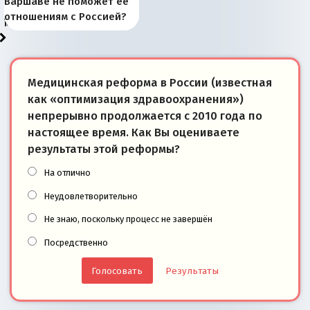
Запада рассказала о
перемены: 15 шагов к
Европы
сбрасывать балласт
года: первые уступки во
сегодня
Варшаве не поможет её
районы Баренцева
тем, что они -
«переобувании» хозяев
суверенной экономике
Анкориджа
внутренней политике
отношениям с Россией?
моря
победители
Медицинская реформа в России (известная
как «оптимизация здравоохранения»)
непрерывно продолжается с 2010 года по
настоящее время. Как Вы оцениваете
результаты этой реформы?
На отлично
Неудовлетворительно
Не знаю, поскольку процесс не завершён
Посредственно
Результаты