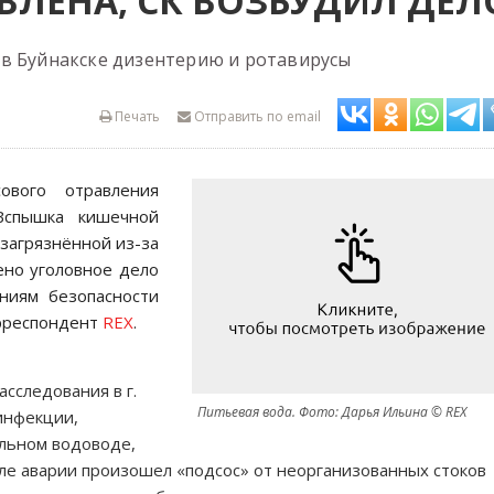
ВЛЕНА, СК ВОЗБУДИЛ ДЕЛ
в Буйнакске дизентерию и ротавирусы
Печать
Отправить по email
ового отравления
 Вспышка кишечной
загрязнённой из-за
ено уголовное дело
ниям безопасности
орреспондент
REX
.
сследования в г.
Питьевая вода. Фото: Дарья Ильина © REX
инфекции,
альном водоводе,
ле аварии произошел «подсос» от неорганизованных стоков