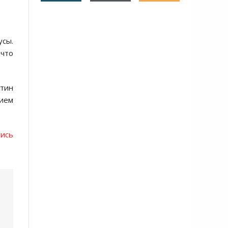
усы.
 что
нтин
ием
лись