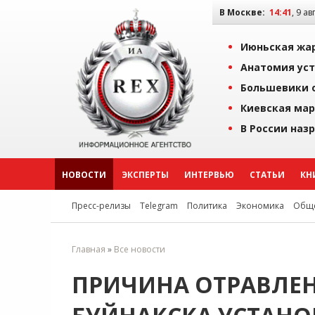
В Москве:
14:41
, 9 ав
Июньская жар
Анатомия уст
Большевики о
Киевская мар
В России наз
НОВОСТИ
ЭКСПЕРТЫ
ИНТЕРВЬЮ
СТАТЬИ
КН
Пресс-релизы
Telegram
Политика
Экономика
Обще
Главная
»
Все новости
ПРИЧИНА ОТРАВЛЕН