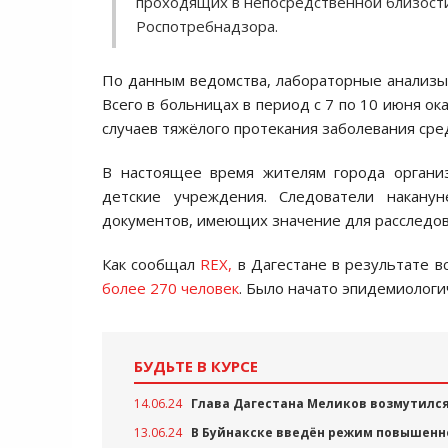
проходящих в непосредственной близости
Роспотребнадзора.
По данным ведомства, лабораторные анализы
Всего в больницах в период с 7 по 10 июня ока
случаев тяжёлого протекания заболевания сред
В настоящее время жителям города организ
детские учреждения. Следователи накану
документов, имеющих значение для расследов
Как сообщал
REX,
в Дагестане в результате 
более 270 человек
. Было начато эпидемиологи
БУДЬТЕ В КУРСЕ
14.06.24
Глава Дагестана Меликов возмутился
13.06.24
В Буйнакске введён режим повышенно