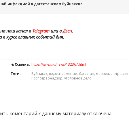
ной инфекцией в дагестанском Буйнакске
на наш канал в
Telegram
или в
Дзен
.
а в курсе главных событий дня.
Ссылка:
https://iarex.ru/news/132367.html
Теги:
Буйнакск
,
водоснабжение
,
Дагестан
,
массовые отравле
Роспотребнадзор
,
уголовное дело
ить коментарий к данному материалу отключена.