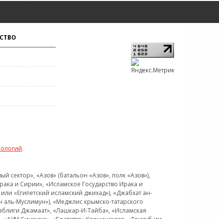
СТВО
нологий
.
 сектор», «Азов» (батальон «Азов», полк «Азов»),
рака и Сирии», «Исламское Государство Ирака и
или «Египетский исламский джихад»), «Джабхат ан-
н аль-Муслимун»), «Меджлис крымско-татарского
Таблиги Джамаат», «Лашкар-И-Тайба», «Исламская