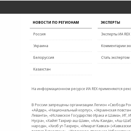
НОВОСТИ ПО РЕГИОНАМ
ЭКСПЕРТЫ
Россия
Эксперты ИА REX
Украина
Комментарии эк
Белоруссия
Стать экспертом
Казахстан
На информационном ресурсе ИА REX применяются рек
В России запрещены организации Легион «Свобода Росси
«Айдар», «Национальный корпус», «Украинская повстанч
Леванта», «Исламское Государство Ирака и Шама», ИГ,
Нусра», «Хайят Тахрир-аш-Шам», «Аль-Каида», «Аш-Шаб
народа», «Хизб ут-Тахрир», «Имарат Кавказ» («Кавказс