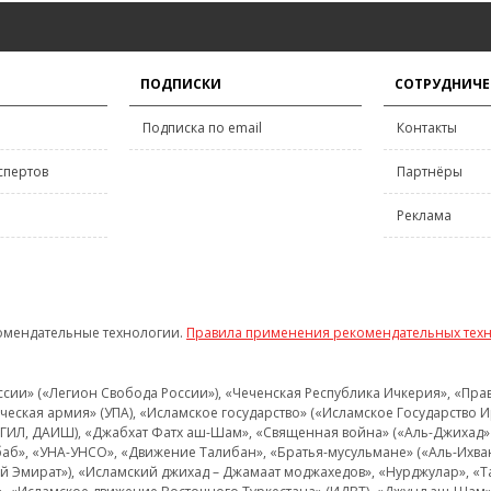
ПОДПИСКИ
СОТРУДНИЧЕ
Подписка по email
Контакты
спертов
Партнёры
Реклама
омендательные технологии.
Правила применения рекомендательных тех
и» («Легион Свобода России»), «Чеченская Республика Ичкерия», «Правый
еская армия» (УПА), «Исламское государство» («Исламское Государство И
 ИГИЛ, ДАИШ), «Джабхат Фатх аш-Шам», «Священная война» («Аль-Джихад» 
аб», «УНА-УНСО», «Движение Талибан», «Братья-мусульмане» («Аль-Ихва
кий Эмират»), «Исламский джихад – Джамаат моджахедов», «Нурджулар», «