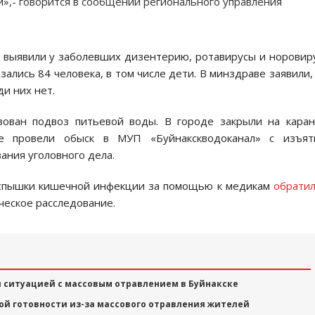
»,- говорится в сообщении регионального управления
 выявили у заболевших дизентерию, ротавирусы и норовир
зались 84 человека, в том числе дети. В минздраве заявили,
и них нет.
ован подвоз питьевой воды. В городе закрыли на кара
не провели обыск в МУП «Буйнакскводоканал» с изъят
ания уголовного дела.
вспышки кишечной инфекции за помощью к медикам
обрати
ческое расследование.
 ситуацией с массовым отравлением в Буйнакске
й готовности из-за массового отравления жителей