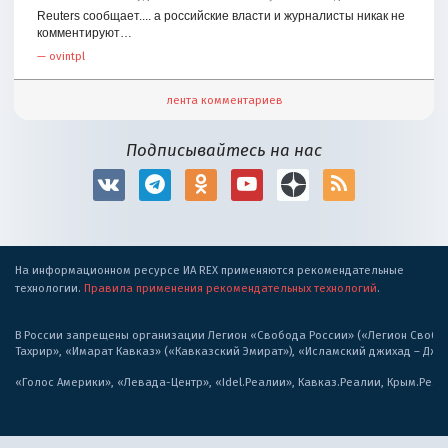
Reuters сообщает.... а российские власти и журналисты никак не
комментируют…
—
ovintpl
лента комментариев
Подписывайтесь на нас
На информационном ресурсе ИА REX применяются рекомендательные
технологии.
Правила применения рекомендательных технологий
.
В России запрещены организации Легион «Свобода России» («Легион Свобода
Тахрир», «Имарат Кавказ» («Кавказский Эмират»), «Исламский джихад – Дж
«Голос Америки», «Левада-Центр», «Idel.Реалии», Кавказ.Реалии, Крым.Реал