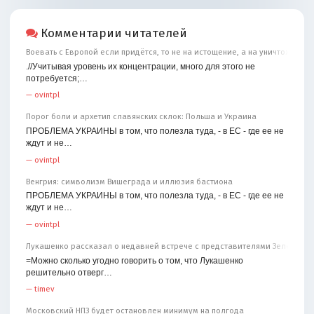
Комментарии читателей
Воевать с Европой если придётся, то не на истощение, а на уничтожение
.//Учитывая уровень их концентрации, много для этого не
потребуется;…
—
ovintpl
Порог боли и архетип славянских склок: Польша и Украина
ПРОБЛЕМА УКРАИНЫ в том, что полезла туда, - в ЕС - где ее не
ждут и не…
—
ovintpl
Венгрия: символизм Вишеграда и иллюзия бастиона
ПРОБЛЕМА УКРАИНЫ в том, что полезла туда, - в ЕС - где ее не
ждут и не…
—
ovintpl
Лукашенко рассказал о недавней встрече с представителями Зеленског
=Можно сколько угодно говорить о том, что Лукашенко
решительно отверг…
—
timev
Московский НПЗ будет остановлен минимум на полгода