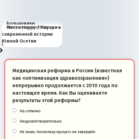
Большевики
Киевская марионетка
В России назрели
Миграционный пожар
Россия начинает
Россия зимой 1904
Русская нация вчера и
Почему правый крах в
Место Науру / Науэро в
отличаются от «Яблока»
Запада рассказала о
перемены: 15 шагов к
Европы
сбрасывать балласт
года: первые уступки во
сегодня
Варшаве не поможет её
современной истории
тем, что они -
«переобувании» хозяев
суверенной экономике
Анкориджа
внутренней политике
отношениям с Россией?
Южной Осетии
победители
Медицинская реформа в России (известная
как «оптимизация здравоохранения»)
непрерывно продолжается с 2010 года по
настоящее время. Как Вы оцениваете
результаты этой реформы?
На отлично
Неудовлетворительно
Не знаю, поскольку процесс не завершён