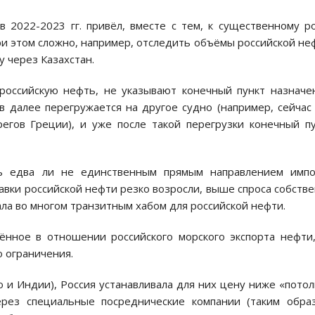
в 2022-2023 гг. привёл, вместе с тем, к существенному р
и этом сложно, например, отследить объёмы российской не
у через Казахстан.
российскую нефть, не указывают конечный пункт назначе
в далее перегружается на другое судно (например, сейчас
егов Греции), и уже после такой перегрузки конечный п
сь едва ли не единственным прямым направлением импо
тавки российской нефти резко возросли, выше спроса собств
тала во многом транзитным хабом для российской нефти.
дённое в отношении российского морского экспорта нефти
о ограничения.
и Индии), Россия устанавливала для них цену ниже «потол
рез специальные посреднические компании (таким обра