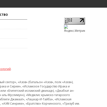
СТВО
нологий
.
 сектор», «Азов» (батальон «Азов», полк «Азов»),
рака и Сирии», «Исламское Государство Ирака и
или «Египетский исламский джихад»), «Джабхат ан-
н аль-Муслимун»), «Меджлис крымско-татарского
Таблиги Джамаат», «Лашкар-И-Тайба», «Исламская
 «АУМ Синрике», «Братство» Корчинского, «Тризуб им.