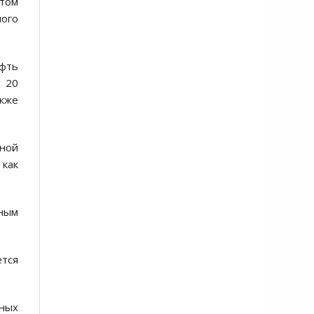
этом
ного
ефть
з 20
акже
ной
 как
жным
ется
нных