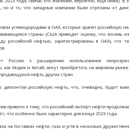
ь 2023 года; сейчас это значение, вероятно, ещё ниже). В 
», но и то, что западные компании были отрезаны от дан
говли углеводородами в ОАЭ, которые хранят российскую н
звивающиеся страны (США приводят оценку, что восемь и
ду российской нефтью, зарегистрированы в ОАЭ), что т
ов.
ет Россию к расширению использования непрозрач
, как Индия и Китай, могут приобретать на мировом рынке
 продающуюся нефть других стран.
с дисконтом российскую нефть, что, очевидно, будет ва
хем привело к тому, что российский экспорт нефти продолжа
ёт, что особенно было характерно для конца 2023 года.
ала на поставках нефти, газа и угля в несколько дружестве