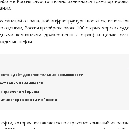
Либо же Россия самостоятельно занималась транспортировк
аний.
ях санкций от западной инфраструктуры поставок, использо
по оценкам, Россия приобрела около 100 старых морских судо
одными компаниями дружественных стран) и целую сист
ождение нефти.
 Восток даёт дополнительные возможности
щественно изменяются
 направлении Европы
ия экспорта нефти из России
 нефти, которая поставляется по страховке компаний из разв