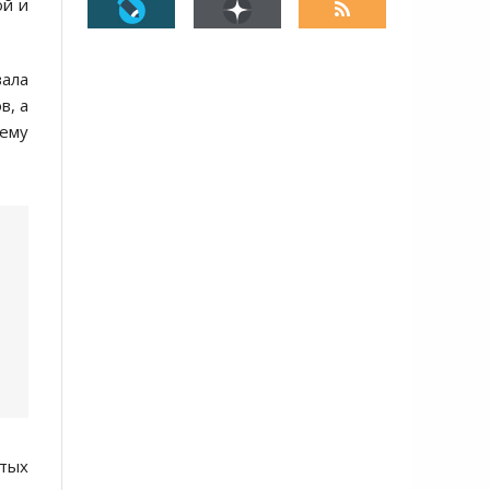
ой и
вала
в, а
ему
итых