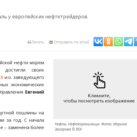
ыль у европейских нефтетрейдеров
Печать
Отправить по email
ийской нефти морем
 достигли своих
EX
и.о. заведующего
ных экономических
управления
Евгений
портной пошлины на
и за год. С начала
Нефть. Нефтехранилище. Фото: Марина
ее – заменена более
Захарова © REX