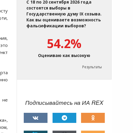
С 18 по 20 сентября 2026 года
состоятся выборы в
осту
Государственную думу IX созыва.
фти,
Как вы оцениваете возможность
фальсификации выборов?
ния,
54.2%
 это
ункт
Оцениваю как высокую
Результаты
рта
енно
, не
Подписывайтесь на ИА REX
ка»,
зом,