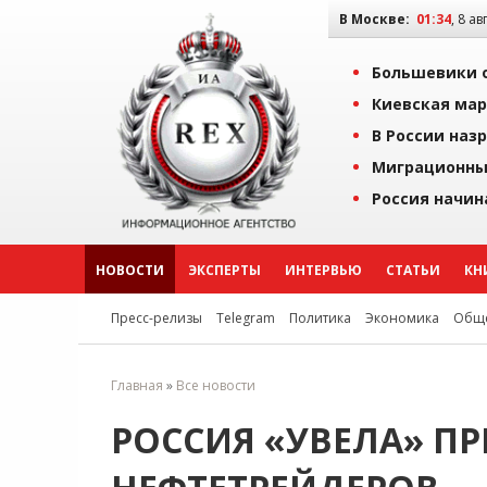
В Москве:
01:34
, 8 ав
Большевики о
Киевская мар
В России наз
Миграционны
Россия начин
НОВОСТИ
ЭКСПЕРТЫ
ИНТЕРВЬЮ
СТАТЬИ
КН
Пресс-релизы
Telegram
Политика
Экономика
Обще
Главная
»
Все новости
РОССИЯ «УВЕЛА» П