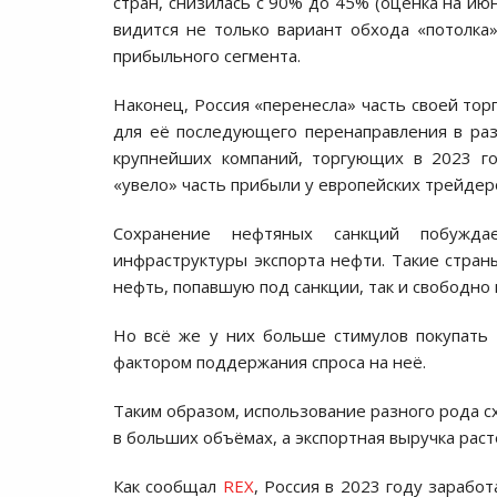
стран, снизилась с 90% до 45% (оценка на июн
видится не только вариант обхода «потолка
прибыльного сегмента.
Наконец, Россия «перенесла» часть своей тор
для её последующего перенаправления в ра
крупнейших компаний, торгующих в 2023 го
«увело» часть прибыли у европейских трейдер
Сохранение нефтяных санкций побужда
инфраструктуры экспорта нефти. Такие страны
нефть, попавшую под санкции, так и свободно
Но всё же у них больше стимулов покупать 
фактором поддержания спроса на неё.
Таким образом, использование разного рода с
в больших объёмах, а экспортная выручка раст
Как сообщал
REX
, Россия в 2023 году заработ