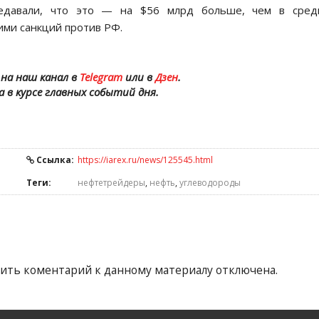
давали, что это — на $56 млрд больше, чем в сред
ими санкций против РФ.
на наш канал в
Telegram
или в
Дзен
.
а в курсе главных событий дня.
Ссылка:
https://iarex.ru/news/125545.html
Теги:
нефтетрейдеры
,
нефть
,
углеводороды
ить коментарий к данному материалу отключена.