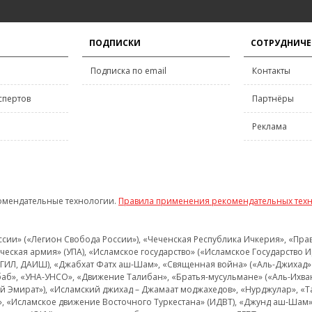
ПОДПИСКИ
СОТРУДНИЧЕ
Подписка по email
Контакты
спертов
Партнёры
Реклама
омендательные технологии.
Правила применения рекомендательных тех
и» («Легион Свобода России»), «Чеченская Республика Ичкерия», «Правый
еская армия» (УПА), «Исламское государство» («Исламское Государство И
 ИГИЛ, ДАИШ), «Джабхат Фатх аш-Шам», «Священная война» («Аль-Джихад» 
аб», «УНА-УНСО», «Движение Талибан», «Братья-мусульмане» («Аль-Ихва
кий Эмират»), «Исламский джихад – Джамаат моджахедов», «Нурджулар», «
», «Исламское движение Восточного Туркестана» (ИДВТ), «Джунд аш-Шам»,