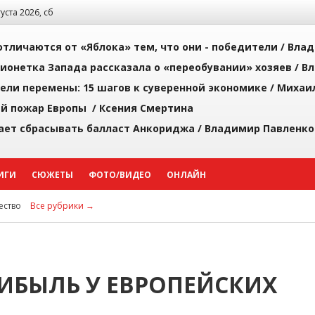
густа 2026, сб
тличаются от «Яблока» тем, что они - победители /
Влад
ионетка Запада рассказала о «переобувании» хозяев /
Вл
рели перемены: 15 шагов к суверенной экономике /
Михаи
й пожар Европы /
Ксения Смертина
ает сбрасывать балласт Анкориджа /
Владимир Павленко
ИГИ
СЮЖЕТЫ
ФОТО/ВИДЕО
ОНЛАЙН
ство
Все рубрики →
РИБЫЛЬ У ЕВРОПЕЙСКИХ