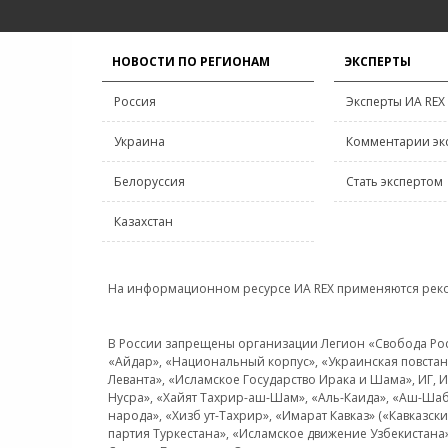
НОВОСТИ ПО РЕГИОНАМ
ЭКСПЕРТЫ
Россия
Эксперты ИА REX
Украина
Комментарии эк
Белоруссия
Стать экспертом
Казахстан
На информационном ресурсе ИА REX применяются рек
В России запрещены организации Легион «Свобода Росси
«Айдар», «Национальный корпус», «Украинская повстанч
Леванта», «Исламское Государство Ирака и Шама», ИГ,
Нусра», «Хайят Тахрир-аш-Шам», «Аль-Каида», «Аш-Шаб
народа», «Хизб ут-Тахрир», «Имарат Кавказ» («Кавказс
партия Туркестана», «Исламское движение Узбекистана