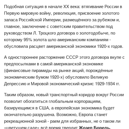
Подобная ситуация в начале XX века: втягивание России в
Первую мировую войну, революция, присвоение золотого
запаса Российской Империи, размещённого за рубежом и,
главное, заключение с советским правительством под
руководством Л. Троцкого договора о золотодобыче, по
которому 95% золота шло американским компаниям -
обусловила расцвет американской экономики 1920-х годов.
А одностороннее расторжение СССР этого договора вкупе с
предпосылками в самой американской экономике
(финансовые пирамиды на рынке акций, порождённые
экономическим бумом 1920-х) обусловило Великую
Депрессию и Мировой экономический кризис 1929-1934 гг.
Таким образом, новый транспортный коридор вокруг России
позволит обогатиться глобальным корпорациям,
базирующимся в США, а европейская экономика будет
окончательно разрушена. Возможно, Европа станет
рекреационной зоной - раем для избранных, не о таком ли
«цветущем саде» всё время твердит
Жозеп Борель.