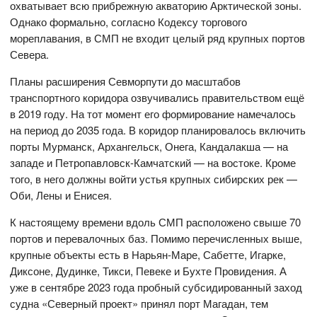
охватывает всю прибрежную акваторию Арктической зоны.
Однако формально, согласно Кодексу торгового
мореплавания, в СМП не входит целый ряд крупных портов
Севера.
Планы расширения Севморпути до масштабов
транспортного коридора озвучивались правительством ещё
в 2019 году. На тот момент его формирование намечалось
на период до 2035 года. В коридор планировалось включить
порты Мурманск, Архангельск, Онега, Кандалакша — на
западе и Петропавловск-Камчатский — на востоке. Кроме
того, в него должны войти устья крупных сибирских рек —
Оби, Лены и Енисея.
К настоящему времени вдоль СМП расположено свыше 70
портов и перевалочных баз. Помимо перечисленных выше,
крупные объекты есть в Нарьян-Маре, Сабетте, Игарке,
Диксоне, Дудинке, Тикси, Певеке и Бухте Провидения. А
уже в сентябре 2023 года пробный субсидированный заход
судна «Северный проект» принял порт Магадан, тем