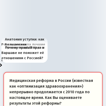
Анатомия уступки: как
Россия потеряла лучшие
Большевики
Киевская марионетка
В России назрели
Миграционный пожар
Россия начинает
Россия зимой 1904
Русская нация вчера и
Почему правый крах в
рыбопромысловые
отличаются от «Яблока»
Запада рассказала о
перемены: 15 шагов к
Европы
сбрасывать балласт
года: первые уступки во
сегодня
Варшаве не поможет её
районы Баренцева
тем, что они -
«переобувании» хозяев
суверенной экономике
Анкориджа
внутренней политике
отношениям с Россией?
моря
победители
Медицинская реформа в России (известная
как «оптимизация здравоохранения»)
непрерывно продолжается с 2010 года по
настоящее время. Как Вы оцениваете
результаты этой реформы?