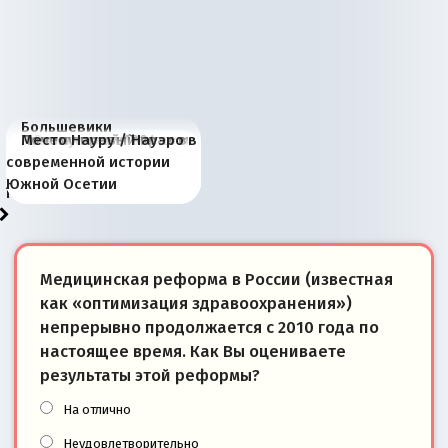
Большевики
Киевская марионетка
В России назрели
Миграционный пожар
Россия начинает
Россия зимой 1904
Русская нация вчера и
Почему правый крах в
Место Науру / Науэро в
отличаются от «Яблока»
Запада рассказала о
перемены: 15 шагов к
Европы
сбрасывать балласт
года: первые уступки во
сегодня
Варшаве не поможет её
современной истории
тем, что они -
«переобувании» хозяев
суверенной экономике
Анкориджа
внутренней политике
отношениям с Россией?
Южной Осетии
победители
Медицинская реформа в России (известная
как «оптимизация здравоохранения»)
непрерывно продолжается с 2010 года по
настоящее время. Как Вы оцениваете
результаты этой реформы?
На отлично
Неудовлетворительно