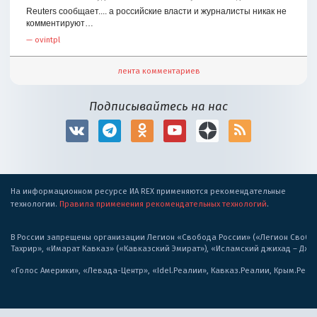
Reuters сообщает.... а российские власти и журналисты никак не
комментируют…
—
ovintpl
лента комментариев
Подписывайтесь на нас
На информационном ресурсе ИА REX применяются рекомендательные
технологии.
Правила применения рекомендательных технологий
.
В России запрещены организации Легион «Свобода России» («Легион Свобода
Тахрир», «Имарат Кавказ» («Кавказский Эмират»), «Исламский джихад – Дж
«Голос Америки», «Левада-Центр», «Idel.Реалии», Кавказ.Реалии, Крым.Реал