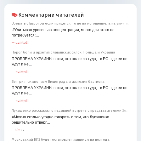
Комментарии читателей
Воевать с Европой если придётся, то не на истощение, а на уничтожение
.//Учитывая уровень их концентрации, много для этого не
потребуется;…
—
ovintpl
Порог боли и архетип славянских склок: Польша и Украина
ПРОБЛЕМА УКРАИНЫ в том, что полезла туда, - в ЕС - где ее не
ждут и не…
—
ovintpl
Венгрия: символизм Вишеграда и иллюзия бастиона
ПРОБЛЕМА УКРАИНЫ в том, что полезла туда, - в ЕС - где ее не
ждут и не…
—
ovintpl
Лукашенко рассказал о недавней встрече с представителями Зеленског
=Можно сколько угодно говорить о том, что Лукашенко
решительно отверг…
—
timev
Московский НПЗ будет остановлен минимум на полгода