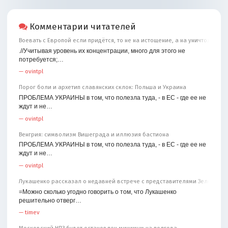
Комментарии читателей
Воевать с Европой если придётся, то не на истощение, а на уничтожение
.//Учитывая уровень их концентрации, много для этого не
потребуется;…
—
ovintpl
Порог боли и архетип славянских склок: Польша и Украина
ПРОБЛЕМА УКРАИНЫ в том, что полезла туда, - в ЕС - где ее не
ждут и не…
—
ovintpl
Венгрия: символизм Вишеграда и иллюзия бастиона
ПРОБЛЕМА УКРАИНЫ в том, что полезла туда, - в ЕС - где ее не
ждут и не…
—
ovintpl
Лукашенко рассказал о недавней встрече с представителями Зеленског
=Можно сколько угодно говорить о том, что Лукашенко
решительно отверг…
—
timev