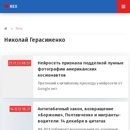
REX
» Теги
Николай Герасименко
Нейросеть признала подделкой лунные
25.11.23 08:57
фотографии американских
космонавтов
Претензий к китайскому луноходу у нейросети от
Google нет.
Антитабачный закон, возвращение
14.12.12 18:37
«Боржоми», Полтавченко и мигранты-
водители: 14 декабря в цитатах
ИА REX публикует высказывания по основным