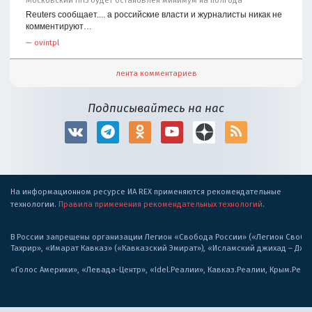
Московский НПЗ будет остановлен минимум на полгода
Reuters сообщает.... а российские власти и журналисты никак не
комментируют…
—
ovintpl
лента комментариев
Подписывайтесь на нас
На информационном ресурсе ИА REX применяются рекомендательные
технологии.
Правила применения рекомендательных технологий
.
В России запрещены организации Легион «Свобода России» («Легион Свобода
Тахрир», «Имарат Кавказ» («Кавказский Эмират»), «Исламский джихад – Дж
«Голос Америки», «Левада-Центр», «Idel.Реалии», Кавказ.Реалии, Крым.Реал