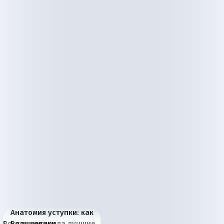
Анатомия уступки: как
Россия потеряла лучшие
Большевики