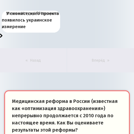
Киевская марионетка
В России назрели
Миграционный пожар
Россия начинает
Россия зимой 1904
Русская нация вчера и
Почему правый крах в
Место Науру / Науэро в
У сионистского проекта
Запада рассказала о
перемены: 15 шагов к
Европы
сбрасывать балласт
года: первые уступки во
сегодня
Варшаве не поможет её
современной истории
появилось украинское
«переобувании» хозяев
суверенной экономике
Анкориджа
внутренней политике
отношениям с Россией?
Южной Осетии
измерение
Назад
Вперёд
Медицинская реформа в России (известная
как «оптимизация здравоохранения»)
непрерывно продолжается с 2010 года по
настоящее время. Как Вы оцениваете
результаты этой реформы?