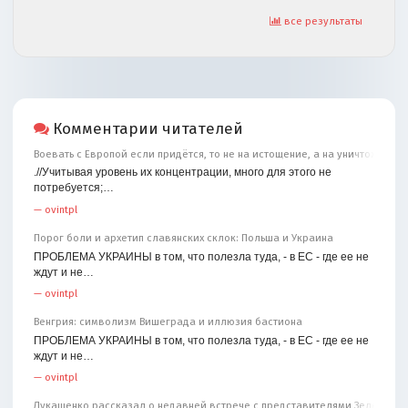
все результаты
Комментарии читателей
Воевать с Европой если придётся, то не на истощение, а на уничтожение
.//Учитывая уровень их концентрации, много для этого не
потребуется;…
—
ovintpl
Порог боли и архетип славянских склок: Польша и Украина
ПРОБЛЕМА УКРАИНЫ в том, что полезла туда, - в ЕС - где ее не
ждут и не…
—
ovintpl
Венгрия: символизм Вишеграда и иллюзия бастиона
ПРОБЛЕМА УКРАИНЫ в том, что полезла туда, - в ЕС - где ее не
ждут и не…
—
ovintpl
Лукашенко рассказал о недавней встрече с представителями Зеленског