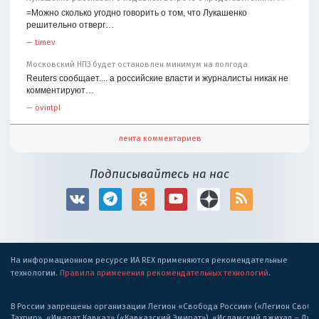
=Можно сколько угодно говорить о том, что Лукашенко
решительно отверг…
—
timev
Московский НПЗ будет остановлен минимум на полгода
Reuters сообщает.... а российские власти и журналисты никак не
комментируют…
—
ovintpl
лента комментариев
Подписывайтесь на нас
На информационном ресурсе ИА REX применяются рекомендательные
технологии.
Правила применения рекомендательных технологий
.
В России запрещены организации Легион «Свобода России» («Легион Свобода
Тахрир», «Имарат Кавказ» («Кавказский Эмират»), «Исламский джихад – Дж