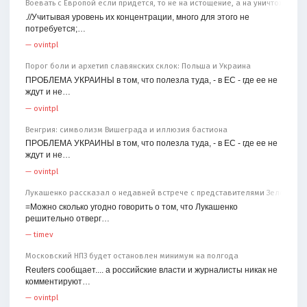
Воевать с Европой если придётся, то не на истощение, а на уничтожение
.//Учитывая уровень их концентрации, много для этого не
потребуется;…
—
ovintpl
Порог боли и архетип славянских склок: Польша и Украина
ПРОБЛЕМА УКРАИНЫ в том, что полезла туда, - в ЕС - где ее не
ждут и не…
—
ovintpl
Венгрия: символизм Вишеграда и иллюзия бастиона
ПРОБЛЕМА УКРАИНЫ в том, что полезла туда, - в ЕС - где ее не
ждут и не…
—
ovintpl
Лукашенко рассказал о недавней встрече с представителями Зеленског
=Можно сколько угодно говорить о том, что Лукашенко
решительно отверг…
—
timev
Московский НПЗ будет остановлен минимум на полгода
Reuters сообщает.... а российские власти и журналисты никак не
комментируют…
—
ovintpl