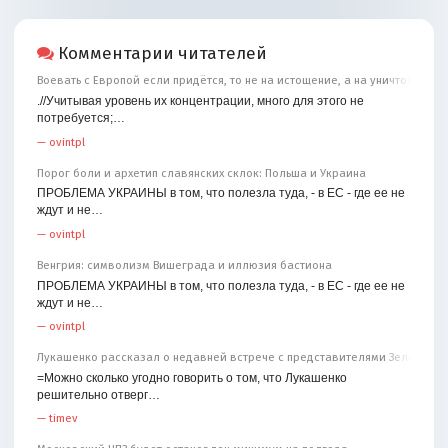
Комментарии читателей
Воевать с Европой если придётся, то не на истощение, а на уничтожение
.//Учитывая уровень их концентрации, много для этого не
потребуется;…
—
ovintpl
Порог боли и архетип славянских склок: Польша и Украина
ПРОБЛЕМА УКРАИНЫ в том, что полезла туда, - в ЕС - где ее не
ждут и не…
—
ovintpl
Венгрия: символизм Вишеграда и иллюзия бастиона
ПРОБЛЕМА УКРАИНЫ в том, что полезла туда, - в ЕС - где ее не
ждут и не…
—
ovintpl
Лукашенко рассказал о недавней встрече с представителями Зеленског
=Можно сколько угодно говорить о том, что Лукашенко
решительно отверг…
—
timev