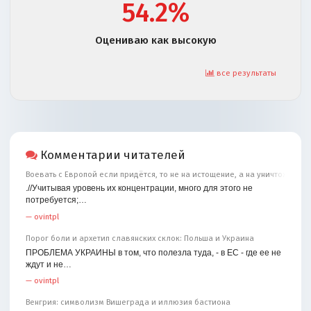
54.2%
Оцениваю как высокую
все результаты
Комментарии читателей
Воевать с Европой если придётся, то не на истощение, а на уничтожение
.//Учитывая уровень их концентрации, много для этого не
потребуется;…
—
ovintpl
Порог боли и архетип славянских склок: Польша и Украина
ПРОБЛЕМА УКРАИНЫ в том, что полезла туда, - в ЕС - где ее не
ждут и не…
—
ovintpl
Венгрия: символизм Вишеграда и иллюзия бастиона