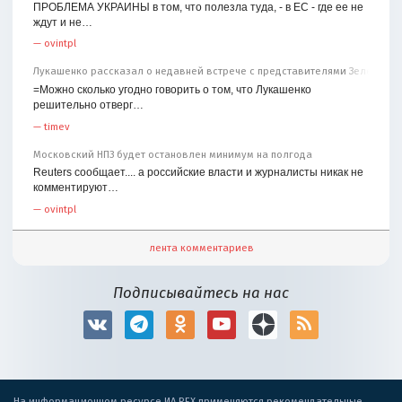
ПРОБЛЕМА УКРАИНЫ в том, что полезла туда, - в ЕС - где ее не
ждут и не…
—
ovintpl
Лукашенко рассказал о недавней встрече с представителями Зеленског
=Можно сколько угодно говорить о том, что Лукашенко
решительно отверг…
—
timev
Московский НПЗ будет остановлен минимум на полгода
Reuters сообщает.... а российские власти и журналисты никак не
комментируют…
—
ovintpl
лента комментариев
Подписывайтесь на нас
На информационном ресурсе ИА REX применяются рекомендательные