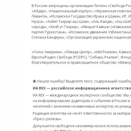
В России запрещены организации Легион «Свобода Росси
«Айдар», «Национальный корпус», «Украинская повстанч
Леванта», «Исламское Государство Ирака и Шама», ИГ,
Нусра», «Хайят Тахрир-аш-Шам», «Аль-Каида», «Аш-Шаб
народа», «Хизб ут-Тахрир», «Имарат Кавказ» («Кавказс
партия Туркестана», «Исламское движение Узбекистана
Степана Бандеры», «Организация украинских национал
«Голос Америки», «Левада-Центр», «Idel.Реалии», Кавка
Европа/Радио Свобода (PCE/PC), "Сибирь.Реалии", Фонд 
благотворительное и правозащитное общество «Мемор
Нашли ошибку? Выделите текст, содержащий ошибку
ИА REX — российское информационное агентство
ИА REX — международное экспертное сообщество. Мы
на информирование аудитории о событиях в России и
читателей с мнением независимых экспертов, их реакци
Редакция агентства не несёт ответственности за матер
«Пресс-релизы».
Допускается свободное некоммерческое использовани