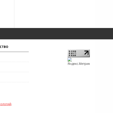
СТВО
нологий
.