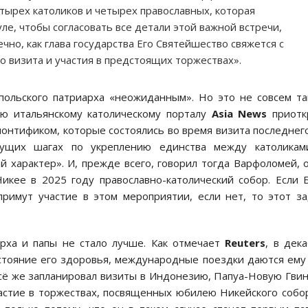
ырех католиков и четырех православных, которая
ле, чтобы согласовать все детали этой важной встречи,
чно, как глава государства Его Святейшество свяжется с
о визита и участия в предстоящих торжествах».
польского патриарха «неожиданным». Но это не совсем та
ю итальянскому католическому порталу
Asia News
приотк
онтификом, которые состоялись во время визита последнег
дущих шагах по укреплению единства между католикам
 характер». И, прежде всего, говорил тогда Варфоломей, 
икее в 2025 году православно-католический собор. Если 
примут участие в этом мероприятии, если нет, то этот з
арха и папы не стало лучше. Как отмечает
Reuters
, в дек
остояние его здоровья, международные поездки даются ему
всё же запланировал визиты в Индонезию, Папуа-Новую Гви
астие в торжествах, посвященных юбилею Никейского собо