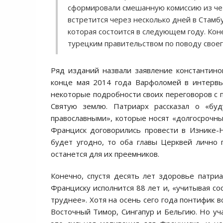
сформировали смешанную комиссию из чет
встретится через несколько дней в Стамбу
которая состоится в следующем году. Коне
турецким правительством по поводу своег
Ряд изданий назвали заявление константино
конце мая 2014 года Варфоломей в интервь
некоторые подробности своих переговоров с п
Святую землю. Патриарх рассказал о «бу
православными», которые носят «долгосрочный
Франциск договорились провести в Изнике-Н
будет угодно, то оба главы Церквей лично 
останется для их преемников.
Конечно, спустя десять лет здоровье патри
Франциску исполнится 88 лет и, «учитывая с
труднее». Хотя на осень сего года понтифик 
Восточный Тимор, Сингапур и Бельгию. Но уч