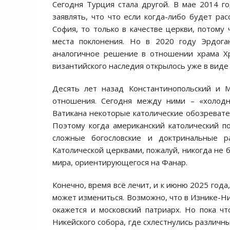
Сегодня Турция стала другой. В мае 2014 г
заявлять, что что если когда-либо будет ра
София, то только в качестве церкви, потому 
места поклонения. Но в 2020 году Эрдога
аналогичное решение в отношении храма Хр
византийского наследия открылось уже в виде
Десять лет назад Константинопольский и М
отношения. Сегодня между ними – «холодн
Ватикана некоторые католические обозревате
Поэтому когда американский католический 
сложные богословские и доктринальные р
Католической церквами, пожалуй, никогда не б
мира, ориентирующегося на Фанар.
Конечно, время всё лечит, и к июню 2025 года
может измениться. Возможно, что в Изнике-Ни
окажется и московский патриарх. Но пока ч
Никейского собора, где схлестнулись различн