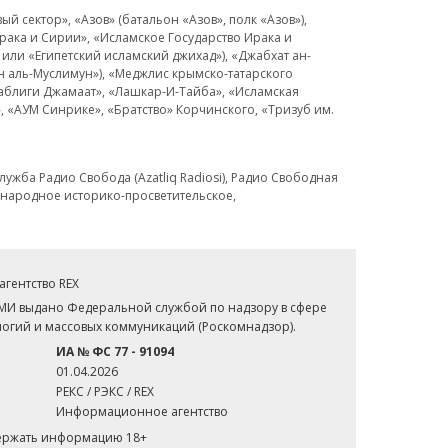
 сектор», «Азов» (батальон «Азов», полк «Азов»),
рака и Сирии», «Исламское Государство Ирака и
или «Египетский исламский джихад»), «Джабхат ан-
н аль-Муслимун»), «Меджлис крымско-татарского
Таблиги Джамаат», «Лашкар-И-Тайба», «Исламская
 «АУМ Синрике», «Братство» Корчинского, «Тризуб им.
ужба Радио Свобода (Azatliq Radiosi), Радио Свободная
ждународное историко-просветительское,
гентство REX
СМИ выдано Федеральной службой по надзору в сфере
огий и массовых коммуникаций (Роскомнадзор).
ИА № ФС 77 - 91094
01.04.2026
РЕКС / РЭКС / REX
Информационное агентство
держать информацию 18+