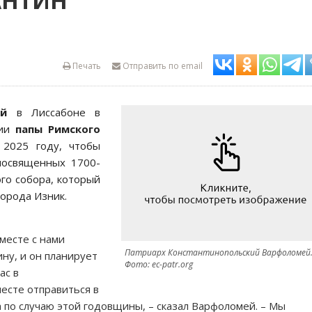
АНТИН
Печать
Отправить по email
ей
в Лиссабоне в
нии
папы Римского
2025 году, чтобы
посвященных 1700-
го собора, который
орода Изник.
месте с нами
Патриарх Константинопольский Варфоломей
ну, и он планирует
Фото: ec-patr.org
ас в
месте отправиться в
 по случаю этой годовщины, – сказал Варфоломей. – Мы