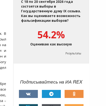
С 18 по 20 сентября 2026 года
состоятся выборы в
Государственную думу IX созыва.
Как вы оцениваете возможность
фальсификации выборов?
54.2%
к. В
рыл
Оцениваю как высокую
о на
и и
Результаты
он и
Богу
адел
Подписывайтесь на ИА REX
абре
 все
нею,
ра –