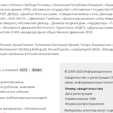
и» («Легион Свобода России»), «Чеченская Республика Ичкерия», «Правый
еская армия» (УПА), «Исламское государство» («Исламское Государство И
 ИГИЛ, ДАИШ), «Джабхат Фатх аш-Шам», «Священная война» («Аль-Джихад» 
аб», «УНА-УНСО», «Движение Талибан», «Братья-мусульмане» («Аль-Ихва
кий Эмират»), «Исламский джихад – Джамаат моджахедов», «Нурджулар», «
», «Исламское движение Восточного Туркестана» (ИДВТ), «Джунд аш-Шам»,
истов» (ОУН), международное общественное движение ЛГБТ.
з.Реалии, Крым.Реалии, Телеканал Настоящее Время, Татаро-башкирская сл
Беллингкет (Stichting Bellingcat), Фонд борьбы с коррупцией (ФБК), «Ме
иал» признаны в России иноагентами.
, и нажмите
+
.
Ctrl
Enter
© 2009-2026 Информационное а
Свидетельство о регистрации 
 ориентированы
связи, информационных технол
 за рубежом, знакомим
Номер свидетельства
ей на эти события.
Дата регистрации
иалы опубликованные в разделе
Наименование СМИ
Форма распространения
е материалов с обязательной
Материалы агентства могут со