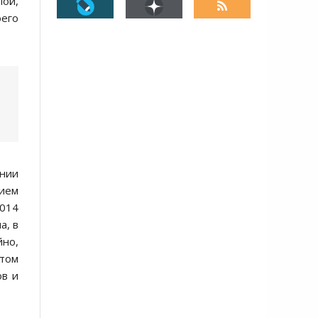
пой,
оего
нии
ием
2014
а, в
йно,
нтом
ов и