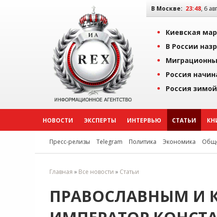
В Москве:
23:48
, 6 ав
Киевская мар
В России наз
Миграционны
Россия начин
Россия зимой
НОВОСТИ
ЭКСПЕРТЫ
ИНТЕРВЬЮ
СТАТЬИ
КН
Пресс-релизы
Telegram
Политика
Экономика
Обще
Главная
»
Все новости
»
Статьи
ПРАВОСЛАВНЫМ И 