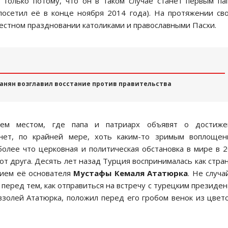
 только потому, что он в таком случае станет первым па
осетил её в конце ноября 2014 года). На протяжении св
естном праздновании католиками и православными Пасхи.
анян возглавил восстание против правительства
тем местом, где папа и патриарх объявят о достиже
анет, по крайней мере, хоть каким-то зримым воплощен
более что церковная и политическая обстановка в мире в 
от друга. Десять лет назад Турция воспринималась как стран
дием её основателя
Мустафы Кемаля Ататюрка
. Не случа
 перед тем, как отправиться на встречу с турецким президе
золей Ататюрка, положил перед его гробом венок из цвет