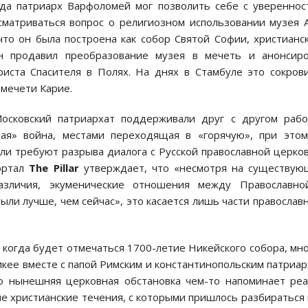
ода патриарх Варфоломей мог позволить себе с уверенно
ссматриваться вопрос о религиозном использовании музея 
что он была построена как собор Святой Софии, христианс
н продавил преобразование музея в мечеть и анонсиро
иста Спасителя в Полях. На днях в Стамбуле это сокро
 мечети Карие.
осковский патриархат поддерживали друг с другом раб
ая» война, местами переходящая в «горячую», при этом
ли требуют разрыва диалога с Русской православной церко
портал
The
Pillar
утверждает, что «несмотря на существую
азличия, экуменические отношения между Православно
ыли лучше, чем сейчас», это касается лишь части православ
, когда будет отмечаться 1700-летие Никейского собора, мн
кее вместе с папой Римским и константинопольским патриа
то нынешняя церковная обстановка чем-то напоминает ре
ые христианские течения, с которыми пришлось разбираться