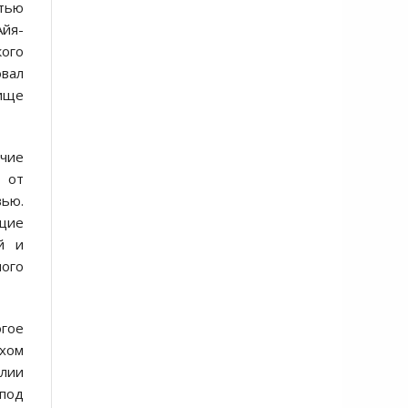
стью
Айя-
кого
вал
вище
очие
 от
вью.
щие
й и
ного
огое
рхом
алии
 под