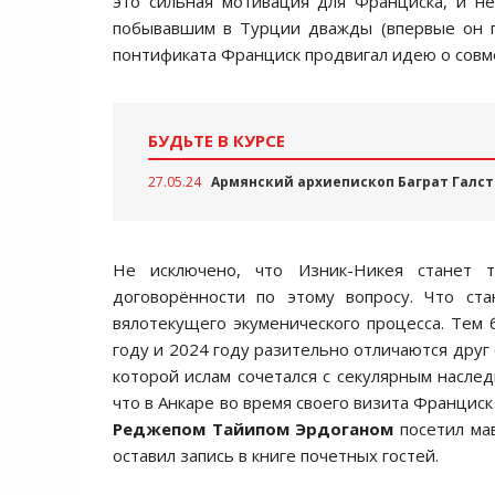
это сильная мотивация для Франциска, и не
побывавшим в Турции дважды (впервые он п
понтификата Франциск продвигал идею о совм
БУДЬТЕ В КУРСЕ
27.05.24
Армянский архиепископ Баграт Галст
Не исключено, что Изник-Никея станет 
договорённости по этому вопросу. Что ст
вялотекущего экуменического процесса. Тем 
году и 2024 году разительно отличаются друг 
которой ислам сочетался с секулярным насле
что в Анкаре во время своего визита Франциск
Реджепом Тайипом Эрдоганом
посетил мав
оставил запись в книге почетных гостей.