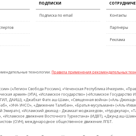
ПОДПИСКИ
СОТРУДНИЧЕ
Подписка по email
Контакты
спертов
Партнёры
Реклама
омендательные технологии.
Правила применения рекомендательных тех
и» («Легион Свобода России»), «Чеченская Республика Ичкерия», «Правый
еская армия» (УПА), «Исламское государство» («Исламское Государство И
 ИГИЛ, ДАИШ), «Джабхат Фатх аш-Шам», «Священная война» («Аль-Джихад» 
аб», «УНА-УНСО», «Движение Талибан», «Братья-мусульмане» («Аль-Ихва
кий Эмират»), «Исламский джихад – Джамаат моджахедов», «Нурджулар», «
», «Исламское движение Восточного Туркестана» (ИДВТ), «Джунд аш-Шам»,
истов» (ОУН), международное общественное движение ЛГБТ.