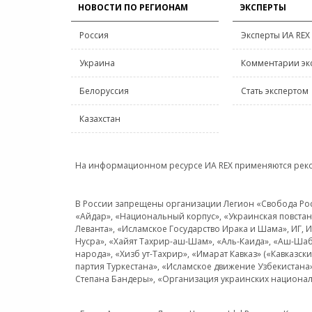
НОВОСТИ ПО РЕГИОНАМ
ЭКСПЕРТЫ
Россия
Эксперты ИА REX
Украина
Комментарии эк
Белоруссия
Стать экспертом
Казахстан
На информационном ресурсе ИА REX применяются рек
В России запрещены организации Легион «Свобода Росси
«Айдар», «Национальный корпус», «Украинская повстанч
Леванта», «Исламское Государство Ирака и Шама», ИГ,
Нусра», «Хайят Тахрир-аш-Шам», «Аль-Каида», «Аш-Шаб
народа», «Хизб ут-Тахрир», «Имарат Кавказ» («Кавказс
партия Туркестана», «Исламское движение Узбекистана
Степана Бандеры», «Организация украинских национал