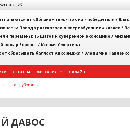
густа 2026, сб
тличаются от «Яблока» тем, что они - победители /
Влад
ионетка Запада рассказала о «переобувании» хозяев /
Вл
рели перемены: 15 шагов к суверенной экономике /
Михаи
й пожар Европы /
Ксения Смертина
ает сбрасывать балласт Анкориджа /
Владимир Павленко
ИГИ
СЮЖЕТЫ
ФОТО/ВИДЕО
ОНЛАЙН
ство
Все рубрики →
ИЙ ДАВОС