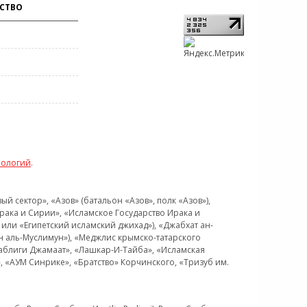
СТВО
нологий
.
 сектор», «Азов» (батальон «Азов», полк «Азов»),
рака и Сирии», «Исламское Государство Ирака и
или «Египетский исламский джихад»), «Джабхат ан-
н аль-Муслимун»), «Меджлис крымско-татарского
Таблиги Джамаат», «Лашкар-И-Тайба», «Исламская
 «АУМ Синрике», «Братство» Корчинского, «Тризуб им.