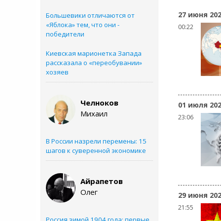
27 июня 20
Большевики отличаются от
«Яблока» тем, что они -
00:22
победители
Киевская марионетка Запада
рассказала о «переобувании»
хозяев
Челноков
01 июля 20
Михаил
23:06
В России назрели перемены: 15
шагов к суверенной экономике
Айрапетов
Олег
29 июня 20
21:55
Россия зимой 1904 года: первые