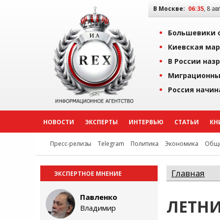
В Москве:
06:35
, 8 ав
Большевики о
Киевская мар
В России наз
Миграционны
Россия начин
НОВОСТИ
ЭКСПЕРТЫ
ИНТЕРВЬЮ
СТАТЬИ
КН
Пресс-релизы
Telegram
Политика
Экономика
Обще
Главная
ЭКСПЕРТНОЕ МНЕНИЕ
Павленко
ЛЕТН
Владимир