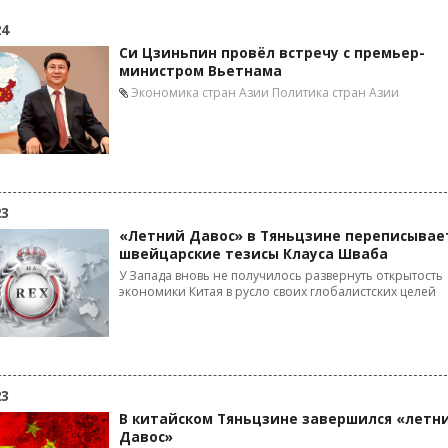
24
Си Цзиньпин провёл встречу с премьер-
министром Вьетнама
Экономика стран Азии
Политика стран Азии
23
«Летний Давос» в Тяньцзине переписывае
швейцарские тезисы Клауса Шваба
У Запада вновь не получилось развернуть открытость
экономики Китая в русло своих глобалистских целей
23
В китайском Тяньцзине завершился «летн
Давос»