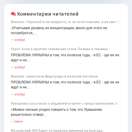
Комментарии читателей
Воевать с Европой если придётся, то не на истощение, а на уничтожение
.//Учитывая уровень их концентрации, много для этого не
потребуется;…
—
ovintpl
Порог боли и архетип славянских склок: Польша и Украина
ПРОБЛЕМА УКРАИНЫ в том, что полезла туда, - в ЕС - где ее не
ждут и не…
—
ovintpl
Венгрия: символизм Вишеграда и иллюзия бастиона
ПРОБЛЕМА УКРАИНЫ в том, что полезла туда, - в ЕС - где ее не
ждут и не…
—
ovintpl
Лукашенко рассказал о недавней встрече с представителями Зеленског
=Можно сколько угодно говорить о том, что Лукашенко
решительно отверг…
—
timev
Московский НПЗ будет остановлен минимум на полгода