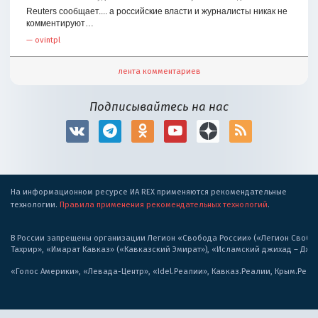
Reuters сообщает.... а российские власти и журналисты никак не
комментируют…
—
ovintpl
лента комментариев
Подписывайтесь на нас
На информационном ресурсе ИА REX применяются рекомендательные
технологии.
Правила применения рекомендательных технологий
.
В России запрещены организации Легион «Свобода России» («Легион Свобода
Тахрир», «Имарат Кавказ» («Кавказский Эмират»), «Исламский джихад – Дж
«Голос Америки», «Левада-Центр», «Idel.Реалии», Кавказ.Реалии, Крым.Реал