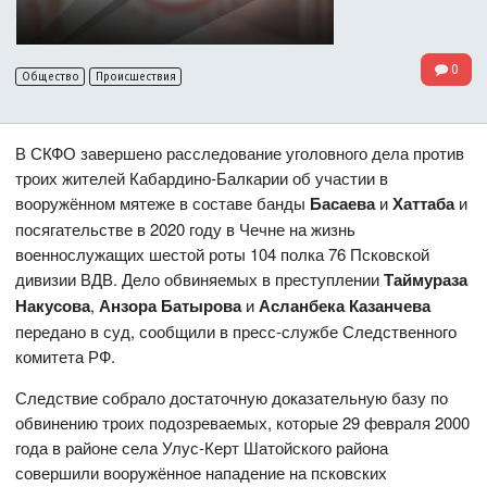
0
Общество
Происшествия
В СКФО завершено расследование уголовного дела против
троих жителей Кабардино-Балкарии об участии в
вооружённом мятеже в составе банды
Басаева
и
Хаттаба
и
посягательстве в 2020 году в Чечне на жизнь
военнослужащих шестой роты 104 полка 76 Псковской
дивизии ВДВ. Дело обвиняемых в преступлении
Таймураза
Накусова
,
Анзора Батырова
и
Асланбека Казанчева
передано в суд, сообщили в пресс-службе Следственного
комитета РФ.
Следствие собрало достаточную доказательную базу по
обвинению троих подозреваемых, которые 29 февраля 2000
года в районе села Улус-Керт Шатойского района
совершили вооружённое нападение на псковских