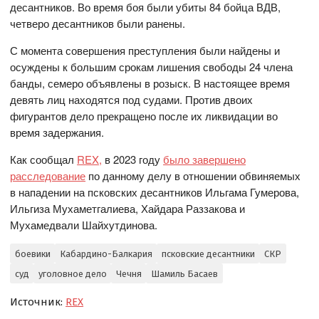
десантников. Во время боя были убиты 84 бойца ВДВ,
четверо десантников были ранены.
С момента совершения преступления были найдены и
осуждены к большим срокам лишения свободы 24 члена
банды, семеро объявлены в розыск. В настоящее время
девять лиц находятся под судами. Против двоих
фигурантов дело прекращено после их ликвидации во
время задержания.
Как сообщал
REX,
в 2023 году
было завершено
расследование
по данному делу в отношении обвиняемых
в нападении на псковских десантников Ильгама Гумерова,
Ильгиза Мухаметгалиева, Хайдара Раззакова и
Мухамедвали Шайхутдинова.
боевики
Кабардино-Балкария
псковские десантники
СКР
суд
уголовное дело
Чечня
Шамиль Басаев
Источник:
REX