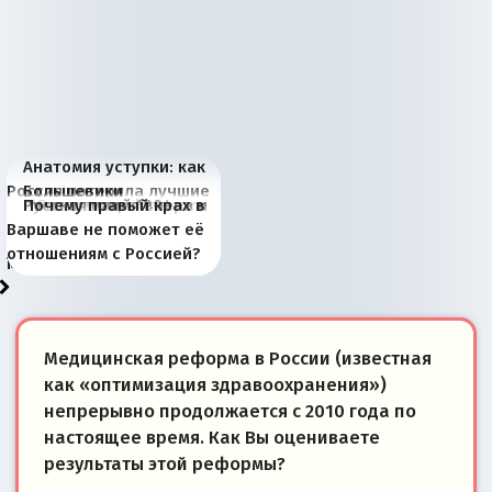
Анатомия уступки: как
Россия потеряла лучшие
Большевики
Киевская марионетка
В России назрели
Миграционный пожар
Россия начинает
Россия зимой 1904
Русская нация вчера и
Почему правый крах в
рыбопромысловые
отличаются от «Яблока»
Запада рассказала о
перемены: 15 шагов к
Европы
сбрасывать балласт
года: первые уступки во
сегодня
Варшаве не поможет её
районы Баренцева
тем, что они -
«переобувании» хозяев
суверенной экономике
Анкориджа
внутренней политике
отношениям с Россией?
моря
победители
Медицинская реформа в России (известная
как «оптимизация здравоохранения»)
непрерывно продолжается с 2010 года по
настоящее время. Как Вы оцениваете
результаты этой реформы?