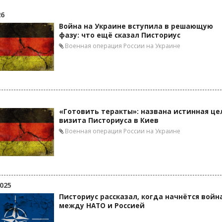
26
Война на Украине вступила в решающую
фазу: что ещё сказал Писториус
Военная операция России на Украине
«Готовить теракты»: названа истинная це
визита Писториуса в Киев
Военная операция России на Украине
025
Писториус рассказал, когда начнётся войн
между НАТО и Россией