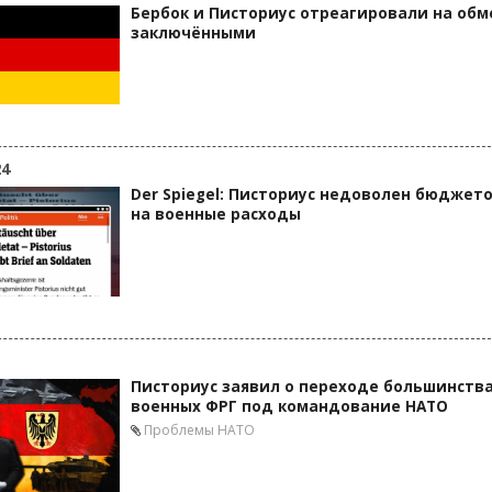
Бербок и Писториус отреагировали на обм
заключёнными
24
Der Spiegel: Писториус недоволен бюджет
на военные расходы
Писториус заявил о переходе большинств
военных ФРГ под командование НАТО
Проблемы НАТО