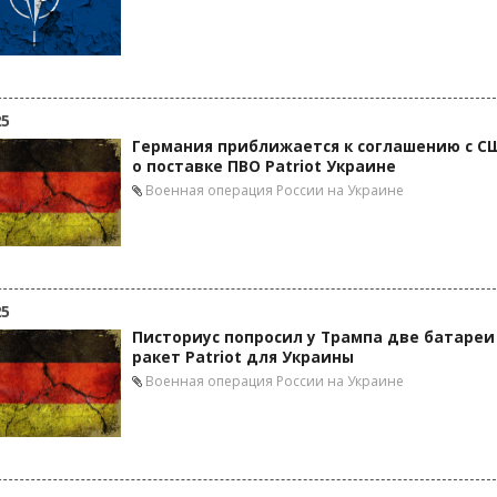
25
Германия приближается к соглашению с С
о поставке ПВО Patriot Украине
Военная операция России на Украине
25
Писториус попросил у Трампа две батареи
ракет Patriot для Украины
Военная операция России на Украине