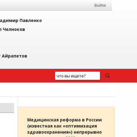
Войти
адимир Павленко
л Челноков
г Айрапетов
Медицинская реформа в России
(известная как «оптимизация
здравоохранения») непрерывно