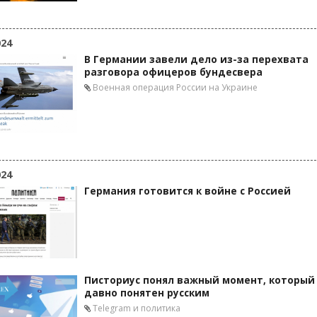
024
В Германии завели дело из-за перехвата
разговора офицеров бундесвера
Военная операция России на Украине
024
Германия готовится к войне с Россией
Писториус понял важный момент, который
давно понятен русским
Telegram и политика