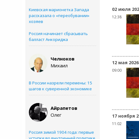
02 июля 20
Киевская марионетка Запада
рассказала о «переобувании»
12:38
хозяев
Россия начинает сбрасывать
балласт Анкориджа
Челноков
12 мая 2026
Михаил
09:00
В России назрели перемены: 15
шагов к суверенной экономике
Айрапетов
Олег
17 ноября 2
11:02
Россия зимой 1904 года: первые
уступки во внутренней политике