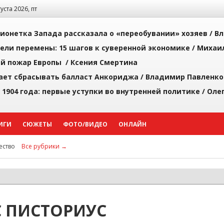
густа 2026, пт
ионетка Запада рассказала о «переобувании» хозяев /
Вл
рели перемены: 15 шагов к суверенной экономике /
Михаи
й пожар Европы /
Ксения Смертина
ает сбрасывать балласт Анкориджа /
Владимир Павленко
 1904 года: первые уступки во внутренней политике /
Оле
ИГИ
СЮЖЕТЫ
ФОТО/ВИДЕО
ОНЛАЙН
ство
Все рубрики →
 ПИСТОРИУС