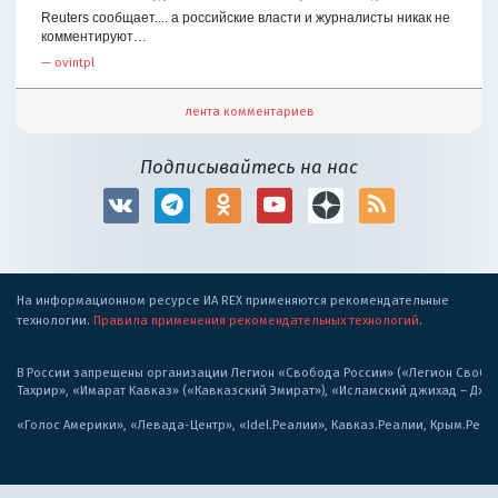
Reuters сообщает.... а российские власти и журналисты никак не
комментируют…
—
ovintpl
лента комментариев
Подписывайтесь на нас
На информационном ресурсе ИА REX применяются рекомендательные
технологии.
Правила применения рекомендательных технологий
.
В России запрещены организации Легион «Свобода России» («Легион Свобода
Тахрир», «Имарат Кавказ» («Кавказский Эмират»), «Исламский джихад – Дж
«Голос Америки», «Левада-Центр», «Idel.Реалии», Кавказ.Реалии, Крым.Реал