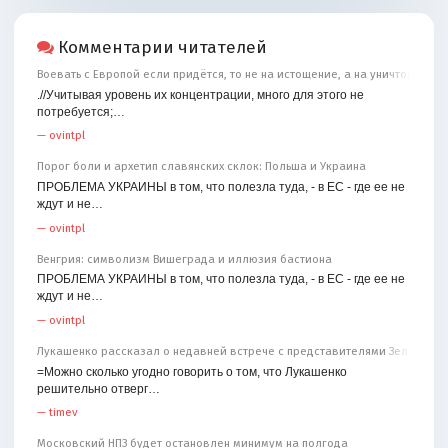
Комментарии читателей
Воевать с Европой если придётся, то не на истощение, а на уничтожение
.//Учитывая уровень их концентрации, много для этого не
потребуется;…
—
ovintpl
Порог боли и архетип славянских склок: Польша и Украина
ПРОБЛЕМА УКРАИНЫ в том, что полезла туда, - в ЕС - где ее не
ждут и не…
—
ovintpl
Венгрия: символизм Вишеграда и иллюзия бастиона
ПРОБЛЕМА УКРАИНЫ в том, что полезла туда, - в ЕС - где ее не
ждут и не…
—
ovintpl
Лукашенко рассказал о недавней встрече с представителями Зеленског
=Можно сколько угодно говорить о том, что Лукашенко
решительно отверг…
—
timev
Московский НПЗ будет остановлен минимум на полгода