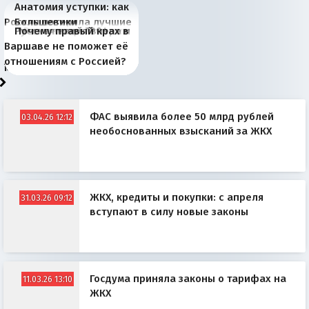
Анатомия уступки: как
Россия потеряла лучшие
Большевики
Киевская марионетка
В России назрели
Миграционный пожар
Россия начинает
Россия зимой 1904
Русская нация вчера и
Почему правый крах в
рыбопромысловые
отличаются от «Яблока»
Запада рассказала о
перемены: 15 шагов к
Европы
сбрасывать балласт
года: первые уступки во
сегодня
Варшаве не поможет её
районы Баренцева
тем, что они -
«переобувании» хозяев
суверенной экономике
Анкориджа
внутренней политике
отношениям с Россией?
моря
победители
ФАС выявила более 50 млрд рублей
03.04.26 12:12
необоснованных взысканий за ЖКХ
ЖКХ, кредиты и покупки: с апреля
31.03.26 09:12
вступают в силу новые законы
Госдума приняла законы о тарифах на
11.03.26 13:10
ЖКХ