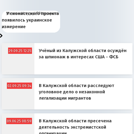
Киевская марионетка
В России назрели
Миграционный пожар
Россия начинает
Россия зимой 1904
Русская нация вчера и
Почему правый крах в
Место Науру / Науэро в
У сионистского проекта
Запада рассказала о
перемены: 15 шагов к
Европы
сбрасывать балласт
года: первые уступки во
сегодня
Варшаве не поможет её
современной истории
появилось украинское
«переобувании» хозяев
суверенной экономике
Анкориджа
внутренней политике
отношениям с Россией?
Южной Осетии
измерение
Учёный из Калужской области осуждён
29.09.25 12:25
за шпионаж в интересах США - ФСБ
В Калужской области расследуют
02.09.25 09:34
уголовное дело о незаконной
легализации мигрантов
В Калужской области пресечена
09.06.25 08:59
деятельность экстремистской
организации