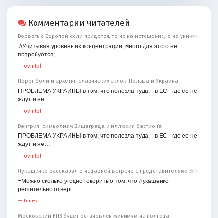
Комментарии читателей
Воевать с Европой если придётся, то не на истощение, а на уничтожение
.//Учитывая уровень их концентрации, много для этого не
потребуется;…
—
ovintpl
Порог боли и архетип славянских склок: Польша и Украина
ПРОБЛЕМА УКРАИНЫ в том, что полезла туда, - в ЕС - где ее не
ждут и не…
—
ovintpl
Венгрия: символизм Вишеграда и иллюзия бастиона
ПРОБЛЕМА УКРАИНЫ в том, что полезла туда, - в ЕС - где ее не
ждут и не…
—
ovintpl
Лукашенко рассказал о недавней встрече с представителями Зеленског
=Можно сколько угодно говорить о том, что Лукашенко
решительно отверг…
—
timev
Московский НПЗ будет остановлен минимум на полгода