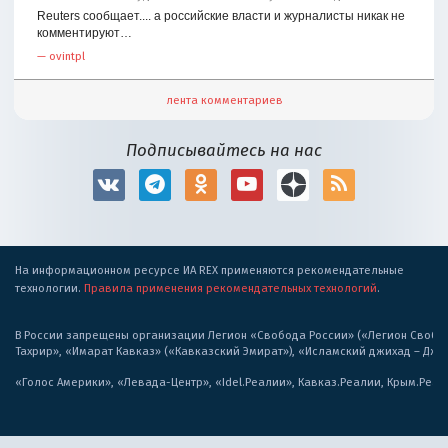
Reuters сообщает.... а российские власти и журналисты никак не
комментируют…
—
ovintpl
лента комментариев
Подписывайтесь на нас
На информационном ресурсе ИА REX применяются рекомендательные
технологии.
Правила применения рекомендательных технологий
.
В России запрещены организации Легион «Свобода России» («Легион Свобода
Тахрир», «Имарат Кавказ» («Кавказский Эмират»), «Исламский джихад – Дж
«Голос Америки», «Левада-Центр», «Idel.Реалии», Кавказ.Реалии, Крым.Реал