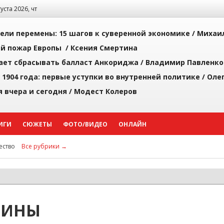
густа 2026, чт
рели перемены: 15 шагов к суверенной экономике /
Михаи
й пожар Европы /
Ксения Смертина
ает сбрасывать балласт Анкориджа /
Владимир Павленко
 1904 года: первые уступки во внутренней политике /
Оле
я вчера и сегодня /
Модест Колеров
ИГИ
СЮЖЕТЫ
ФОТО/ВИДЕО
ОНЛАЙН
ство
Все рубрики →
ИНЫ