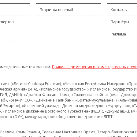
Подписка по email
Контакты
спертов
Партнёры
Реклама
омендательные технологии.
Правила применения рекомендательных тех
и» («Легион Свобода России»), «Чеченская Республика Ичкерия», «Правый
еская армия» (УПА), «Исламское государство» («Исламское Государство И
 ИГИЛ, ДАИШ), «Джабхат Фатх аш-Шам», «Священная война» («Аль-Джихад» 
аб», «УНА-УНСО», «Движение Талибан», «Братья-мусульмане» («Аль-Ихва
кий Эмират»), «Исламский джихад – Джамаат моджахедов», «Нурджулар», «
», «Исламское движение Восточного Туркестана» (ИДВТ), «Джунд аш-Шам»,
истов» (ОУН), международное общественное движение ЛГБТ.
з.Реалии, Крым.Реалии, Телеканал Настоящее Время, Татаро-башкирская сл