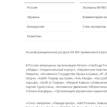
Россия
Эксперты ИА REX
Украина
Комментарии эк
Белоруссия
Стать экспертом
Казахстан
На информационном ресурсе ИА REX применяются рек
В России запрещены организации Легион «Свобода Росси
«Айдар», «Национальный корпус», «Украинская повстанч
Леванта», «Исламское Государство Ирака и Шама», ИГ,
Нусра», «Хайят Тахрир-аш-Шам», «Аль-Каида», «Аш-Шаб
народа», «Хизб ут-Тахрир», «Имарат Кавказ» («Кавказс
партия Туркестана», «Исламское движение Узбекистана
Степана Бандеры», «Организация украинских национал
«Голос Америки», «Левада-Центр», «Idel.Реалии», Кавка