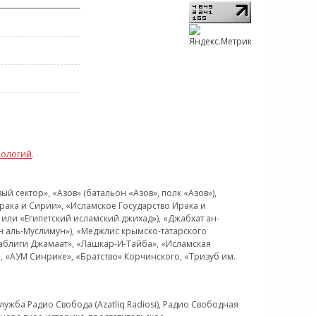
нологий
.
 сектор», «Азов» (батальон «Азов», полк «Азов»),
рака и Сирии», «Исламское Государство Ирака и
или «Египетский исламский джихад»), «Джабхат ан-
н аль-Муслимун»), «Меджлис крымско-татарского
Таблиги Джамаат», «Лашкар-И-Тайба», «Исламская
 «АУМ Синрике», «Братство» Корчинского, «Тризуб им.
ужба Радио Свобода (Azatliq Radiosi), Радио Свободная