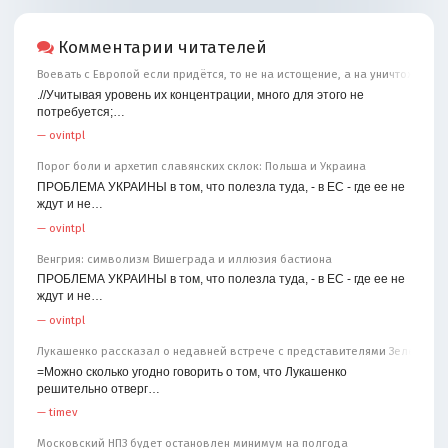
Комментарии читателей
Воевать с Европой если придётся, то не на истощение, а на уничтожение
.//Учитывая уровень их концентрации, много для этого не
потребуется;…
—
ovintpl
Порог боли и архетип славянских склок: Польша и Украина
ПРОБЛЕМА УКРАИНЫ в том, что полезла туда, - в ЕС - где ее не
ждут и не…
—
ovintpl
Венгрия: символизм Вишеграда и иллюзия бастиона
ПРОБЛЕМА УКРАИНЫ в том, что полезла туда, - в ЕС - где ее не
ждут и не…
—
ovintpl
Лукашенко рассказал о недавней встрече с представителями Зеленског
=Можно сколько угодно говорить о том, что Лукашенко
решительно отверг…
—
timev
Московский НПЗ будет остановлен минимум на полгода