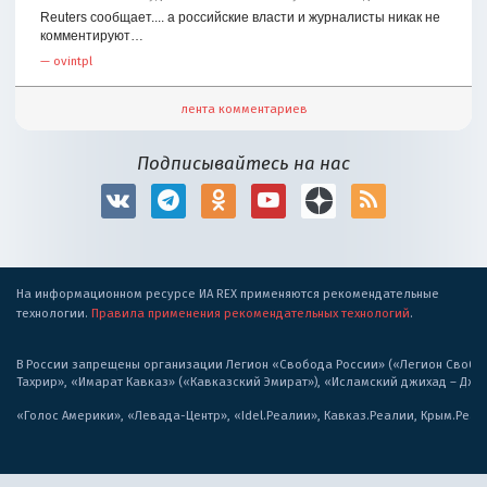
Reuters сообщает.... а российские власти и журналисты никак не
комментируют…
—
ovintpl
лента комментариев
Подписывайтесь на нас
На информационном ресурсе ИА REX применяются рекомендательные
технологии.
Правила применения рекомендательных технологий
.
В России запрещены организации Легион «Свобода России» («Легион Свобода
Тахрир», «Имарат Кавказ» («Кавказский Эмират»), «Исламский джихад – Дж
«Голос Америки», «Левада-Центр», «Idel.Реалии», Кавказ.Реалии, Крым.Реал