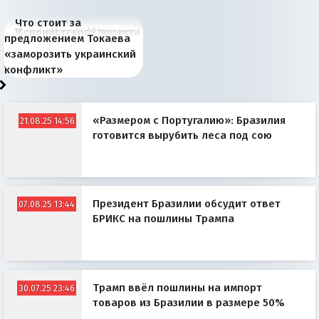
Что стоит за
В России назрели
Миграционный пожар
Россия начинает
Россия зимой 1904
Русская нация вчера и
Почему правый крах в
Место Науру / Науэро в
У сионистского проекта
предложением Токаева
перемены: 15 шагов к
Европы
сбрасывать балласт
года: первые уступки во
сегодня
Варшаве не поможет её
современной истории
появилось украинское
«заморозить украинский
суверенной экономике
Анкориджа
внутренней политике
отношениям с Россией?
Южной Осетии
измерение
конфликт»
«Размером с Португалию»: Бразилия
21.08.25 14:56
готовится вырубить леса под сою
Президент Бразилии обсудит ответ
07.08.25 13:44
БРИКС на пошлины Трампа
Трамп ввёл пошлины на импорт
30.07.25 23:46
товаров из Бразилии в размере 50%