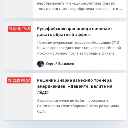
недоброжелателям наши заколотили. Судя по
тому как эти самые недоброжелатели корчатся –
вошло отлично
Русофобская пропаганда начинает
25.02.18 17:45
давать обратный эффект
Простые американцы устроили обструкцию СМИ
США за пропагандистские статьи против сборной
России по хоккею после ее победы в финале
Олимпиады-2018
Сергей Васильев
Решение Знарка взбесило тренера
18.02.18 09:53
американцев: «Давайте, валите на
лёд!»
Американцы очень не любят проигрывать.
Отомстили за Сочи: сборная России разгромила
США