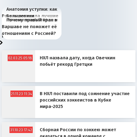
Анатомия уступки: как
Россия потеряла лучшие
Большевики
Киевская марионетка
В России назрели
Миграционный пожар
Россия начинает
Россия зимой 1904
Русская нация вчера и
Почему правый крах в
рыбопромысловые
отличаются от «Яблока»
Запада рассказала о
перемены: 15 шагов к
Европы
сбрасывать балласт
года: первые уступки во
сегодня
Варшаве не поможет её
районы Баренцева
тем, что они -
«переобувании» хозяев
суверенной экономике
Анкориджа
внутренней политике
отношениям с Россией?
моря
победители
НХЛ назвала дату, когда Овечкин
02.03.25 05:18
побьёт рекорд Гретцки
В НХЛ поставили под сомнение участие
21.11.23 11:34
российских хоккеистов в Кубке
мира-2025
Сборная России по хоккею может
31.10.23 17:42
оказаться в одной команде с