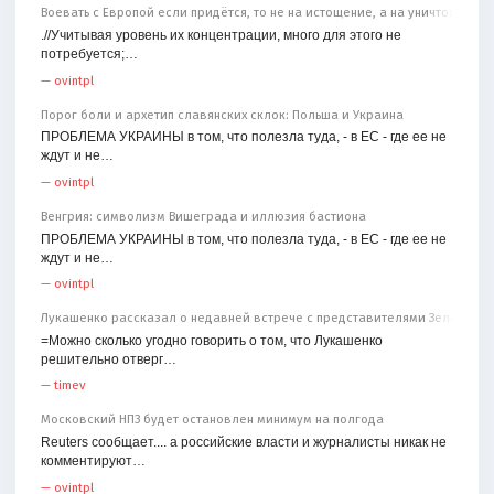
Воевать с Европой если придётся, то не на истощение, а на уничтожение
.//Учитывая уровень их концентрации, много для этого не
потребуется;…
—
ovintpl
Порог боли и архетип славянских склок: Польша и Украина
ПРОБЛЕМА УКРАИНЫ в том, что полезла туда, - в ЕС - где ее не
ждут и не…
—
ovintpl
Венгрия: символизм Вишеграда и иллюзия бастиона
ПРОБЛЕМА УКРАИНЫ в том, что полезла туда, - в ЕС - где ее не
ждут и не…
—
ovintpl
Лукашенко рассказал о недавней встрече с представителями Зеленског
=Можно сколько угодно говорить о том, что Лукашенко
решительно отверг…
—
timev
Московский НПЗ будет остановлен минимум на полгода
Reuters сообщает.... а российские власти и журналисты никак не
комментируют…
—
ovintpl