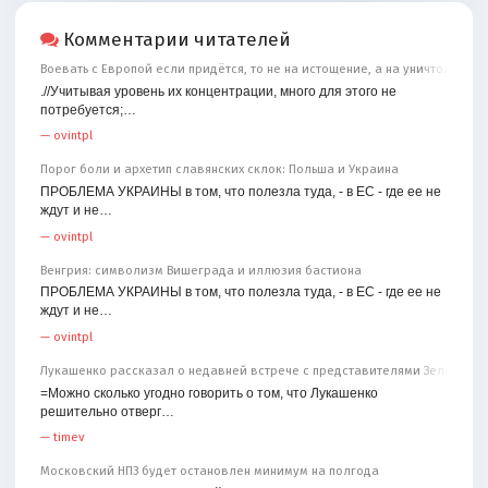
Комментарии читателей
Воевать с Европой если придётся, то не на истощение, а на уничтожение
.//Учитывая уровень их концентрации, много для этого не
потребуется;…
—
ovintpl
Порог боли и архетип славянских склок: Польша и Украина
ПРОБЛЕМА УКРАИНЫ в том, что полезла туда, - в ЕС - где ее не
ждут и не…
—
ovintpl
Венгрия: символизм Вишеграда и иллюзия бастиона
ПРОБЛЕМА УКРАИНЫ в том, что полезла туда, - в ЕС - где ее не
ждут и не…
—
ovintpl
Лукашенко рассказал о недавней встрече с представителями Зеленског
=Можно сколько угодно говорить о том, что Лукашенко
решительно отверг…
—
timev
Московский НПЗ будет остановлен минимум на полгода