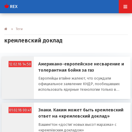
REX
» Теги
кремлевский доклад
Американо-европейское несварение и
12.02.18 14:50
толерантная бойня за газ
Европейцы втайне жалеют, что осуждали
официальное заявление КНДР, пообещавших
использовать ядерные технологии только в
мирных целях, ведь все мирные цели Кима — на
территории США
Знаки. Каким может быть кремлевский
01.02.18 00:41
ответ на «кремлевский доклад»
Вашингтон «достиг новых высот маразма» с
«кремлёвским докладом»