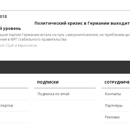
018
Политический кризис в Германии выходит
й уровень
шая партия Германии встала на путь самоуничтожения, не приблизив це
ния в ФРГ стабильного правительства
лт США и Евросоюза
ПОДПИСКИ
СОТРУДНИЧЕ
Подписка по email
Контакты
спертов
Партнёры
Реклама