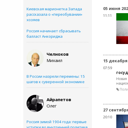
05 июня 20
Киевская марионетка Запада
рассказала о «переобувании»
11:11
хозяев
Россия начинает сбрасывать
балласт Анкориджа
Челноков
Михаил
15 декабря
07:59
госу
В России назрели перемены: 15
Новая 
шагов к суверенной экономике
нацио
Поли
Айрапетов
Олег
27 сентябр
20:10
Россия зимой 1904 года: первые
уступки во внутренней политике