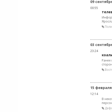
09 сентябр
00:55
теле
Инфор
Яросл
Поли
03 сентябр
23:24
коал
Ранее 
сторон
Вост
15 февраля
12:14
В неко
персон
Дефо