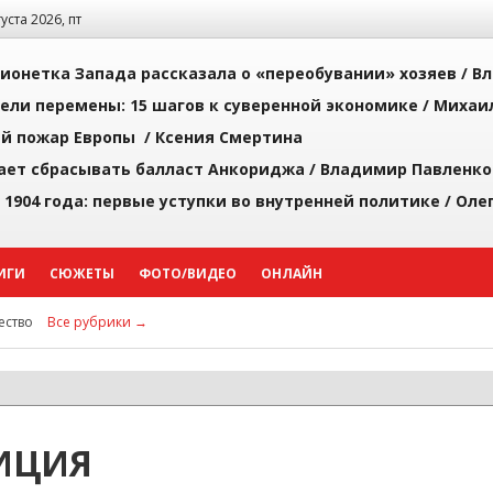
густа 2026, пт
ионетка Запада рассказала о «переобувании» хозяев /
Вл
рели перемены: 15 шагов к суверенной экономике /
Михаи
й пожар Европы /
Ксения Смертина
ает сбрасывать балласт Анкориджа /
Владимир Павленко
 1904 года: первые уступки во внутренней политике /
Оле
ИГИ
СЮЖЕТЫ
ФОТО/ВИДЕО
ОНЛАЙН
ство
Все рубрики →
ИЦИЯ