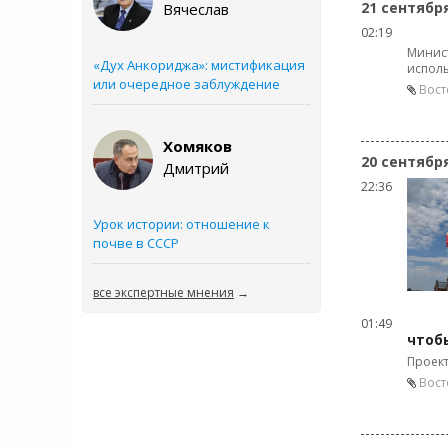
21 сентябр
Вячеслав
02:19
Минис
«Дух Анкориджа»: мистификация
исполь
или очередное заблуждение
Вост
Хомяков
20 сентябр
Дмитрий
22:36
Урок истории: отношение к
почве в СССР
все экспертные мнения
→
01:49
чтоб
Проект
Вост