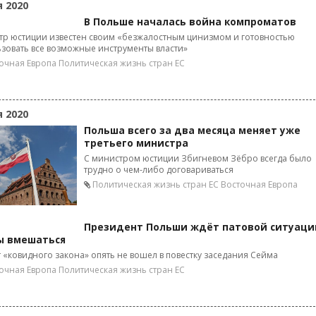
я 2020
В Польше началась война компроматов
тр юстиции известен своим «безжалостным цинизмом и готовностью
зовать все возможные инструменты власти»
очная Европа
Политическая жизнь стран ЕС
я 2020
Польша всего за два месяца меняет уже
третьего министра
С министром юстиции Збигневом Зёбро всегда было
трудно о чем-либо договариваться
Политическая жизнь стран ЕС
Восточная Европа
Президент Польши ждёт патовой ситуаци
ы вмешаться
 «ковидного закона» опять не вошел в повестку заседания Сейма
очная Европа
Политическая жизнь стран ЕС