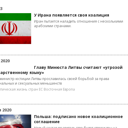
23
У Ирана появляется своя коалиция
Иран пытается наладить отношения с несколькими
арабскими странами.
 2020
Главу Минюста Литвы считают «угрозой
дарственному языку»
министр юстиции Литвы прославилась своей борьбой за права
нальных и сексуальных меньшинств
тическая жизнь стран ЕС
Восточная Европа
я 2020
Польша: подписано новое коалиционное
соглашение
Новый состав правительство будет утвержден на