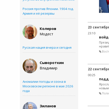
Россия против Японии. 1904 год.
Армия и её резервы
23 сентябр
Колеров
23:10
Модест
войд
Презид
нрави
Русская нация вчера и сегодня
Вост
Сывороткин
Владимир
22 сентябр
00:25
подд
Аномалии погоды и озона в
Яросла
Московском регионе в мае 2026
новым
года
Поли
Зиланов