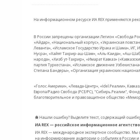
На информационном ресурсе ИА REX применяются рек
В России запрещены организации Легион «Свобода Росси
«Айдар», «Национальный корпус», «Украинская повстанч
Леванта», «Исламское Государство Ирака и Шама», ИГ,
Нусра», «Хайят Тахрир-аш-Шам», «Аль-Каида», «Аш-Шаб
народа», «Хизб ут-Тахрир», «Имарат Кавказ» («Кавказс
партия Туркестана», «Исламское движение Узбекистана
Степана Бандеры», «Организация украинских национал
«Голос Америки», «Левада-Центр», «Idel.Реалии», Кавка
Европа/Радио Свобода (PCE/PC), "Сибирь.Реалии", Фонд 
благотворительное и правозащитное общество «Мемор
Нашли ошибку? Выделите текст, содержащий ошибку
ИА REX — российское информационное агентство
ИА REX — международное экспертное сообщество. Мы
на информирование аудитории о событиях в России и