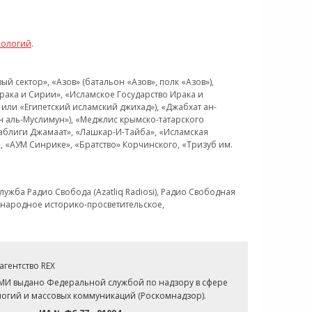
нологий
.
 сектор», «Азов» (батальон «Азов», полк «Азов»),
рака и Сирии», «Исламское Государство Ирака и
или «Египетский исламский джихад»), «Джабхат ан-
н аль-Муслимун»), «Меджлис крымско-татарского
Таблиги Джамаат», «Лашкар-И-Тайба», «Исламская
 «АУМ Синрике», «Братство» Корчинского, «Тризуб им.
ужба Радио Свобода (Azatliq Radiosi), Радио Свободная
ждународное историко-просветительское,
гентство REX
СМИ выдано Федеральной службой по надзору в сфере
огий и массовых коммуникаций (Роскомнадзор).