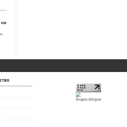
 на
ль
СТВО