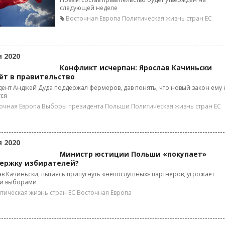
следующей неделе
Восточная Европа
Политическая жизнь стран ЕС
я 2020
Конфликт исчерпан: Ярослав Качиньски
ёт в правительство
ент Анджей Дуда поддержал фермеров, дав понять, что новый закон ему 
тся
очная Европа
Выборы президента Польши
Политическая жизнь стран ЕС
я 2020
Министр юстиции Польши «покупает»
ержку избирателей?
в Качиньски, пытаясь припугнуть «непослушных» партнёров, угрожает
и выборами
тическая жизнь стран ЕС
Восточная Европа