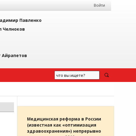
Войти
адимир Павленко
л Челноков
г Айрапетов
Медицинская реформа в России
(известная как «оптимизация
здравоохранения») непрерывно