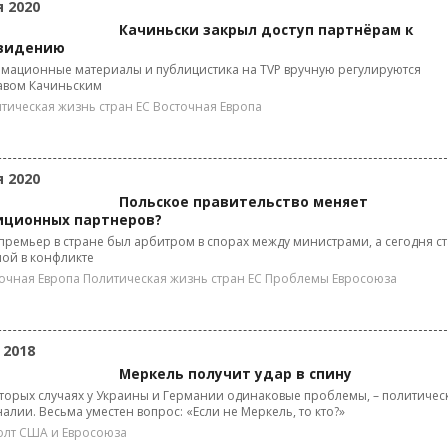
я 2020
Качиньски закрыл доступ партнёрам к
видению
мационные материалы и публицистика на TVP вручную регулируются
авом Качиньским
тическая жизнь стран ЕС
Восточная Европа
я 2020
Польское правительство меняет
иционных партнеров?
премьер в стране был арбитром в спорах между министрами, а сегодня ст
ой в конфликте
очная Европа
Политическая жизнь стран ЕС
Проблемы Евросоюза
 2018
Меркель получит удар в спину
торых случаях у Украины и Германии одинаковые проблемы, – политичес
алии. Весьма уместен вопрос: «Если не Меркель, то кто?»
лт США и Евросоюза