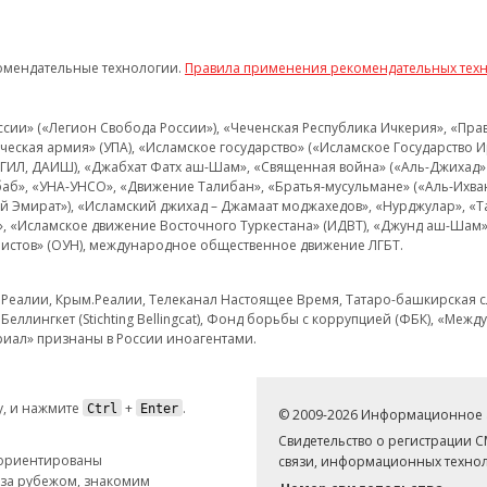
омендательные технологии.
Правила применения рекомендательных тех
и» («Легион Свобода России»), «Чеченская Республика Ичкерия», «Правый
еская армия» (УПА), «Исламское государство» («Исламское Государство И
 ИГИЛ, ДАИШ), «Джабхат Фатх аш-Шам», «Священная война» («Аль-Джихад» 
аб», «УНА-УНСО», «Движение Талибан», «Братья-мусульмане» («Аль-Ихва
кий Эмират»), «Исламский джихад – Джамаат моджахедов», «Нурджулар», «
», «Исламское движение Восточного Туркестана» (ИДВТ), «Джунд аш-Шам»,
истов» (ОУН), международное общественное движение ЛГБТ.
з.Реалии, Крым.Реалии, Телеканал Настоящее Время, Татаро-башкирская сл
Беллингкет (Stichting Bellingcat), Фонд борьбы с коррупцией (ФБК), «Ме
иал» признаны в России иноагентами.
, и нажмите
+
.
Ctrl
Enter
© 2009-2026 Информационное а
Свидетельство о регистрации 
 ориентированы
связи, информационных технол
 за рубежом, знакомим