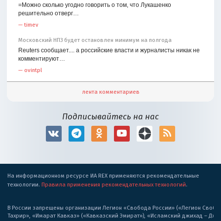
=Можно сколько угодно говорить о том, что Лукашенко
решительно отверг…
—
timev
Московский НПЗ будет остановлен минимум на полгода
Reuters сообщает.... а российские власти и журналисты никак не
комментируют…
—
ovintpl
лента комментариев
Подписывайтесь на нас
На информационном ресурсе ИА REX применяются рекомендательные
технологии.
Правила применения рекомендательных технологий
.
В России запрещены организации Легион «Свобода России» («Легион Свобода
Тахрир», «Имарат Кавказ» («Кавказский Эмират»), «Исламский джихад – Дж