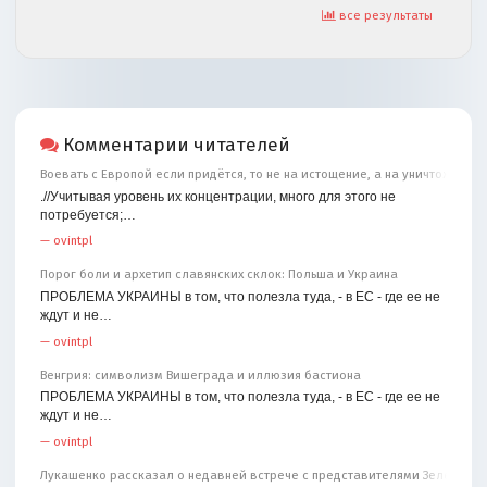
все результаты
Комментарии читателей
Воевать с Европой если придётся, то не на истощение, а на уничтожение
.//Учитывая уровень их концентрации, много для этого не
потребуется;…
—
ovintpl
Порог боли и архетип славянских склок: Польша и Украина
ПРОБЛЕМА УКРАИНЫ в том, что полезла туда, - в ЕС - где ее не
ждут и не…
—
ovintpl
Венгрия: символизм Вишеграда и иллюзия бастиона
ПРОБЛЕМА УКРАИНЫ в том, что полезла туда, - в ЕС - где ее не
ждут и не…
—
ovintpl
Лукашенко рассказал о недавней встрече с представителями Зеленског