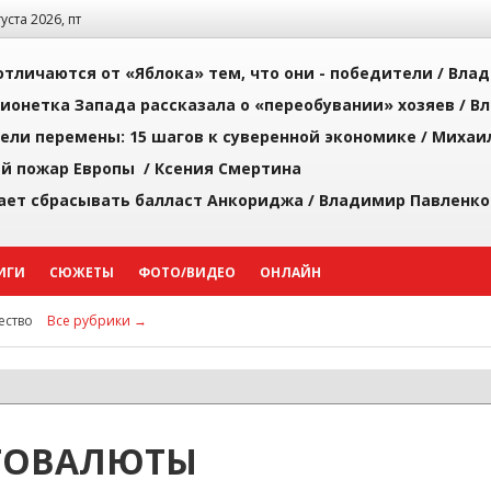
густа 2026, пт
тличаются от «Яблока» тем, что они - победители /
Влад
ионетка Запада рассказала о «переобувании» хозяев /
Вл
рели перемены: 15 шагов к суверенной экономике /
Михаи
й пожар Европы /
Ксения Смертина
ает сбрасывать балласт Анкориджа /
Владимир Павленко
ИГИ
СЮЖЕТЫ
ФОТО/ВИДЕО
ОНЛАЙН
ство
Все рубрики →
ТОВАЛЮТЫ