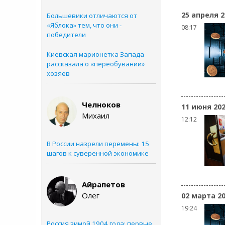
25 апреля 2
Большевики отличаются от
«Яблока» тем, что они -
08:17
победители
Киевская марионетка Запада
рассказала о «переобувании»
хозяев
Челноков
11 июня 20
Михаил
12:12
В России назрели перемены: 15
шагов к суверенной экономике
Айрапетов
Олег
02 марта 2
19:24
Россия зимой 1904 года: первые