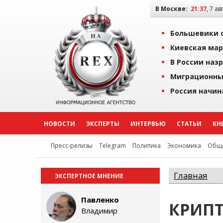
В Москве:
21:37
, 7 ав
Большевики о
Киевская мар
В России наз
Миграционны
Россия начин
НОВОСТИ
ЭКСПЕРТЫ
ИНТЕРВЬЮ
СТАТЬИ
КН
Пресс-релизы
Telegram
Политика
Экономика
Обще
Главная
ЭКСПЕРТНОЕ МНЕНИЕ
Павленко
КРИП
Владимир