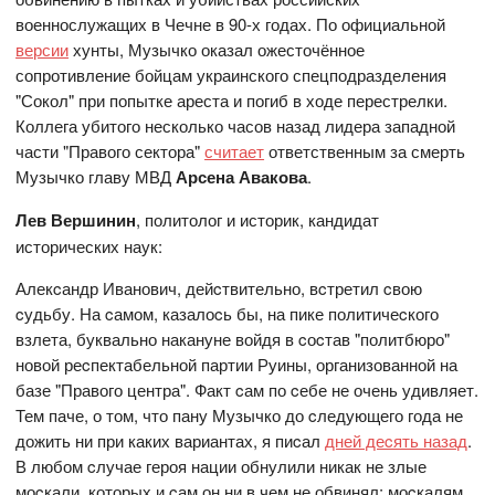
военнослужащих в Чечне в 90-х годах. По официальной
версии
хунты, Музычко оказал ожесточённое
сопротивление бойцам украинского спецподразделения
"Сокол" при попытке ареста и погиб в ходе перестрелки.
Коллега убитого несколько часов назад лидера западной
части "Правого сектора"
считает
ответственным за смерть
Музычко главу МВД
Арсена Авакова
.
Лев Вершинин
, политолог и историк, кандидат
исторических наук:
Алекcандр Иванович, дейcтвительно, вcтретил cвою
cудьбу. На cамом, казалоcь бы, на пике политичеcкого
взлета, буквально накануне войдя в cоcтав "политбюро"
новой реcпектабельной партии Руины, организованной на
базе "Правого центра". Факт cам по cебе не очень удивляет.
Тем паче, о том, что пану Музычко до cледующего года не
дожить ни при каких вариантах, я пиcал
дней деcять назад
.
В любом cлучае героя нации обнулили никак не злые
моcкали, которых и cам он ни в чем не обвинял; моcкалям