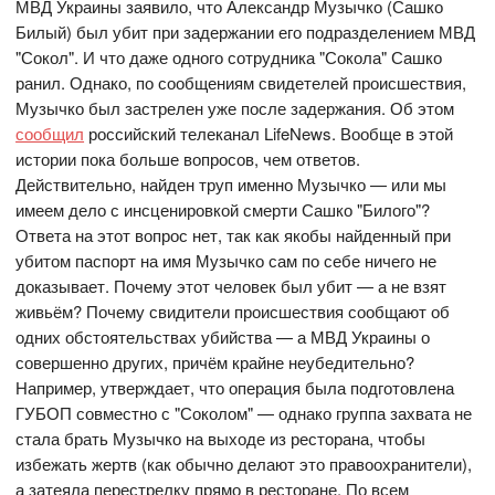
МВД Украины заявило, что Александр Музычко (Сашко
Билый) был убит при задержании его подразделением МВД
"Сокол". И что даже одного сотрудника "Сокола" Сашко
ранил. Однако, по сообщениям свидетелей происшествия,
Музычко был застрелен уже после задержания. Об этом
сообщил
российский телеканал LifeNews. Вообще в этой
истории пока больше вопросов, чем ответов.
Действительно, найден труп именно Музычко — или мы
имеем дело с инсценировкой смерти Сашко "Билого"?
Ответа на этот вопрос нет, так как якобы найденный при
убитом паспорт на имя Музычко сам по себе ничего не
доказывает. Почему этот человек был убит — а не взят
живьём? Почему свидители происшествия сообщают об
одних обстоятельствах убийства — а МВД Украины о
совершенно других, причём крайне неубедительно?
Например, утверждает, что операция была подготовлена
ГУБОП совместно с "Соколом" — однако группа захвата не
стала брать Музычко на выходе из ресторана, чтобы
избежать жертв (как обычно делают это правоохранители),
а затеяла перестрелку прямо в ресторане. По всем