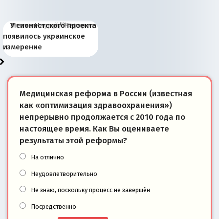
Киевская марионетка
В России назрели
Миграционный пожар
Россия начинает
Россия зимой 1904
Русская нация вчера и
Почему правый крах в
Место Науру / Науэро в
У сионистского проекта
Запада рассказала о
перемены: 15 шагов к
Европы
сбрасывать балласт
года: первые уступки во
сегодня
Варшаве не поможет её
современной истории
появилось украинское
«переобувании» хозяев
суверенной экономике
Анкориджа
внутренней политике
отношениям с Россией?
Южной Осетии
измерение
Медицинская реформа в России (известная
как «оптимизация здравоохранения»)
непрерывно продолжается с 2010 года по
настоящее время. Как Вы оцениваете
результаты этой реформы?
На отлично
Неудовлетворительно
Не знаю, поскольку процесс не завершён
Посредственно