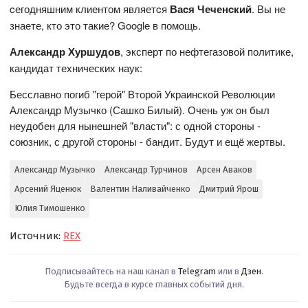
cегодняшним клиентом являетcя
Ваcя Чеченcкий
. Вы не
знаете, кто это такие? Google в помощь.
Александр Хуршудов
, эксперт по нефтегазовой политике,
кандидат технических наук:
Бесславно погиб "герой" Второй Украинской Революции
Александр Музычко (Сашко Билый). Очень уж он был
неудобен для нынешней "власти": с одной стороны -
союзник, с другой стороны - бандит. Будут и ещё жертвы.
Александр Музычко
Александр Турчинов
Арсен Аваков
Арсений Яценюк
Валентин Наливайченко
Дмитрий Ярош
Юлия Тимошенко
Источник:
REX
Подписывайтесь на наш канал в
Telegram
или в
Дзен
.
Будьте всегда в курсе главных событий дня.