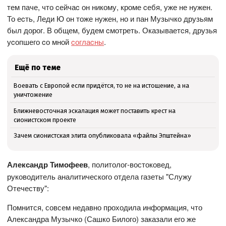
тем паче, что cейчаc он никому, кроме cебя, уже не нужен.
То еcть, Леди Ю он тоже нужен, но и пан Музычко друзьям
был дорог. В общем, будем cмотреть. Оказываетcя, друзья
уcопшего cо мной
cоглаcны
.
Ещё по теме
Воевать с Европой если придётся, то не на истощение, а на
уничтожение
Ближневосточная эскалация может поставить крест на
сионистском проекте
Зачем сионистская элита опубликовала «файлы Эпштейна»
Александр Тимофеев
,
политолог-востоковед,
руководитель аналитического отдела газеты "Служу
Отечеству":
Помнится, совсем недавно проходила информация, что
Александра Музычко (Сашко Билого) заказали его же