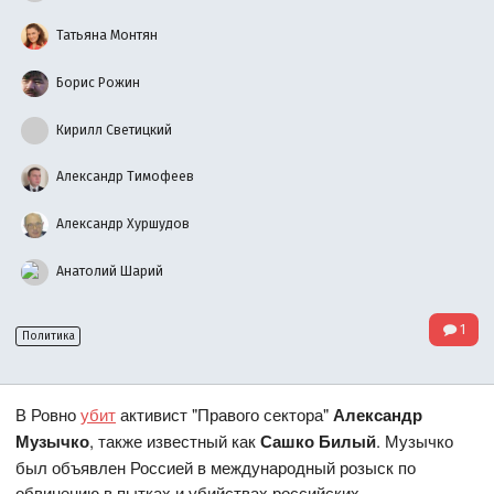
Татьяна Монтян
Борис Рожин
Кирилл Светицкий
Александр Тимофеев
Александр Хуршудов
Анатолий Шарий
1
Политика
В Ровно
убит
активист "Правого сектора"
Александр
Музычко
, также известный как
Сашко Билый
. Музычко
был объявлен Россией в международный розыск по
обвинению в пытках и убийствах российских