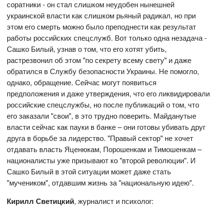
соратники - он стал слишком неудобен нынешней
украинской власти как слишком рьяный радикал, но при
этом его смерть можно было преподнести как результат
работы российских спецслужб. Вот только одна незадача -
Сашко Билый, узнав о том, что его хотят убить,
растрезвонил об этом "по секрету всему свету" и даже
обратился в Службу безопасности Украины. Не помогло,
однако, обращение. Сейчас могут появиться
предположения и даже утверждения, что его ликвидировали
российские спецслужбы, но после публикаций о том, что
его заказали "свои", в это трудно поверить. Майданутые
власти сейчас как пауки в банке – они готовы убивать друг
друга в борьбе за лидерство. "Правый сектор" не хочет
отдавать власть Яценюкам, Порошенкам и Тимошенкам –
националисты уже призывают ко "второй революции". И
Сашко Билый в этой ситуации может даже стать
"мучеником", отдавшим жизнь за "национальную идею".
Кирилл Светицкий
, журналист и психолог: