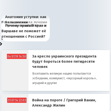
Анатомия уступки: как
Россия потеряла лучшие
Большевики
Киевская марионетка
В России назрели
Миграционный пожар
Россия начинает
Россия зимой 1904
Русская нация вчера и
Почему правый крах в
рыбопромысловые
отличаются от «Яблока»
Запада рассказала о
перемены: 15 шагов к
Европы
сбрасывать балласт
года: первые уступки во
сегодня
Варшаве не поможет её
районы Баренцева
тем, что они -
«переобувании» хозяев
суверенной экономике
Анкориджа
внутренней политике
отношениям с Россией?
моря
победители
За кресло украинского президента
04.01.19 14:50
будут бороться более пятидесяти
человек
Возглавить великую нацию попытаются
эсбеушник, коммунист, «мусорный король»,
аграрий и другие
Война на пороге / Григорий Ванин,
31.07.14 22:03
Александр Жилин