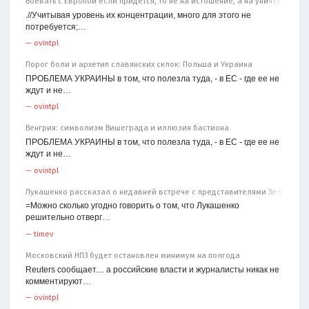
Воевать с Европой если придётся, то не на истощение, а на уничтожение
.//Учитывая уровень их концентрации, много для этого не
потребуется;…
—
ovintpl
Порог боли и архетип славянских склок: Польша и Украина
ПРОБЛЕМА УКРАИНЫ в том, что полезла туда, - в ЕС - где ее не
ждут и не…
—
ovintpl
Венгрия: символизм Вишеграда и иллюзия бастиона
ПРОБЛЕМА УКРАИНЫ в том, что полезла туда, - в ЕС - где ее не
ждут и не…
—
ovintpl
Лукашенко рассказал о недавней встрече с представителями Зеленског
=Можно сколько угодно говорить о том, что Лукашенко
решительно отверг…
—
timev
Московский НПЗ будет остановлен минимум на полгода
Reuters сообщает.... а российские власти и журналисты никак не
комментируют…
—
ovintpl