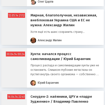
Олег Царёв
Мирная, благополучная, независимая,
12.05.14 21:12
внеблоковая Украина США и ЕС не
нужна: Александр Жилин
Хотя ещё есть шанс сохранить страну...
Александр Жилин
Хунта: начался процесс
30.04.14 00:24
самоликвидации / Юрий Баранчик
Процесс распада и самоликвидации хунты уже не
остановить. Слишком глубокие метастазы он
пустил внутрь своего организма — собственно на
них, на этих раковых клетках гибели украинской
Юрий Баранчик
государственности как антирусского проекта он и
вырос, а сейчас начал сам себя поедать.
Сноуден-2: наёмники, ЦРУ и «падре
16.04.14 22:41
Эудженио» / Владимир Павленко