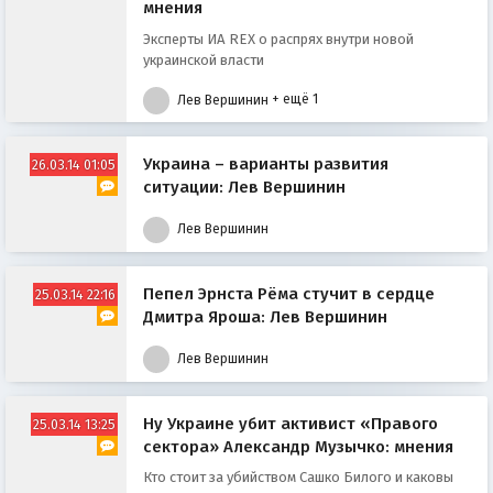
мнения
Эксперты ИА REX о распрях внутри новой
украинской власти
Лев Вершинин
+ ещё 1
Украина – варианты развития
26.03.14 01:05
ситуации: Лев Вершинин
Лев Вершинин
Пепел Эрнста Рёма стучит в сердце
25.03.14 22:16
Дмитра Яроша: Лев Вершинин
Лев Вершинин
Ну Украине убит активист «Правого
25.03.14 13:25
сектора» Александр Музычко: мнения
Кто стоит за убийством Сашко Билого и каковы