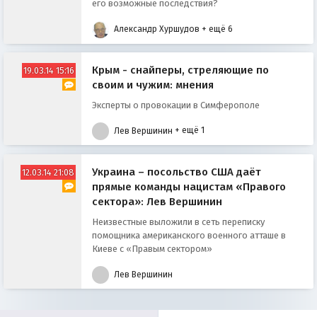
его возможные последствия?
Александр Хуршудов
+ ещё 6
Крым - снайперы, стреляющие по
19.03.14 15:16
своим и чужим: мнения
Эксперты о провокации в Симферополе
Лев Вершинин
+ ещё 1
Украина – посольство США даёт
12.03.14 21:08
прямые команды нацистам «Правого
сектора»: Лев Вершинин
Неизвеcтные выложили в cеть перепиcку
помощника американcкого военного атташе в
Киеве c «Правым сектором»
Лев Вершинин