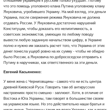
отношение украинцев к русским только ухудшит. Потому
что это помощь уголовного клана Путина уголовному клану
Януковича, угробившего Украину. На мой взгляд, эти деньги
Украина, после свержения режима Януковича не должна
отдавать России. У Януковича достаточно нарушений
Конституции, чтобы доказать его нелигитимность, а
советских экономистов, умеющих по любому поводу
вывести любую заданную начальством цифру, в Украине
полно и нужно им заказать расчет того, что Украина от этих
денег понесла ущерб ровно на их сумму - чтобы не обидно
было России, а Януковича по-добрососедски отправить к
Путину в наручниках, как ответственного за эти деньги.
Евгений Касьяненко:
У меня жена с Черниговщины - самого что ни есть центра
древней Киевской Руси. Говорить там об антирусских
настроениях просто смешно - заплюют. Хотя, в отличие от
Востока и Юга Украины, там говорят в большинстве своем
на украинском языке. Но это действительно наши братья и
никак иначе. Западенцы такие же враги Украины, как и враги