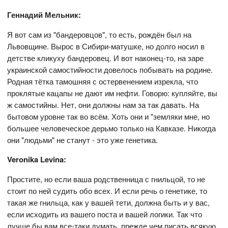
Геннадий Мельник:
Я вот сам из "бандеровцов", то есть, рождён был на
Львовщине. Вырос в Сибири-матушке, но долго носил в
детстве кликуху бандеровец. И вот наконец-то, на заре
украинской самостийности довелось побывать на родине.
Родная тётка тамошняя с остервенением изрекла, что
проклятые кацапы не дают им нефти. Говорю: купляйте, вы
ж самостийны. Нет, они должны нам за так давать. На
бытовом уровне так во всём. Хоть они и "земляки мне, но
большее человеческое дерьмо только на Кавказе. Никогда
они "людьми" не станут - это уже генетика.
Veronika Levina:
Простите, но если ваша родственница с гнильцой, то не
стоит по ней судить обо всех. И если речь о генетике, то
такая же гнильца, как у вашей тети, должна быть и у вас,
если исходить из вашего поста и вашей логики. Так что
лучше бы вам все-таки думать, прежде чем писать всякую