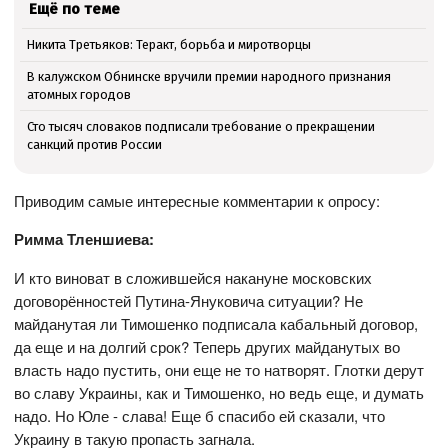
Ещё по теме
Трудно ответить
197
Никита Третьяков: Теракт, борьба и миротворцы
В калужском Обнинске вручили премии народного признания
Свой вариант ответа
149
атомных городов
Сто тысяч словаков подписали требование о прекращении
санкций против России
Приводим самые интересные комментарии к опросу:
Римма Тленшиева:
И кто виноват в сложившейся накануне московских
договорённостей Путина-Януковича ситуации? Не
майданутая ли Тимошенко подписала кабальный договор,
да еще и на долгий срок? Теперь других майданутых во
власть надо пустить, они еще не то натворят. Глотки дерут
во славу Украины, как и Тимошенко, но ведь еще, и думать
надо. Но Юле - слава! Еще б спасибо ей сказали, что
Украину в такую пропасть загнала.