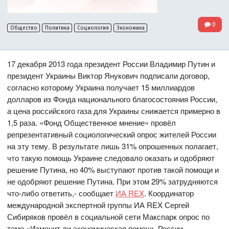
0
Общество
Политика
Социология
Экономика
17 декабря 2013 года президент России Владимир Путин и
президент Украины Виктор Янукович подписали договор,
согласно которому Украина получает 15 миллиардов
долларов из Фонда национального благосостояния России,
а цена российского газа для Украины снижается примерно в
1,5 раза. «Фонд Общественное мнение» провёл
репрезентативный социологический опрос жителей России
на эту тему. В результате лишь 31% опрошенных полагает,
что такую помощь Украине следовало оказать и одобряют
решение Путина, но 40% выступают против такой помощи и
не одобряют решение Путина. При этом 29% затрудняются
что-либо ответить,- сообщает
ИА REX
. Координатор
международной экспертной группы ИА REX Сергей
Сибиряков провёл в социальной сети Макспарк опрос по
теме «Изменит ли экономическая помощь России