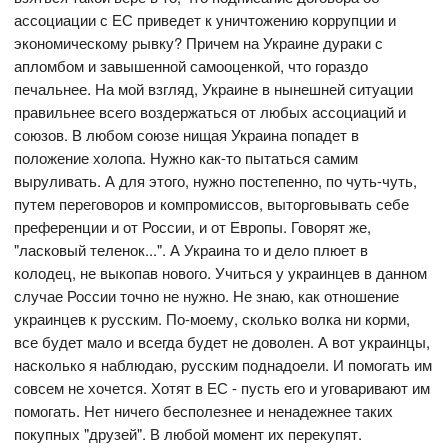
ассоциации с ЕС приведет к уничтожению коррупции и
экономическому рывку? Причем на Украине дураки с
апломбом и завышенной самооценкой, что гораздо
печальнее. На мой взгляд, Украине в нынешней ситуации
правильнее всего воздержаться от любых ассоциаций и
союзов. В любом союзе нищая Украина попадет в
положение холопа. Нужно как-то пытаться самим
выруливать. А для этого, нужно постепенно, по чуть-чуть,
путем переговоров и компромиссов, выторговывать себе
преференции и от России, и от Европы. Говорят же,
"ласковый теленок...". А Украина то и дело плюет в
колодец, не выкопав нового. Учиться у украинцев в данном
случае России точно не нужно. Не знаю, как отношение
украинцев к русским. По-моему, сколько волка ни корми,
все будет мало и всегда будет не доволен. А вот украинцы,
насколько я наблюдаю, русским поднадоели. И помогать им
совсем не хочется. Хотят в ЕС - пусть его и уговаривают им
помогать. Нет ничего бесполезнее и ненадежнее таких
покупных "друзей". В любой момент их перекупят.