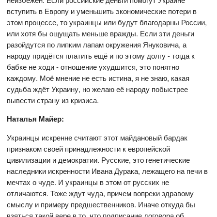
вступить в Европу и уменьшить экономические потери в
этом процессе, то украинцы или будут благодарны России,
или хотя бы ощущать меньше вражды. Если эти деньги
разойдутся по липким лапам окружения Януковича, а
народу придётся платить ещё и по этому долгу - тогда к
бабке не ходи - отношение ухудшится, это понятно
каждому. Моё мнение не есть истина, я не знаю, какая
судьба ждёт Украину, но желаю её народу побыстрее
вывести страну из кризиса.
Наталья Майер:
Украинцы искренне считают этот майдановый бардак
признаком своей принадлежности к европейской
цивилизации и демократии. Русские, это генетические
наследники искренности Ивана Дурака, лежащего на печи в
мечтах о чуде. И украинцы в этом от русских не
отличаются. Тоже ждут чуда, причем вопреки здравому
смыслу и примеру предшественников. Иначе откуда бы
взяться такой вере в то, что подписание договора об