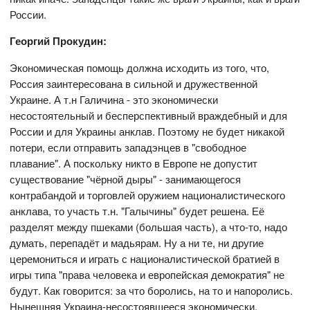
России.
Георгий Прокудин:
Экономическая помощь должна исходить из того, что,
Россия заинтересована в сильной и дружественной
Украине. А т.н Галичина - это экономически
несостоятельный и бесперспективный враждебный и для
России и для Украины анклав. Поэтому не будет никакой
потери, если отправить западэнцев в "свободное
плавание". А поскольку никто в Европе не допустит
существование "чёрной дыры" - занимающегося
контрабандой и торговлей оружием националистического
анклава, то участь т.н. "Галычины" будет решена. Её
разделят между пшеками (большая часть), а что-то, надо
думать, перепадёт и мадьярам. Ну а ни те, ни другие
церемониться и играть с националистической братией в
игры типа "права человека и европейская демократия" не
будут. Как говорится: за что боролись, на то и напоролись.
Нынешняя Украина-несостоявшееся экономически,