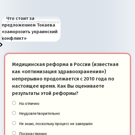
Что стоит за
В России назрели
Миграционный пожар
Россия начинает
Россия зимой 1904
Русская нация вчера и
Почему правый крах в
Место Науру / Науэро в
У сионистского проекта
предложением Токаева
перемены: 15 шагов к
Европы
сбрасывать балласт
года: первые уступки во
сегодня
Варшаве не поможет её
современной истории
появилось украинское
«заморозить украинский
суверенной экономике
Анкориджа
внутренней политике
отношениям с Россией?
Южной Осетии
измерение
конфликт»
Медицинская реформа в России (известная
как «оптимизация здравоохранения»)
непрерывно продолжается с 2010 года по
настоящее время. Как Вы оцениваете
результаты этой реформы?
На отлично
Неудовлетворительно
Не знаю, поскольку процесс не завершён
Посредственно