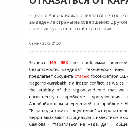
ОТКАЗАТЬСЯ ОТ КАР
«Целью Азербайджана является не только
выведение страны на совершенно другой 
главных пунктов в этой стратегии»
6 июня 2013 21:53
Эксперт
ИА REX
по проблемам военной
безопасности, кандидат технических наук
предлагает обсудить
статью
госсекретаря СШ
Nagorno-Karabakh is a frozen conflict, as we call 
the stability of the region and one that we 
посвящённую проблеме урегулования 
Азербайджаном и Арменией по проблеме На
"Если подытожить "ощущения" от прочитанно
Керри вызывают ассоциации с известным вы
Саакова - "тарапиться не нада, да? ... общ