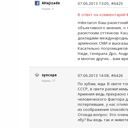
AHajizade
07.06.2013 13:05, #6425
Карма: 5
В ответ на комментарий
mike.taron Ваш расистски
объективного мнения, о 
расистским оттенком. Ка
докладами международных
армянских СМИ и высказы
Касательно погромщиков 
Нжде, генерала Дро, Анд
и многих других… вам вр
syncope
07.06.2013 14:08, #6426
Карма: 27
По зубам, мда. В свете т
СССР, в свете разжигаем
Армения ведь прекрасно 
человеческого фактора д
потерпевшие, у нас отнял
из соображения спокойст
Отсюда вопрос: Это очень
лбу? Вы ведь так и живете,