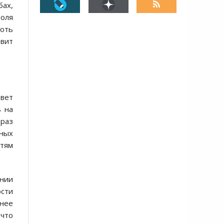
бах,
роля
хоть
вит
цвет
ь на
 раз
тных
стям
янии
ости
ьнее
что