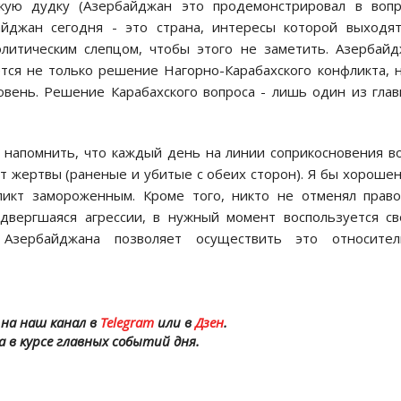
кую дудку (Азербайджан это продемонстрировал в вопр
айджан сегодня - это страна, интересы которой выходя
литическим слепцом, чтобы этого не заметить. Азербай
тся не только решение Нагорно-Карабахского конфликта, 
вень. Решение Карабахского вопроса - лишь один из гла
 напомнить, что каждый день на линии соприкосновения в
т жертвы (раненые и убитые с обеих сторон). Я бы хороше
икт замороженным. Кроме того, никто не отменял прав
одвергшаяся агрессии, в нужный момент воспользуется с
л Азербайджана позволяет осуществить это относител
на наш канал в
Telegram
или в
Дзен
.
а в курсе главных событий дня.