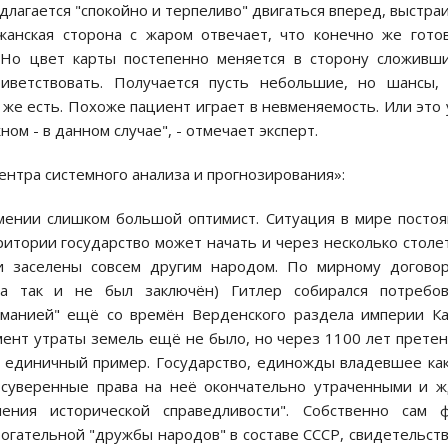
лагается "спокойно и терпеливо" двигаться вперед, выстра
жанская сторона с жаром отвечает, что конечно же гото
. Но цвет карты постепенно меняется в сторону сложивш
иветствовать. Получается пусть небольшие, но шансы,
же есть. Похоже пациент играет в невменяемость. Или это
ном - в данном случае", - отмечает эксперт.
Центра системного анализа и прогнозирования»:
мении
слишком большой оптимист. Ситуация в мире посто
ритории государство может начать и через несколько столе
и заселены совсем другим народом. По мирному догово
а так и не был заключён) Гитлер собирался потребов
рманией" ещё со времён Верденского раздела империи К
ент утраты земель ещё не было, но через 1100 лет прете
е единичный пример. Государство, единожды владевшее ка
и суверенные права на неё окончательно утраченными и 
ения исторической справедливости". Собственно сам ф
рогательной "дружбы народов" в составе СССР, свидетельст