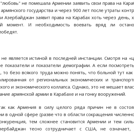
 "любовь" не помешала Армении заявить свои права на Кара
 армянского государства и через 900 лет после утраты конт
и Азербайджан заявит права на Карабах хоть через день, 
й момент. И необходимость воевать вряд ли остано
победят.
не является истиной в последней инстанции. Смотря на «
е показатели и показатели демографии. А если посмотрет
 то безо всякого труда можно понять, что больной тут как
золированная от региональных экономических и транспор
кого и экономического коллапса. Однако, это не мешает вла
ние армянской армии в Карабахе и на гонку вооружений.
так как Армения в силу целого ряда причин не в состо
и в одной сфере (разве что в области сокращения численн
конкуренция, тем сложнее становится Армении и тем сил
Азербайджан тесно сотрудничает с США, не означает, 