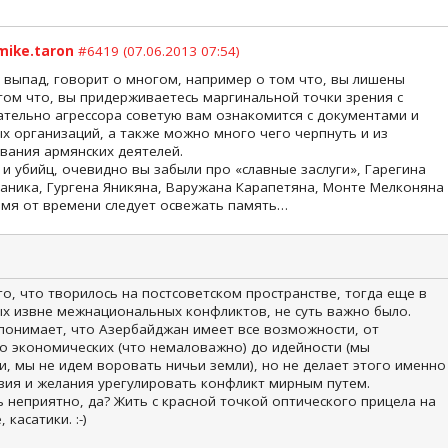
mike.taron
#6419 (07.06.2013 07:54)
й выпад, говорит о многом, например о том что, вы лишены
том что, вы придерживаетесь маргинальной точки зрения с
сательно агрессора советую вам ознакомится с документами и
 организаций, а также можно много чего черпнуть и из
вания армянских деятелей.
и убийц, очевидно вы забыли про «славные заслуги», Гарегина
раника, Гургена Яникяна, Варужана Карапетяна, Монте Мелконяна
емя от времени следует освежать память…
ого, что творилось на постсоветском пространстве, тогда еще в
ых извне межнациональных конфликтов, не суть важно было.
понимает, что Азербайджан имеет все возможности, от
о экономических (что немаловажно) до идейности (мы
и, мы не идем воровать ничьи земли), но не делает этого именно
вия и желания урегулировать конфликт мирным путем.
 неприятно, да? Жить с красной точкой оптического прицела на
 касатики. :-)