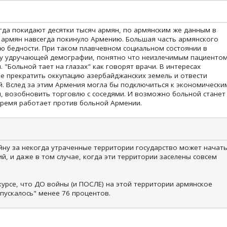
да покидают десятки тысяч армян, по армянским же данным в
ч армян навсегда покинуло Армению. Большая часть армянского
ью бедности. При таком плавчевном социальном состоянии в
му удручающей демографии, понятно что неизлечимым пациенто
 "Больной тает на глазах" как говорят врачи. В интересах
е прекратить оккупацию азербайджанских земель и отвести
й. Вслед за этим Армения могла бы подключиться к экономически
, возобновить торговлю с соседями. И возможно больной станет
время работает против больной Армении.
ойну за некогда утраченные территории государство может начат
ий, и даже в том случае, когда эти территории заселены совсем
курсе, что ДО войны (и ПОСЛЕ) на этой территории армянское
пускалось" менее 76 процентов.