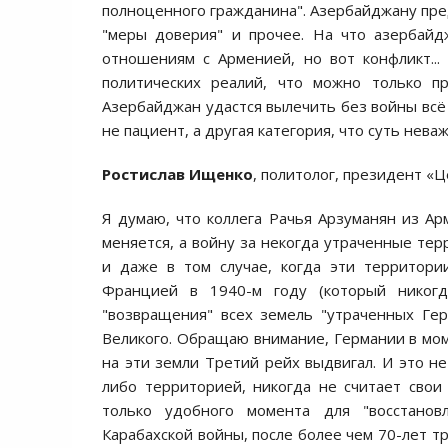
полноценного гражданина". Азербайджану пред
"меры доверия" и прочее. На что азербайд
отношениям с Арменией, но вот конфликт..
политических реалий, что можно только пр
Азербайджан удастся вылечить без войны всё 
не пациент, а другая категория, что суть неваж
Ростислав Ищенко
, политолог, президент «
Я думаю, что коллега Рачья Арзуманян из Ар
меняется, а войну за некогда утраченные тер
и даже в том случае, когда эти территори
Францией в 1940-м году (который никогд
"возвращения" всех земель "утраченных Ге
Великого. Обращаю внимание, Германии в мом
на эти земли Третий рейх выдвигал. И это н
либо территорией, никогда не считает сво
только удобного момента для "восстановл
Карабахской войны, после более чем 70-лет т