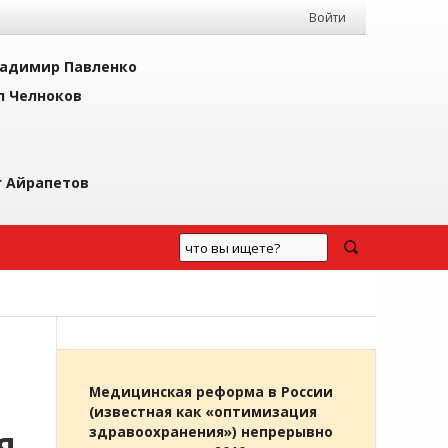
Войти
адимир Павленко
л Челноков
г Айрапетов
Медицинская реформа в России
(известная как «оптимизация
здравоохранения») непрерывно