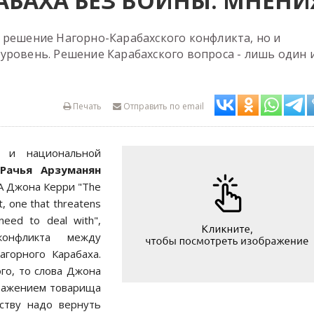
АБАХА БЕЗ ВОЙНЫ: МНЕНИ
 решение Нагорно-Карабахского конфликта, но и
уровень. Решение Карабахского вопроса - лишь один 
Печать
Отправить по email
 и национальной
Рачья Арзуманян
А Джона Керри "The
it, one that threatens
need to deal with",
конфликта между
горного Карабаха.
го, то слова Джона
ражением товарища
еству надо вернуть