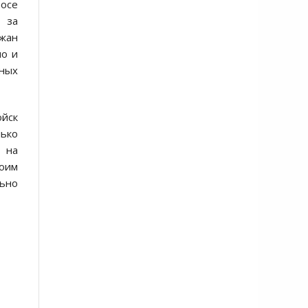
осе
т за
джан
но и
вных
ойск
нько
о на
воим
ьно