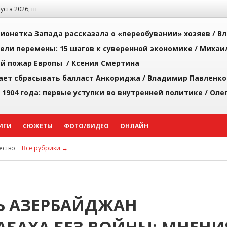
густа 2026, пт
ионетка Запада рассказала о «переобувании» хозяев /
Вл
рели перемены: 15 шагов к суверенной экономике /
Михаи
й пожар Европы /
Ксения Смертина
ает сбрасывать балласт Анкориджа /
Владимир Павленко
 1904 года: первые уступки во внутренней политике /
Оле
ИГИ
СЮЖЕТЫ
ФОТО/ВИДЕО
ОНЛАЙН
ство
Все рубрики →
Ь АЗЕРБАЙДЖАН