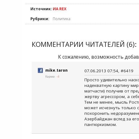
Источник:
ИА REX
Рубрики:
Политика
КОММЕНТАРИИ ЧИТАТЕЛЕЙ (6):
К сожалению, возможность добав
mike.taron
07.06.2013 07:54, #6419
Карма:
-4
Просто удивительно наск
надекватную картину мир
матчасти) получив от пр
жертву агрессором, а се
Тем не менее, мысль Рос
может исчезнуть только 
похоронить недоразумени
Азербайджан вслед за ег
пантюркизмом.