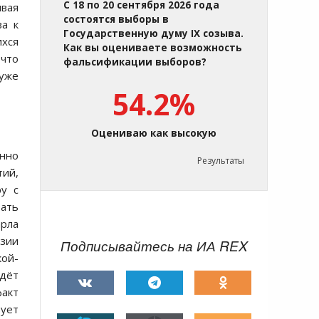
С 18 по 20 сентября 2026 года
ивая
состоятся выборы в
ва к
Государственную думу IX созыва.
ихся
Как вы оцениваете возможность
 что
фальсификации выборов?
 уже
54.2%
Оцениваю как высокую
янно
Результаты
тий,
ру с
ать
арла
нзии
Подписывайтесь на ИА REX
кой-
ждёт
акт
вует