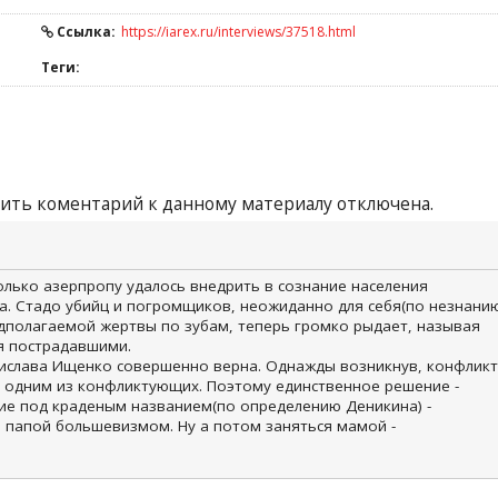
Ссылка:
https://iarex.ru/interviews/37518.html
Теги:
ить коментарий к данному материалу отключена.
олько азерпропу удалось внедрить в сознание населения
а. Стадо убийц и погромщиков, неожиданно для себя(по незнани
едполагаемой жертвы по зубам, теперь громко рыдает, называя
бя пострадавшими.
тислава Ищенко совершенно верна. Однажды возникнув, конфликт
с одним из конфликтующих. Поэтому единственное решение -
е под краденым названием(по определению Деникина) -
о папой большевизмом. Ну а потом заняться мамой -