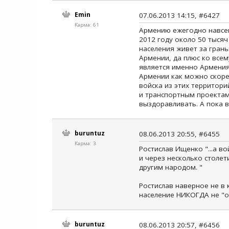
Emin
07.06.2013 14:15, #6427
Карма: 61
Армению ежегодно навсег
2012 году около 50 тыся
населения живет за гран
Армении, да плюс ко все
является именно Армения.
Армении как можно скоре
войска из этих территори
и транспортным проектам
выздоравливать. А пока 
buruntuz
08.06.2013 20:55, #6455
Карма: 3
Ростислав Ищенко "...а в
и через несколько столет
другим народом. "
Ростислав наверное не в 
население НИКОГДА не "о
buruntuz
08.06.2013 20:57, #6456