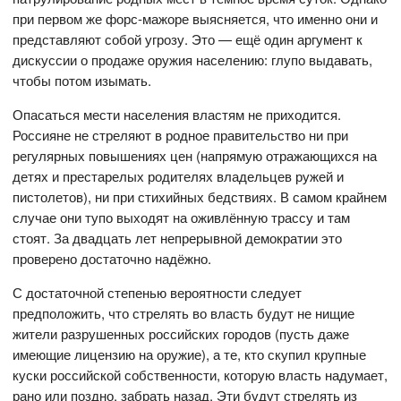
при первом же форс-мажоре выясняется, что именно они и
представляют собой угрозу. Это — ещё один аргумент к
дискуссии о продаже оружия населению: глупо выдавать,
чтобы потом изымать.
Опасаться мести населения властям не приходится.
Россияне не стреляют в родное правительство ни при
регулярных повышениях цен (напрямую отражающихся на
детях и престарелых родителях владельцев ружей и
пистолетов), ни при стихийных бедствиях. В самом крайнем
случае они тупо выходят на оживлённую трассу и там
стоят. За двадцать лет непрерывной демократии это
проверено достаточно надёжно.
С достаточной степенью вероятности следует
предположить, что стрелять во власть будут не нищие
жители разрушенных российских городов (пусть даже
имеющие лицензию на оружие), а те, кто скупил крупные
куски российской собственности, которую власть надумает,
рано или поздно, забрать назад. Эти будут стрелять из