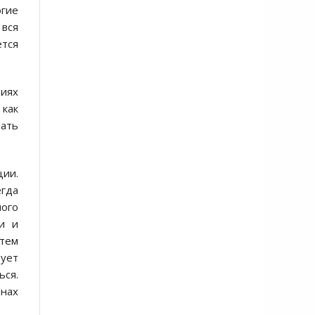
гие
 вся
ется
иях
 как
тать
ии.
гда
ного
ии и
атем
зует
ься.
нах