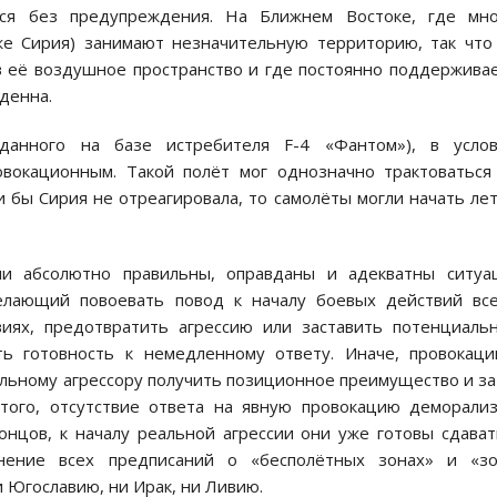
ся без предупреждения. На Ближнем Востоке, где мно
 же Сирия) занимают незначительную территорию, так что
в её воздушное пространство и где постоянно поддержива
ыденна.
зданного на базе истребителя F-4 «Фантом»), в услов
окационным. Такой полёт мог однозначно трактоваться
 бы Сирия не отреагировала, то самолёты могли начать ле
и абсолютно правильны, оправданы и адекватны ситуац
елающий повоевать повод к началу боевых действий все
виях, предотвратить агрессию или заставить потенциаль
ь готовность к немедленному ответу. Иначе, провокац
альному агрессору получить позиционное преимущество и з
 того, отсутствие ответа на явную провокацию деморали
нцов, к началу реальной агрессии они уже готовы сдават
лнение всех предписаний о «бесполётных зонах» и «зо
и Югославию, ни Ирак, ни Ливию.