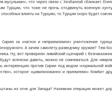
в-мусульман», что через связи с Хезбаллой сближает Егип
нам Турции, что тоже не прочь отодвинуть военную хунт
, способных влиять на Турцию, то Турции скоро будет совсе
 Сирию за «наглое и неприемлемое» уничтожение турец
безоружного. А зачем самолёту-разведчику оружие? Тем бо
ика. Ну, вот проверили: ливийский сценарий с безнаказан
 будут всячески давить, можно не сомневаться. Для «миро
ть интервенцию против Сирии под видом «нормальной во
ество», которое «цивилизованно и приемлемо» бомбит др
каштаны из огня для Запада? Наземная операция может до