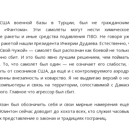
й США военной базы в Турции, был не гражданским
о «Фантома». Эти самолёты могут нести химическо
ые ракеты и иные средства подавления ПВО. Не говоря у
й ракетой нашли президента Ичкерии Дудаева. Естественно, 
Свой-Чужой» — самолёт был распознан как боевой не тольк
нно сбит. И это было явно лучшим решением, чем поймат
 То, что самолёт был один — не означает его слабости,
ать от союзников США, да ещё и с контролируемого аэрод
енны внезапность и коварство. Я не выдвигаю версий о н
омпьютеры и связь на территории, сопоставимой с Дамас
го. Главное что агрессор был сбит.
бязан был обозначить себя и свои мирные намерения ещ
 Клинтон сейчас доводит до хохота всех, кто служил часовы
 представление о законах и традициях госграниц.