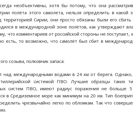
егда необъективны, хотя бы потому, что она рассматри
рии полёта этого самолета, нельзя определить в какой 
д территорией Сирии, они просто обязаны были его сбить
ходился в международной зоне полётов, как утверждают вл
му, что комментариев от российской стороны не поступает, 
но есть, то возможно, что самолёт был сбит в междунаро
ого созыва, полковник запаса:
т над международными водами в 24 км от берега. Однако,
ртиллерийской системой ПВО. Лучшие образцы таких ти
ных систем ПВО, имеют радиус поражения не больше 5 
я в Средиземное море как минимум на 20 км. Тип боеприп
ределить чрезвычайно легко по обломкам. Так что соверш
ях.