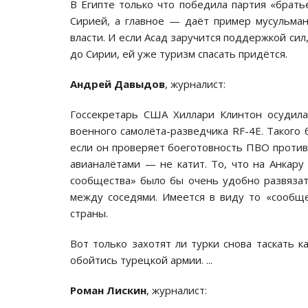
В Египте только что победила партия «братье
Сирией, а главное — даёт пример мусульма
власти. И если Асад заручится поддержкой сил
до Сирии, ей уже туризм спасать придётся.
Андрей Давыдов
, журналист:
Госсекретарь США Хиллари Клинтон осудила
военного самолёта-разведчика RF-4E. Такого 
если он проверяет боеготовность ПВО противн
авианалётами — не катит. То, что на Анкару
сообщества» было бы очень удобно развяза
между соседями. Имеется в виду то «сообщ
страны.
Вот только захотят ли турки снова таскать 
обойтись турецкой армии. ...
Роман Лискин
, журналист: