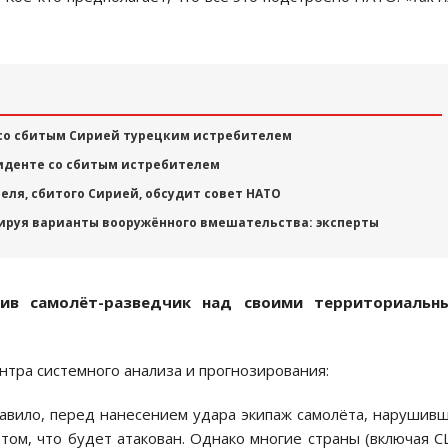
 со сбитым Сирией турецким истребителем
иденте со сбитым истребителем
еля, сбитого Сирией, обсудит совет НАТО
тируя варианты вооружённого вмешательства: эксперты
жив самолёт-разведчик над своими территориальн
ентра системного анализа и прогнозирования:
равило, перед нанесением удара экипаж самолёта, нарушив
том, что будет атакован. Однако многие страны (включая 