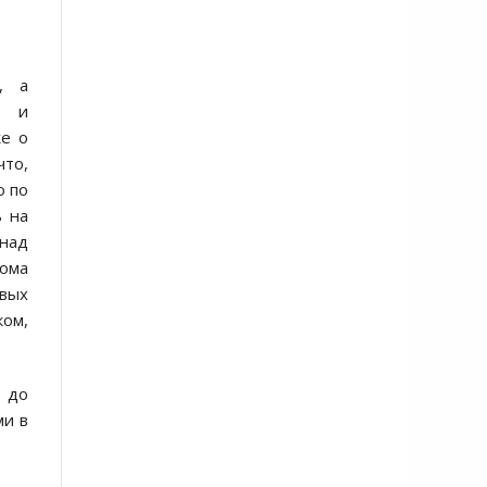
, а
е и
же о
что,
о по
ь на
 над
рома
овых
ком,
ё до
ми в