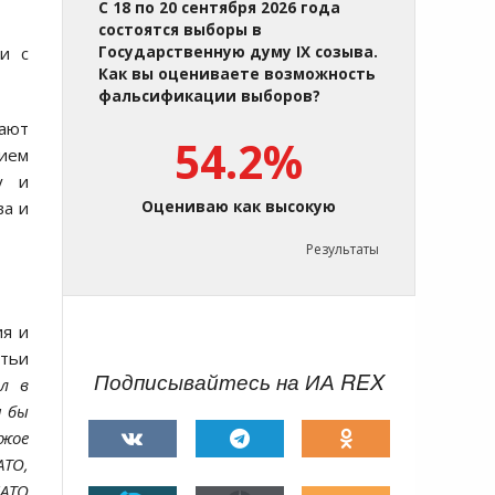
С 18 по 20 сентября 2026 года
состоятся выборы в
и с
Государственную думу IX созыва.
Как вы оцениваете возможность
фальсификации выборов?
ают
54.2%
нием
у и
ва и
Оцениваю как высокую
Результаты
ия и
етьи
Подписывайтесь на ИА REX
ел в
и бы
ужое
АТО,
НАТО