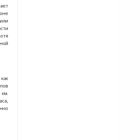
вает
зоне
 или
асти
хотя
дной
 как
пов
км.
аса,
енно