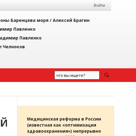
Войти
йоны Баренцева моря /
Алексей Брагин
имир Павленко
адимир Павленко
л Челноков
ИЙ
Медицинская реформа в России
(известная как «оптимизация
здравоохранения») непрерывно