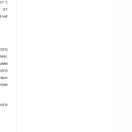
ет с
у от
м не
кого
лее,
ными
вого
йны»
угие
рого