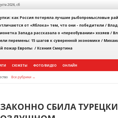
густа 2026, сб
упки: как Россия потеряла лучшие рыбопромысловые ра
тличаются от «Яблока» тем, что они - победители /
Влад
ионетка Запада рассказала о «переобувании» хозяев /
Вл
рели перемены: 15 шагов к суверенной экономике /
Михаи
й пожар Европы /
Ксения Смертина
ИГИ
СЮЖЕТЫ
ФОТО/ВИДЕО
ОНЛАЙН
ство
Все рубрики →
ЗАКОННО СБИЛА ТУРЕЦК