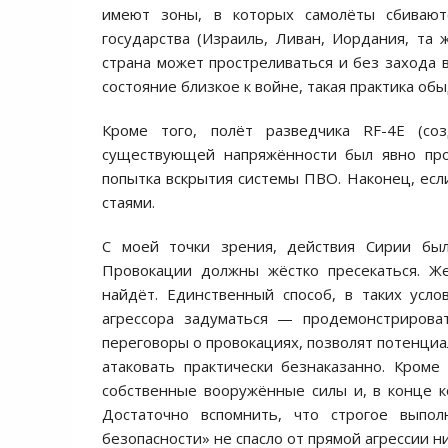
имеют зоны, в которых самолёты сбивают
государства (Израиль, Ливан, Иордания, та
страна может простреливаться и без захода 
состояние близкое к войне, такая практика об
Кроме того, полёт разведчика RF-4E (со
существующей напряжённости был явно пров
попытка вскрытия системы ПВО. Наконец, если
стаями.
С моей точки зрения, действия Сирии был
Провокации должны жёстко пресекаться. Ж
найдёт. Единственный способ, в таких усло
агрессора задуматься — продемонстрироват
переговоры о провокациях, позволят потенци
атаковать практически безнаказанно. Кроме
собственные вооружённые силы и, в конце ко
Достаточно вспомнить, что строгое выпо
безопасности» не спасло от прямой агрессии н