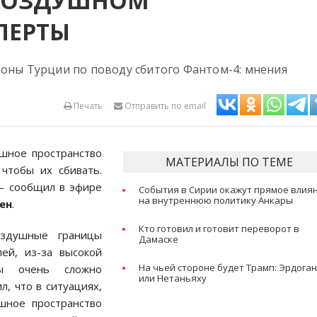
 ВОЗДУШНОМ
ПЕРТЫ
роны Турции по поводу сбитого Фантом-4: мнения
Печать
Отправить по email
шное пространство
МАТЕРИАЛЫ ПО ТЕМЕ
 чтобы их сбивать.
 — сообщил в эфире
События в Сирии окажут прямое влия
на внутреннюю политику Анкары
ен
.
Кто готовил и готовит переворот в
оздушные границы
Дамаске
ей, из-за высокой
На чьей стороне будет Трамп: Эрдога
цы очень сложно
или Нетаньяху
, что в ситуациях,
шное пространство