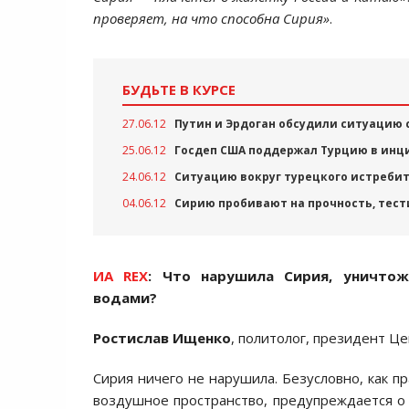
проверяет, на что способна Сирия»
.
БУДЬТЕ В КУРСЕ
27.06.12
Путин и Эрдоган обсудили ситуацию
25.06.12
Госдеп США поддержал Турцию в инц
24.06.12
Ситуацию вокруг турецкого истребит
04.06.12
Сирию пробивают на прочность, тес
ИА REX
: Что нарушила Сирия, уничто
водами?
Ростислав Ищенко
, политолог, президент Ц
Сирия ничего не нарушила. Безусловно, как п
воздушное пространство, предупреждается о 