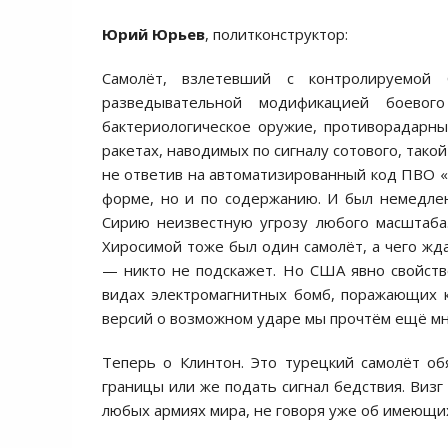
Юрий Юрьев
, политконструктор:
Самолёт, взлетевший с контролируемо
разведывательной модификацией боевог
бактериологическое оружие, противорадарн
ракетах, наводимых по сигналу сотового, тако
не ответив на автоматизированный код ПВО «
форме, но и по содержанию. И был немедле
Сирию неизвестную угрозу любого масштаба.
Хиросимой тоже был один самолёт, а чего жд
— никто не подскажет. Но США явно свойств
видах электромагнитных бомб, поражающих к
версий о возможном ударе мы прочтём ещё мно
Теперь о Клинтон. Это турецкий самолёт о
границы или же подать сигнал бедствия. Визг
любых армиях мира, не говоря уже об имеющих