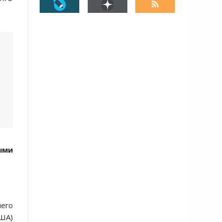
ыми
шего
США)