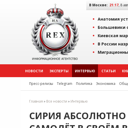
В Москве:
21:17
, 8 ав
Анатомия уст
Большевики о
Киевская мар
В России наз
Миграционны
НОВОСТИ
ЭКСПЕРТЫ
ИНТЕРВЬЮ
СТАТЬИ
КН
Пресс-релизы
Telegram
Политика
Экономика
Обще
Главная
»
Все новости
»
Интервью
СИРИЯ АБСОЛЮТНО 