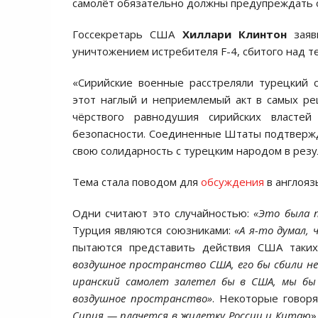
самолёт обязательно должны предупреждать 
Госсекретарь США
Хиллари Клинтон
заяв
уничтожением истребителя F-4, сбитого над 
«Сирийские военные расстреляли турецкий
этот наглый и неприемлемый акт в самых р
чёрствого равнодушия сирийских власте
безопасности. Соединенные Штаты подтверж
свою солидарность с турецким народом в резу
Тема стала поводом для
обсуждения
в англояз
Одни считают это случайностью:
«Это была 
Турция являются союзниками:
«А я-то думал,
пытаются представить действия США таких
воздушное пространство США, его бы сбили н
иранский самолет залетел бы в США, мы бы
воздушное пространство»
. Некоторые говор
Сирия — плачется в жилетку России и Китаю
»