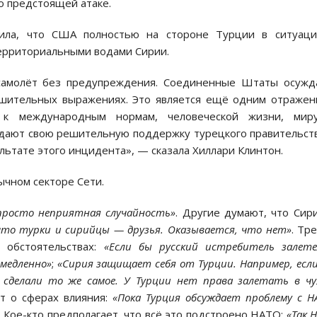
о предстоящей атаке.
ила, что США полностью на стороне Турции в ситуаци
территориальными водами Сирии.
 самолёт без предупреждения. Соединенные Штаты осужд
ешительных выражениях. Это является ещё одним отраже
й к международным нормам, человеческой жизни, мир
дают свою решительную поддержку турецкого правительст
льтате этого инцидента», — сказала Хиллари Клинтон.
ычном секторе Сети.
просто неприятная случайность»
. Другие думают, что Сир
 что турки и сирийцы — друзья. Оказывается, что нет»
. Тр
 обстоятельствах:
«Если бы русский истребитель залет
емедленно»
;
«Сирия защищает себя от Турции. Например, есл
 сделали то же самое. У Турции нет права залетать в ч
ят о сферах влияния:
«Пока Турция обсуждает проблему с Н
. Кое-кто предполагает, что всё это подстроено НАТО:
«Так 