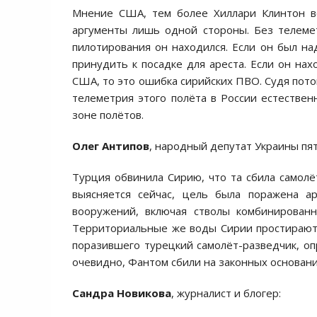
Мнение США, тем более Хиллари Клинтон вс
аргументы лишь одной стороны. Без телемет
пилотирования он находился. Если он был на
принудить к посадке для ареста. Если он на
США, то это ошибка сирийских ПВО. Судя пото
телеметрия этого полёта в России естествен
зоне полётов.
Олег Антипов
, народный депутат Украины пят
Турция обвинила Сирию, что та сбила самолё
выясняется сейчас, цель была поражена а
вооружений, включая стволы комбинирован
Территориальные же воды Сирии простираютс
поразившего турецкий самолёт-разведчик, оп
очевидно, Фантом сбили на законных основани
Сандра Новикова
, журналист и блогер: