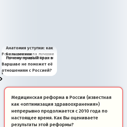
Анатомия уступки: как
Россия потеряла лучшие
Большевики
Киевская марионетка
В России назрели
Миграционный пожар
Россия начинает
Россия зимой 1904
Русская нация вчера и
Почему правый крах в
рыбопромысловые
отличаются от «Яблока»
Запада рассказала о
перемены: 15 шагов к
Европы
сбрасывать балласт
года: первые уступки во
сегодня
Варшаве не поможет её
районы Баренцева
тем, что они -
«переобувании» хозяев
суверенной экономике
Анкориджа
внутренней политике
отношениям с Россией?
моря
победители
Медицинская реформа в России (известная
как «оптимизация здравоохранения»)
непрерывно продолжается с 2010 года по
настоящее время. Как Вы оцениваете
результаты этой реформы?