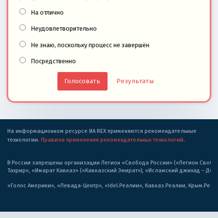
На отлично
Неудовлетворительно
Не знаю, поскольку процесс не завершён
Посредственно
Результаты
На информационном ресурсе ИА REX применяются рекомендательные
технологии.
Правила применения рекомендательных технологий
.
В России запрещены организации Легион «Свобода России» («Легион Свобода
Тахрир», «Имарат Кавказ» («Кавказский Эмират»), «Исламский джихад – Дж
«Голос Америки», «Левада-Центр», «Idel.Реалии», Кавказ.Реалии, Крым.Реал