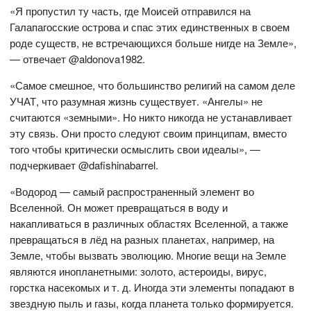
«Я пропустил ту часть, где Моисей отправился на
Галапагосские острова и спас этих единственных в своем
роде существ, не встречающихся больше нигде на Земле»,
— отвечает @aldonova1982.
«Самое смешное, что большинство религий на самом деле
УЧАТ, что разумная жизнь существует. «Ангелы» не
считаются «земными». Но никто никогда не устанавливает
эту связь. Они просто следуют своим принципам, вместо
того чтобы критически осмыслить свои идеалы», —
подчеркивает @dafishinabarrel.
«Водород — самый распространенный элемент во
Вселенной. Он может превращаться в воду и
накапливаться в различных областях Вселенной, а также
превращаться в лёд на разных планетах, например, на
Земле, чтобы вызвать эволюцию. Многие вещи на Земле
являются инопланетными: золото, астероиды, вирус,
горстка насекомых и т. д. Иногда эти элементы попадают в
звездную пыль и газы, когда планета только формируется.