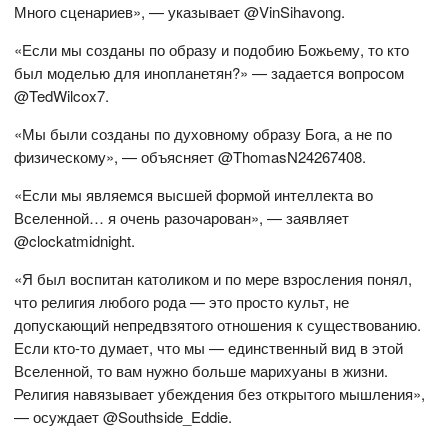
Много сценариев», — указывает @VinSihavong.
«Если мы созданы по образу и подобию Божьему, то кто
был моделью для инопланетян?» — задается вопросом
@TedWilcox7.
«Мы были созданы по духовному образу Бога, а не по
физическому», — объясняет @ThomasN24267408.
«Если мы являемся высшей формой интеллекта во
Вселенной… я очень разочарован», — заявляет
@clockatmidnight.
«Я был воспитан католиком и по мере взросления понял,
что религия любого рода — это просто культ, не
допускающий непредвзятого отношения к существованию.
Если кто-то думает, что мы — единственный вид в этой
Вселенной, то вам нужно больше марихуаны в жизни.
Религия навязывает убеждения без открытого мышления»,
— осуждает @Southside_Eddie.