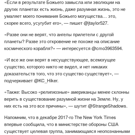
«Если в результате Божьего замысла или эволюции на
других планетах есть жизнь, даже разумная жизнь, это не
умаляет моего понимания Божьего могущества… это,
скорее всего, усугубит его», — пишет @jtaylor527.
«Разве они не верят, что ангелы прилетели с другой
планеты? Разве это откровение не похоже на описание
космического корабля?» — интересуется @cmo3963594.
«И все же они верят в несуществующее, всемогущее
существо, которого никто не видел, и нет никаких
доказательств того, что это существо существует», —
подчеркивает @KC_Hiker.
«Также: Высоко «религиозные» американцы менее склонны
верить в существование разумной жизни на Земле. Ну, у
них есть на это все причины», — шутит @StrangeShadows.
Напомним, что в декабре 2017-го The New York Times
впервые сообщила, что в министерстве обороны США
существует целевая группа, занимающаяся неопознанными