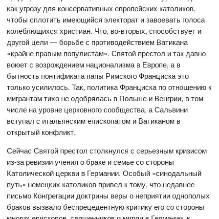
как угрозу для консервативных европейских католиков,
чтобы сплотить имеющийся электорат и завоевать голоса
колеблющихся христиан. Что, во-вторых, способствует и
другой цели — борьбе с противодействием Ватикана
«крайне правым популистам». Святой престол и так давно
воюет с возрождением национализма в Европе, а в
бытность понтификата папы Римского Франциска это
только усилилось. Так, политика Франциска по отношению к
мигрантам тихо не одобрялась в Польше и Венгрии, в том
числе на уровне церковного сообщества, а Сальвини
вступал с итальянским епископатом и Ватиканом в
открытый конфликт.
Сейчас Святой престол столкнулся с серьезным кризисом
из-за ревизии учения о браке и семье со стороны
Католической церкви в Германии. Особый «синодальный
путь» немецких католиков привел к тому, что недавнее
письмо Конгрегации доктрины веры о неприятии однополых
браков вызвало беспрецедентную критику его со стороны
многих епископов, священников и мирян в Германии, к