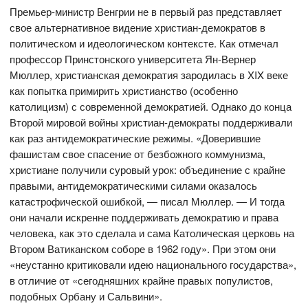
Премьер-министр Венгрии не в первый раз представляет
свое альтернативное видение христиан-демократов в
политическом и идеологическом контексте. Как отмечал
профессор Принстонского университета Ян-Вернер
Мюллер, христианская демократия зародилась в XIX веке
как попытка примирить христианство (особенно
католицизм) с современной демократией. Однако до конца
Второй мировой войны христиан-демократы поддерживали
как раз антидемократические режимы. «Доверившие
фашистам свое спасение от безбожного коммунизма,
христиане получили суровый урок: объединение с крайне
правыми, антидемократическими силами оказалось
катастрофической ошибкой, — писал Мюллер. — И тогда
они начали искренне поддерживать демократию и права
человека, как это сделала и сама Католическая церковь на
Втором Ватиканском соборе в 1962 году». При этом они
«неустанно критиковали идею национального государства»,
в отличие от «сегодняшних крайне правых популистов,
подобных Орбану и Сальвини».