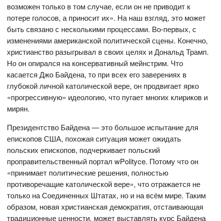
возможен только в том случае, если он не приводит к
потере голосов, а приносит их». На наш взгляд, это может
быть связано с несколькими процессами. Во-первых, с
изменениями американской политической сцены. Конечно,
христианство разыгрывал в своих целях и Дональд Трамп.
Но он опирался на консервативный мейнстрим. Что
касается Джо Байдена, то при всех его заверениях в
глубокой личной католической вере, он продвигает ярко
«прогрессивную» идеологию, что пугает многих клириков и
мирян.
Президентство Байдена — это большое испытание для
епископов США, похожая ситуация может ожидать
польских епископов, подчеркивает польский
проправительственный портал wPolityce. Потому что он
«принимает политические решения, полностью
противоречащие католической вере», что отражается не
только на Соединенных Штатах, но и на всём мире. Таким
образом, новая христианская демократия, отстаивающая
традиционные ценности, может выставлять курс Байдена