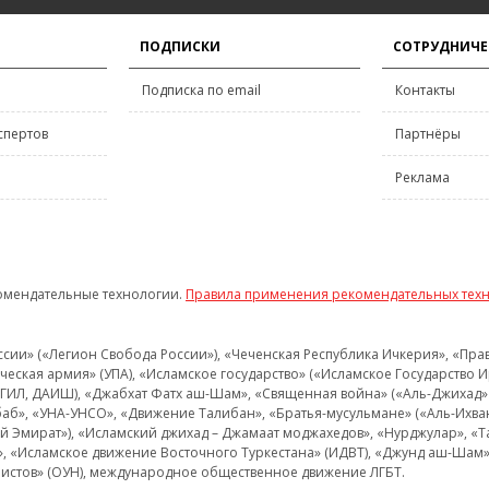
ПОДПИСКИ
СОТРУДНИЧЕ
Подписка по email
Контакты
спертов
Партнёры
Реклама
омендательные технологии.
Правила применения рекомендательных тех
и» («Легион Свобода России»), «Чеченская Республика Ичкерия», «Правый
еская армия» (УПА), «Исламское государство» («Исламское Государство И
 ИГИЛ, ДАИШ), «Джабхат Фатх аш-Шам», «Священная война» («Аль-Джихад» 
аб», «УНА-УНСО», «Движение Талибан», «Братья-мусульмане» («Аль-Ихва
кий Эмират»), «Исламский джихад – Джамаат моджахедов», «Нурджулар», «
», «Исламское движение Восточного Туркестана» (ИДВТ), «Джунд аш-Шам»,
истов» (ОУН), международное общественное движение ЛГБТ.