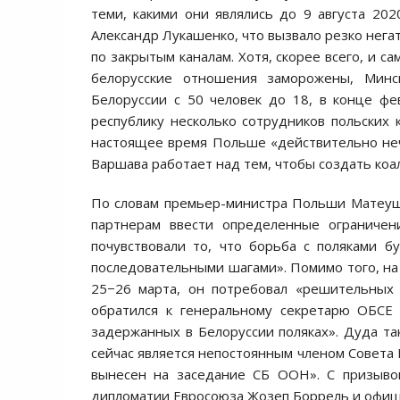
теми, какими они являлись до 9 августа 202
Александр Лукашенко, что вызвало резко нег
по закрытым каналам. Хотя, скорее всего, и с
белорусские отношения заморожены, Минс
Белоруссии с 50 человек до 18, в конце фе
республику несколько сотрудников польских 
настоящее время Польше «действительно неч
Варшава работает над тем, чтобы создать ко
По словам премьер-министра Польши Матеуш
партнерам ввести определенные ограничени
почувствовали то, что борьба с поляками б
последовательными шагами». Помимо того, на
25−26 марта, он потребовал «решительных
обратился к генеральному секретарю ОБСЕ
задержанных в Белоруссии поляках». Дуда та
сейчас является непостоянным членом Совета 
вынесен на заседание СБ ООН». С призыво
дипломатии Евросоюза Жозеп Боррель и офиц