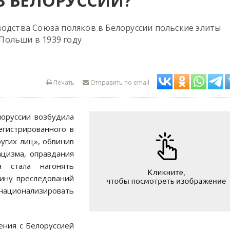
В БЕЛОРУССИИ?
водства Союза поляков в Белоруссии польские элиты
Польши в 1939 году
Печать
Отправить по email
лоруссии возбудила
егистрированного в
угих лиц», обвинив
ацизма, оправдания
а стала нагонять
ину преследований
рнационализировать
ения с Белоруссией