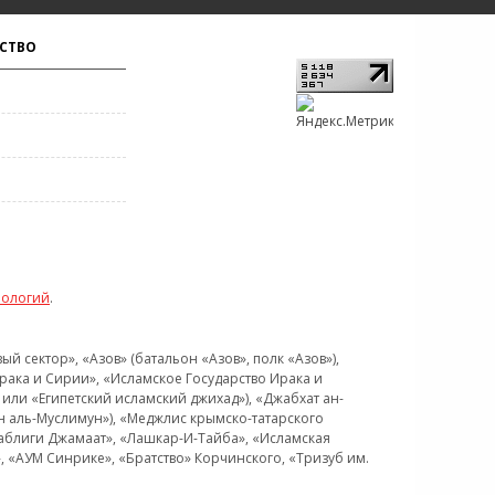
СТВО
нологий
.
 сектор», «Азов» (батальон «Азов», полк «Азов»),
рака и Сирии», «Исламское Государство Ирака и
или «Египетский исламский джихад»), «Джабхат ан-
н аль-Муслимун»), «Меджлис крымско-татарского
Таблиги Джамаат», «Лашкар-И-Тайба», «Исламская
 «АУМ Синрике», «Братство» Корчинского, «Тризуб им.