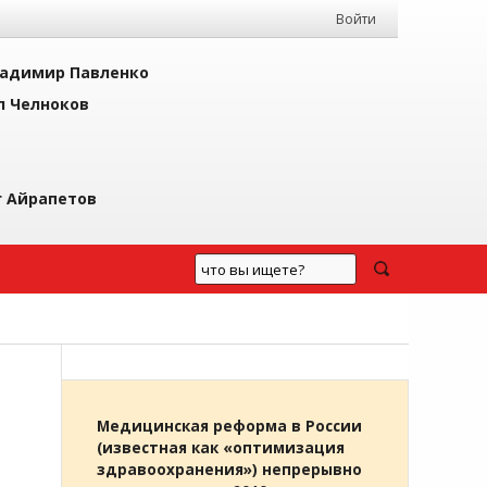
Войти
адимир Павленко
л Челноков
г Айрапетов
Медицинская реформа в России
(известная как «оптимизация
здравоохранения») непрерывно