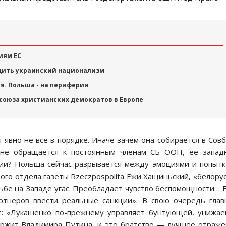
иям ЕС
удить украинский национализм
я. Польша - на периферии
 союза христианских демократов в Европе
вно не всё в порядке. Иначе зачем она собирается в Сов
 не обращается к постоянным членам СБ ООН, ее запад
ии? Польша сейчас разрывается между эмоциями и попыт
ного отдела газеты Rzeczpospolita Ежи Хащиньский, «белору
дьбе на Западе угас. Преобладает чувство беспомощности… 
тнеров ввести реальные санкции». В свою очередь гла
ет: «Лукашенко по-прежнему управляет бунтующей, унижа
ержит Владимира Путина, и это братство — лучшее отраж