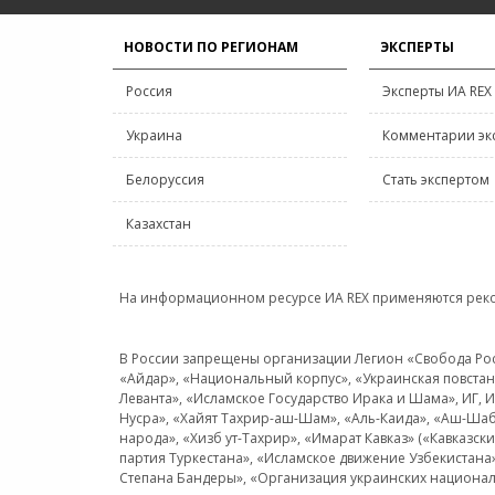
НОВОСТИ ПО РЕГИОНАМ
ЭКСПЕРТЫ
Россия
Эксперты ИА REX
Украина
Комментарии эк
Белоруссия
Стать экспертом
Казахстан
На информационном ресурсе ИА REX применяются рек
В России запрещены организации Легион «Свобода Росси
«Айдар», «Национальный корпус», «Украинская повстанч
Леванта», «Исламское Государство Ирака и Шама», ИГ,
Нусра», «Хайят Тахрир-аш-Шам», «Аль-Каида», «Аш-Шаб
народа», «Хизб ут-Тахрир», «Имарат Кавказ» («Кавказс
партия Туркестана», «Исламское движение Узбекистана
Степана Бандеры», «Организация украинских национал