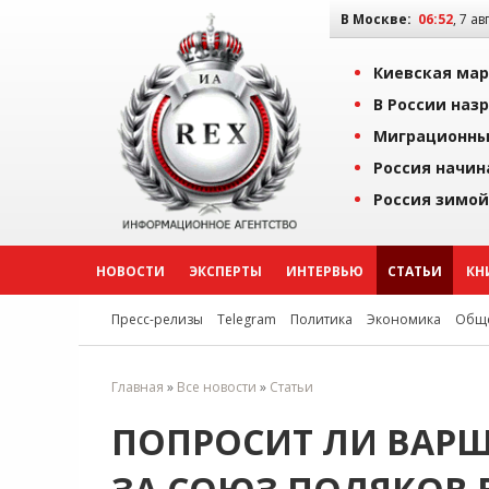
В Москве:
06:52
, 7 ав
Киевская мар
В России наз
Миграционны
Россия начин
Россия зимой
НОВОСТИ
ЭКСПЕРТЫ
ИНТЕРВЬЮ
СТАТЬИ
КН
Пресс-релизы
Telegram
Политика
Экономика
Обще
Главная
»
Все новости
»
Статьи
ПОПРОСИТ ЛИ ВАРШ