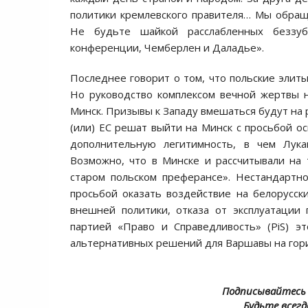
политики кремлевского правителя… Мы обращ
Не будьте шайкой расслабленных беззуб
конференции, Чемберлен и Даладье».
Последнее говорит о том, что польские элит
Но руководство комплексом вечной жертвы 
Минск. Призывы к Западу вмешаться будут на р
(или) ЕС решат выйти на Минск с просьбой о
дополнительную легитимность, в чем Лука
Возможно, что в Минске и рассчитывали на 
старом польском преферансе». Нестандартн
просьбой оказать воздействие на белорусски
внешней политики, отказа от эксплуатации
партией «Право и Справедливость» (PiS) э
альтернативных решений для Варшавы на гори
Подписывайтесь 
Будьте всегд