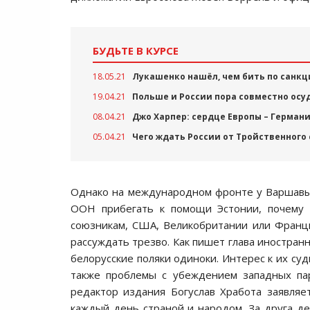
БУДЬТЕ В КУРСЕ
18.05.21
Лукашенко нашёл, чем бить по санкц
19.04.21
Польше и России пора совместно ос
08.04.21
Джо Харпер: сердце Европы – Германи
05.04.21
Чего ждать России от Тройственного
Однако на международном фронте у Варшавы я
ООН прибегать к помощи Эстонии, почему
союзникам, США, Великобритании или Франц
рассуждать трезво. Как пишет глава иностран
белорусские поляки одиноки. Интерес к их су
также проблемы с убеждением западных пар
редактор издания Богуслав Хработа заявля
каждый день страной и народом. За друга д