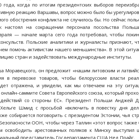
0 года, когда по итогам президентских выборов переизбр
ативную реакцию Варшавы, вопрос можно было бы урегулиро
амого обострения конфликта не случилось бы. Но сейчас поль
к настоял на сокращении персонала посольства Польш
враля — начале марта сего года потребовал, чтобы поки
консульств. Польские аналитики и журналисты признают, ч
ем помочь активистам нашего меньшинства». В этой ситу
алицию стран и задействовать международные институты.
а Моравецкого, он предложит «нашим литовским и латвий
я в перевозке товаров, чтобы белорусские власти реа
удет отражена, и увидели, как мы отвечаем на эту ситу
 онлайн-саммите Совета Европейского союза, который прох
 действий со стороны ЕС». Президент Польши Анджей Д
 Хельге Шмид с просьбой «включить в повестку дня дел
кже собирается поговорить с президентом Эстонии, чья ст
Безопасности ООН, чтобы через Таллин «этот вопрос также
м освободить арестованных поляков к Минску выступил 
иальный представитель Госдепартамента США Нед Прайс.