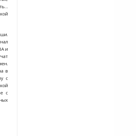
ать…
кой
ьши.
гнал
ША и
учат
ен.
на в
ву с
ской
ве с
зных