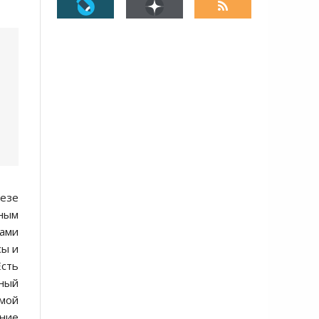
безе
ным
ками
сы и
Есть
вный
емой
ение