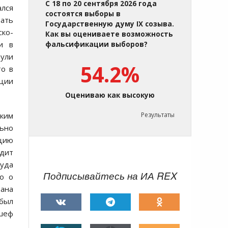
С 18 по 20 сентября 2026 года
ался
состоятся выборы в
вать
Государственную думу IX созыва.
ско-
Как вы оцениваете возможность
и в
фальсификации выборов?
нули
54.2%
то в
ации
Оцениваю как высокую
ским
Результаты
льно
ацию
одит
уда
Подписывайтесь на ИА REX
о о
рана
 был
шеф