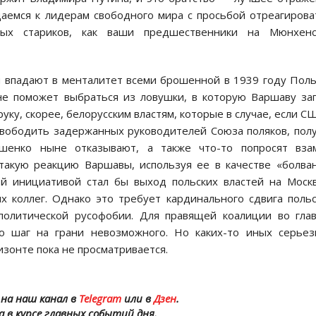
аемся к лидерам свободного мира с просьбой отреагиров
ых стариков, как ваши предшественники на Мюнхенс
ы впадают в менталитет всеми брошенной в 1939 году Пол
не поможет выбраться из ловушки, в которую Варшаву за
уку, скорее, белорусским властям, которые в случае, если С
свободить задержанных руководителей Союза поляков, пол
шенко ныне отказывают, а также что-то попросят взам
такую реакцию Варшавы, используя ее в качестве «болва
ой инициативой стал бы выход польских властей на Моск
х коллег. Однако это требует кардинального сдвига поль
 политической русофобии. Для правящей коалиции во гла
то шаг на грани невозможного. Но каких-то иных серье
зонте пока не просматривается.
на наш канал в
Telegram
или в
Дзен
.
а в курсе главных событий дня.