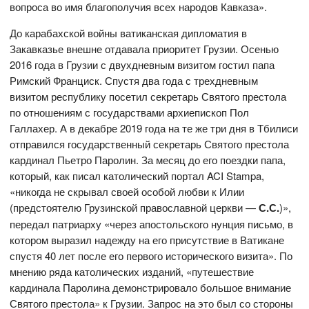
вопроса во имя благополучия всех народов Кавказа».
До карабахской войны ватиканская дипломатия в
Закавказье внешне отдавала приоритет Грузии. Осенью
2016 года в Грузии с двухдневным визитом гостил папа
Римский Франциск. Спустя два года с трехдневным
визитом республику посетил секретарь Святого престола
по отношениям с государствами архиепископ Пол
Галлахер. А в декабре 2019 года на те же три дня в Тбилиси
отправился государственный секретарь Святого престола
кардинал Пьетро Паролин. За месяц до его поездки папа,
который, как писал католический портал ACI Stampa,
«никогда не скрывал своей особой любви к Илии
(предстоятелю Грузинской православной церкви —
С.С.
)»,
передал патриарху «через апостольского нунция письмо, в
котором выразил надежду на его присутствие в Ватикане
спустя 40 лет после его первого исторического визита». По
мнению ряда католических изданий, «путешествие
кардинала Паролина демонстрировало большое внимание
Святого престола» к Грузии. Запрос на это был со стороны