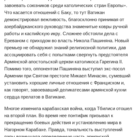
завоевать союзников среди католических стран Европы».
Что касается отношений с Баку, то тут Ватикан
демонстрировал вежливость, благосклонно принимая от
азербайджанского руководства знаменитые ковры ручной
работы и каспийскую икру. Сложнее обстояли дела с
Ереваном с приходом во власть Никола Пашиняна. Новый
премьер не обнаружил знаний религиозной политики, дав
ассоциировать себя с попытками свергнуть предстоятеля
Армянской апостольской церкви католикоса Гарегина II.
Помимо того, оппонентом Пашиняна выступил экс-посол
Армении при Святом престоле Микаел Минасян, сумевший
установить хорошие личные отношения с Франциском и,
как говорят, завоевавший деликатесами армянской кухни
сердца прелатов в Ватикане.
Многое изменила карабахская война, когда Тбилиси отошел
на второй план. Во время нее понтифик призывал к
прекращению боевых действия и установлению мира в
Нагорном Карабахе. Правда, тональность выступлений
папы возмущала определенную часть армянской