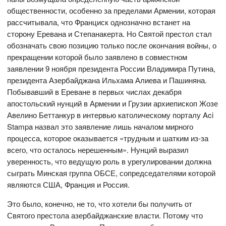
общественности, особенно за пределами Армении, которая
рассчитывала, что Франциск однозначно встанет на
сторону Еревана и Степанакерта. Но Святой престол стал
обозначать свою позицию только после окончания войны, о
прекращении которой было заявлено в совместном
заявлении 9 ноября президента России Владимира Путина,
президента Азербайджана Ильхама Алиева и Пашиняна.
Побывавший в Ереване в первых числах декабря
апостольский нунций в Армении и Грузии архиепископ Жозе
Авелино Беттанкур в интервью католическому порталу Aci
Stampa назвал это заявление лишь началом мирного
процесса, которое оказывается «трудным и шатким из-за
всего, что осталось нерешенным». Нунций выразил
уверенность, что ведущую роль в урегулировании должна
сыграть Минская группа ОБСЕ, сопредседателями которой
являются США, Франция и Россия.
Это было, конечно, не то, что хотели бы получить от
Святого престола азербайджанские власти. Потому что