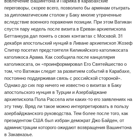
вовлечение Вашингтона и Парижа в карабахские
переговоры, скорее всего, позволило бы армянам отыграть
за дипломатическим столом у Баку многие утраченные
вследствие военного поражения позиции. При этом Ватикан
спустя пару недель после визита в Ереван архиепископа
Беттанкура дал понять о своих контактах с Москвой. 31
декабря апостольский нунций в Ливане архиепископ Жозеф
Спитер посетил предстоятеля Киликийского католикосата
католикоса Арама. Как сообщила после канцелярия
католикосата, он «проинформировал Его Святейшество о
том, что Ватикан следит за развитием событий в Карабахе,
постоянно поддерживая связь с российской стороной».
Однако до сих пор ничего не известно о визитах в Баку
апостольского нунция в Турции и Азербайджане
архиепископа Пола Рассела или каких-то его заявлениях на
эту тему. Вряд ли такое можно интерпретировать в пользу
азербайджанского руководства. Тем более после того, как
президентом США был избран демократ Джо Байден, от
администрации которого ожидают возвращения Вашингтона
в Закавказье.