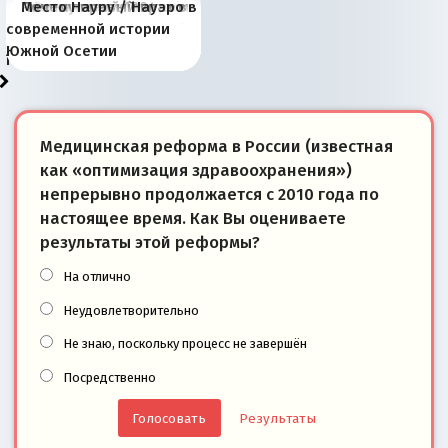
Киевская марионетка
В России назрели
Миграционный пожар
Россия начинает
Россия зимой 1904
Русская нация вчера и
Почему правый крах в
Место Науру / Науэро в
отличаются от «Яблока»
Запада рассказала о
перемены: 15 шагов к
Европы
сбрасывать балласт
года: первые уступки во
сегодня
Варшаве не поможет её
современной истории
тем, что они -
«переобувании» хозяев
суверенной экономике
Анкориджа
внутренней политике
отношениям с Россией?
Южной Осетии
победители
Медицинская реформа в России (известная
как «оптимизация здравоохранения»)
непрерывно продолжается с 2010 года по
настоящее время. Как Вы оцениваете
результаты этой реформы?
На отлично
Неудовлетворительно
Не знаю, поскольку процесс не завершён
Посредственно
Результаты