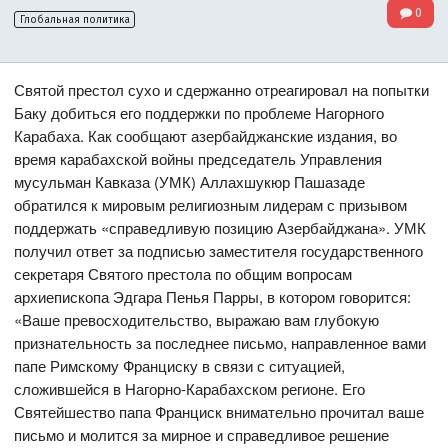
0
Глобальная политика
Святой престол сухо и сдержанно отреагировал на попытки
Баку добиться его поддержки по проблеме Нагорного
Карабаха. Как сообщают азербайджанские издания, во
время карабахской войны председатель Управления
мусульман Кавказа (УМК) Аллахшукюр Пашазаде
обратился к мировым религиозным лидерам с призывом
поддержать «справедливую позицию Азербайджана». УМК
получил ответ за подписью заместителя государственного
секретаря Святого престола по общим вопросам
архиепископа Эдгара Пенья Парры, в котором говорится:
«Ваше превосходительство, выражаю вам глубокую
признательность за последнее письмо, направленное вами
папе Римскому Франциску в связи с ситуацией,
сложившейся в Нагорно-Карабахском регионе. Его
Святейшество папа Франциск внимательно прочитал ваше
письмо и молится за мирное и справедливое решение