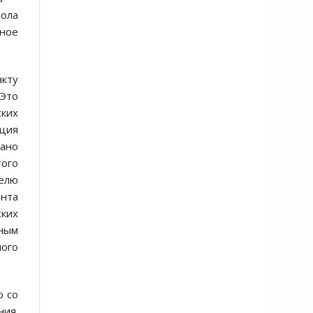
тола
дное
акту
 Это
ских
ация
сано
того
елю
ента
ских
ным
ного
о со
ния.