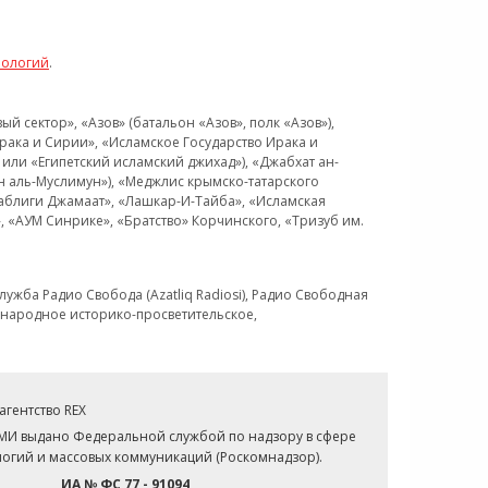
нологий
.
 сектор», «Азов» (батальон «Азов», полк «Азов»),
рака и Сирии», «Исламское Государство Ирака и
или «Египетский исламский джихад»), «Джабхат ан-
н аль-Муслимун»), «Меджлис крымско-татарского
Таблиги Джамаат», «Лашкар-И-Тайба», «Исламская
 «АУМ Синрике», «Братство» Корчинского, «Тризуб им.
ужба Радио Свобода (Azatliq Radiosi), Радио Свободная
ждународное историко-просветительское,
гентство REX
СМИ выдано Федеральной службой по надзору в сфере
огий и массовых коммуникаций (Роскомнадзор).
ИА № ФС 77 - 91094