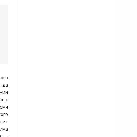
ого
огда
ании
ных
ремя
ого
епит
има
га —