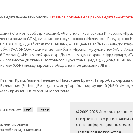
омендательные технологии.
Правила применения рекомендательных тех
и» («Легион Свобода России»), «Чеченская Республика Ичкерия», «Правый
еская армия» (УПА), «Исламское государство» («Исламское Государство И
 ИГИЛ, ДАИШ), «Джабхат Фатх аш-Шам», «Священная война» («Аль-Джихад» 
аб», «УНА-УНСО», «Движение Талибан», «Братья-мусульмане» («Аль-Ихва
кий Эмират»), «Исламский джихад – Джамаат моджахедов», «Нурджулар», «
», «Исламское движение Восточного Туркестана» (ИДВТ), «Джунд аш-Шам»,
истов» (ОУН), международное общественное движение ЛГБТ.
з.Реалии, Крым.Реалии, Телеканал Настоящее Время, Татаро-башкирская сл
Беллингкет (Stichting Bellingcat), Фонд борьбы с коррупцией (ФБК), «Ме
иал» признаны в России иноагентами.
, и нажмите
+
.
Ctrl
Enter
© 2009-2026 Информационное а
Свидетельство о регистрации 
 ориентированы
связи, информационных технол
 за рубежом, знакомим
Номер свидетельства