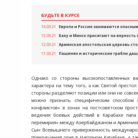
БУДЬТЕ В КУРСЕ
16.03.21
Европа и Россия занимаются опасны
15.03.21
Баку и Минск присягают на верность
12.03.21
Армянская апостольская церковь сто
11.03.21
Пашинян и исторические грабли да
Однако со стороны высокопоставленных ва
характера на тему того, а как Святой престол
стороны разделяют позиции или они не совс
можно признать специфическим способом
конфликтов» в зонах на постсоветском прост
ведения боевых действий в Карабахе папа
перемирия» между Азербайджаном и Арменией, 
Сын Всевышнего приверженность междунаро
прекращения огня в Нагорном Карабахе, а т