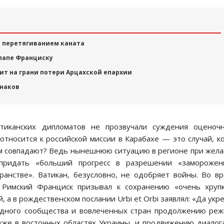
м перетягиванием каната
 папе Франциску
ит на грани потери Арцахской епархии
шнаков
тиканских дипломатов не прозвучали суждения оценочн
 относится к российской миссии в Карабахе — это случай, к
ем совпадают? Ведь нынешнюю ситуацию в регионе при жел
 придать «больший прогресс в разрешении «заморожен
ранстве». Ватикан, безусловно, не одобряет войны. Во в
 Римский Франциск призывал к сохранению «очень хрупк
а в рождественском послании Urbi et Orbi заявлял: «Да укр
дного сообщества и вовлеченных стран продолжению реж
акже в восточных областях Украины, и продвижению диало