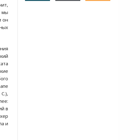
чит,
— мы
м он
ных
ания
ский
сата
кие
бого
папе
С.),
лее:
ий в
ахер
ла и