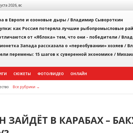
густа 2026, вс
а в Европе и озоновые дыры /
Владимир Сывороткин
упки: как Россия потеряла лучшие рыбопромысловые ра
тличаются от «Яблока» тем, что они - победители /
Влад
ионетка Запада рассказала о «переобувании» хозяев /
Вл
рели перемены: 15 шагов к суверенной экономике /
Михаи
ИГИ
СЮЖЕТЫ
ФОТО/ВИДЕО
ОНЛАЙН
ство
Все рубрики →
 ЗАЙДЁТ В КАРАБАХ – БАК