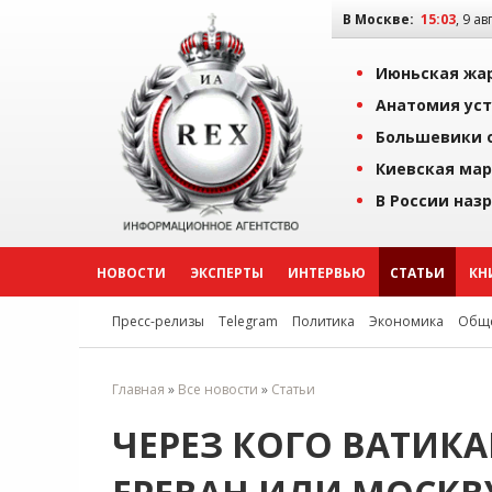
В Москве:
15:03
, 9 ав
Июньская жар
Анатомия уст
Большевики о
Киевская мар
В России наз
НОВОСТИ
ЭКСПЕРТЫ
ИНТЕРВЬЮ
СТАТЬИ
КН
Пресс-релизы
Telegram
Политика
Экономика
Обще
Главная
»
Все новости
»
Статьи
ЧЕРЕЗ КОГО ВАТИКАН