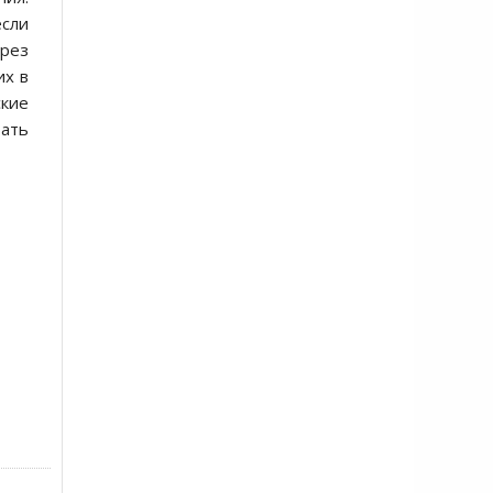
сли
рез
их в
ские
тать