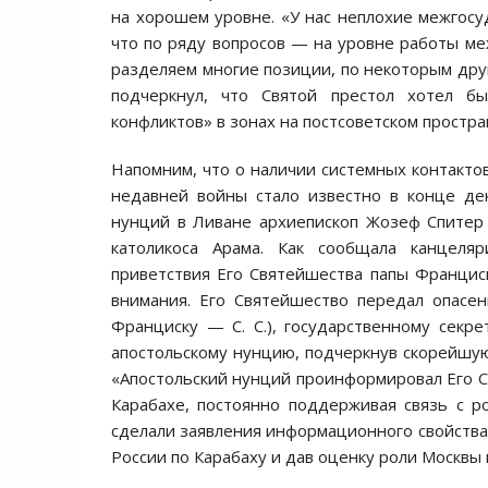
на хорошем уровне. «У нас неплохие межгос
что по ряду вопросов — на уровне работы м
разделяем многие позиции, по некоторым дру
подчеркнул, что Святой престол хотел 
конфликтов» в зонах на постсоветском простра
Напомним, что о наличии системных контактов
недавней войны стало известно в конце дек
нунций в Ливане архиепископ Жозеф Спитер 
католикоса Арама. Как сообщала канцеляр
приветствия Его Святейшества папы Францис
внимания. Его Святейшество передал опасе
Франциску — С. С.), государственному секре
апостольскому нунцию, подчеркнув скорейшую
«Апостольский нунций проинформировал Его Св
Карабахе, постоянно поддерживая связь с ро
сделали заявления информационного свойства,
России по Карабаху и дав оценку роли Москвы 