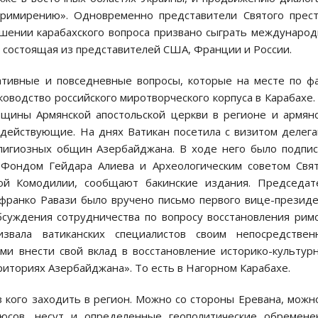
примирению». Одновременно представители Святого прес
ешении карабахского вопроса призвано сыграть междунаро
, состоящая из представителей США, Франции и России.
ативные и повседневные вопросы, которые на месте по ф
оводство российского миротворческого корпуса в Карабахе.
бщины Армянской апостольской церкви в регионе и армян
 действующие. На днях Ватикан посетила с визитом делег
лигиозных общин Азербайджана. В ходе него было подпи
Фондом Гейдара Алиева и Археологическим советом Свя
той Комодилии, сообщают бакинские издания. Председат
нфранко Равази было вручено письмо первого вице-презид
суждения сотрудничества по вопросу восстановления рим
извала ватиканских специалистов своим непосредствен
ми внести свой вклад в восстановление историко-культур
иториях Азербайджана». То есть в Нагорном Карабахе.
 кого заходить в регион. Можно со стороны Еревана, можн
юсов, несут и определенные геополитические обремене