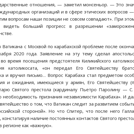
ударственные отношения, — заметил монсеньор. — Это зна
еждународных организаций и в сфере этических вопросов 
гим вопросам наши позиции не совсем совпадают». При это
бы видеть больший прогресс в разрешении «заморожен
нстве.
 Ватикана с Москвой по карабахской проблеме после оконч
абря 2020 года. Заявление на эту тему сделал апостоль
во время посещения предстоятеля Киликийского католико
ия католикосата, «он передал Его Святейшеству братс
ка и вручил письмо… Вопрос Карабаха стал предметом осо
ния и ожидания, имеющиеся у армян, Его Святейшеству (
тарю Святого престола (кардиналу Пьетро Паролину — С. 
 необходимость признания независимости Карабаха». И да
ятейшество о том, что Ватикан следит за развитием событ
ссийской стороной». Но что Спитер, что после него Галл
 констатируя наличие постоянных контактов Святого престо
в регионе как «важную».