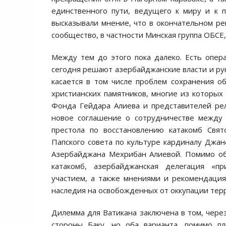
единственного пути, ведущего к миру и к 
высказывали мнение, что в окончательном р
сообщество, в частности Минская группа ОБСЕ
Между тем до этого пока далеко. Есть опер
сегодня решают азербайджанские власти и рук
касается в том числе проблем сохранения о
христианских памятников, многие из которых
Фонда Гейдара Алиева и представителей ре
новое соглашение о сотрудничестве между 
престола по восстановлению катакомб Свя
Папского совета по культуре кардиналу Джа
Азербайджана Мехрибан Алиевой. Помимо об
катакомб, азербайджанская делегация «пр
участием, а также мнениями и рекомендация
наследия на освобожденных от оккупации терр
Дилемма для Ватикана заключена в том, через
стороны Баку, но оба варианта, помимо пл