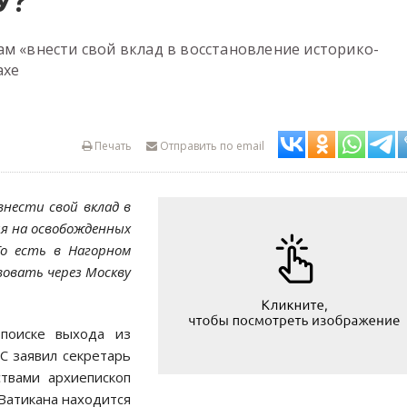
У?
ам «внести свой вклад в восстановление историко-
ахе
Печать
Отправить по email
нести свой вклад в
я на освобожденных
То есть в Нагорном
вовать через Москву
поиске выхода из
С заявил секретарь
ствами архиепископ
 Ватикана находится