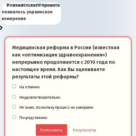
Киевская марионетка
В России назрели
Миграционный пожар
Россия начинает
Россия зимой 1904
Русская нация вчера и
Почему правый крах в
Место Науру / Науэро в
У сионистского проекта
Запада рассказала о
перемены: 15 шагов к
Европы
сбрасывать балласт
года: первые уступки во
сегодня
Варшаве не поможет её
современной истории
появилось украинское
«переобувании» хозяев
суверенной экономике
Анкориджа
внутренней политике
отношениям с Россией?
Южной Осетии
измерение
Медицинская реформа в России (известная
как «оптимизация здравоохранения»)
непрерывно продолжается с 2010 года по
настоящее время. Как Вы оцениваете
результаты этой реформы?
На отлично
Неудовлетворительно
Не знаю, поскольку процесс не завершён
Посредственно
Результаты