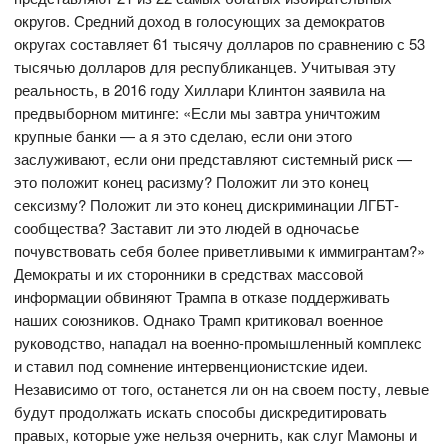
округов. Средний доход в голосующих за демократов
округах составляет 61 тысячу долларов по сравнению с 53
тысячью долларов для республиканцев. Учитывая эту
реальность, в 2016 году Хиллари Клинтон заявила на
предвыборном митинге: «Если мы завтра уничтожим
крупные банки — а я это сделаю, если они этого
заслуживают, если они представляют системный риск —
это положит конец расизму? Положит ли это конец
сексизму? Положит ли это конец дискриминации ЛГБТ-
сообщества? Заставит ли это людей в одночасье
почувствовать себя более приветливыми к иммигрантам?»
Демократы и их сторонники в средствах массовой
информации обвиняют Трампа в отказе поддерживать
наших союзников. Однако Трамп критиковал военное
руководство, нападал на военно-промышленный комплекс
и ставил под сомнение интервенционистские идеи.
Независимо от того, останется ли он на своем посту, левые
будут продолжать искать способы дискредитировать
правых, которые уже нельзя очернить, как слуг Мамоны и