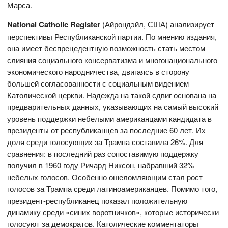
Марса.
National
Catholic
Register
(Айрондэйл, США) анализирует
перспективы Республиканской партии. По мнению издания,
она имеет беспрецедентную возможность стать местом
слияния социального консерватизма и многонационального
экономического народничества, двигаясь в сторону
большей согласованности с социальным видением
Католической церкви. Надежда на такой сдвиг основана на
предварительных данных, указывающих на самый высокий
уровень поддержки небелыми американцами кандидата в
президенты от республиканцев за последние 60 лет. Их
доля среди голосующих за Трампа составила 26%. Для
сравнения: в последний раз сопоставимую поддержку
получил в 1960 году Ричард Никсон, набравший 32%
небелых голосов. Особенно ошеломляющим стал рост
голосов за Трампа среди латиноамериканцев. Помимо того,
президент-республиканец показал положительную
динамику среди «синих воротничков», которые исторически
голосуют за демократов. Католические комментаторы