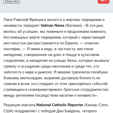
Общество
Папа Римский Франциск молится о жертвах терроризма и
ненависти, передает
Vatican News
(Ватикан). «В эти дни,
молясь об усопших, мы поминали и продолжаем поминать
беспомощных жертв терроризма, который с нарастающей
жестокостью распространяется по Европе, — отметил
понтифик. — Я имею в виду, в частности, жестокое
нападение, совершенное на днях в Ницце в культовом
сооружении, и нападение на улицах Вены, которые вызвали
тревогу и осуждение среди населения и среди тех, кто
заботится о мире и диалоге. Я вверяю трагически погибших
Божьему милосердию, выражаю духовную близость их
семьям и всем, кто страдает от этих прискорбных событий,
стремящихся скомпрометировать братское сотрудничество
между религиями посредством насилия и ненависти».
Редакция портала
National
Catholic
Reporter
(Канзас-Сити,
США) поздравляет с победой Джо Байдена, «второго