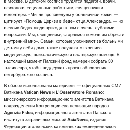
в Москве. В детском хосписе трудятся педагоги, врачи,
психологи, социальные работники, священники и
волонтеры. «Мы не проповедуем у больничной койки, —
цитирует «Помощь Церкви в беде» отца Александра, — но
в своих бедах люди приходят к нам с очень глубокими
вопросами. Мы, священники, стараемся помочь им обрести
внутренний мир». Семьи, которые ухаживают за больными
детьми у себя дома, также получают от хосписа
медицинскую, психологическую и пастырскую помощь. В
настоящий момент Папский фонд намерен собрать 30
тысяч евро, чтобы поддержать проект обновления
петербургского хосписа.
В обзоре использованы материалы — официальных СМИ
Ватикана
Vatican News
и
L'Osservatore Romano
;
миссионерского информационного агентства Ватикана,
подразделения Конгрегации евангелизации народов
Agenzia Fides
; информационного агентства Папского
института заграничных миссий
AsiaNews
; издания
Федерации итальянских католических еженедельников