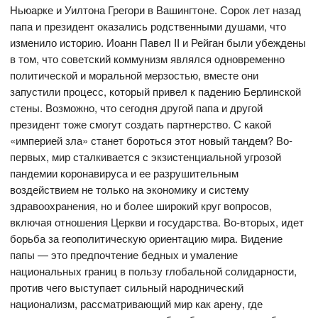
Ньюарке и Уилтона Грегори в Вашингтоне. Сорок лет назад
папа и президент оказались родственными душами, что
изменило историю. Иоанн Павел II и Рейган были убеждены
в том, что советский коммунизм являлся одновременно
политической и моральной мерзостью, вместе они
запустили процесс, который привел к падению Берлинской
стены. Возможно, что сегодня другой папа и другой
президент тоже смогут создать партнерство. С какой
«империей зла» станет бороться этот новый тандем? Во-
первых, мир сталкивается с экзистенциальной угрозой
пандемии коронавируса и ее разрушительным
воздействием не только на экономику и систему
здравоохранения, но и более широкий круг вопросов,
включая отношения Церкви и государства. Во-вторых, идет
борьба за геополитическую ориентацию мира. Видение
папы — это предпочтение бедных и умаление
национальных границ в пользу глобальной солидарности,
против чего выступает сильный народнический
национализм, рассматривающий мир как арену, где