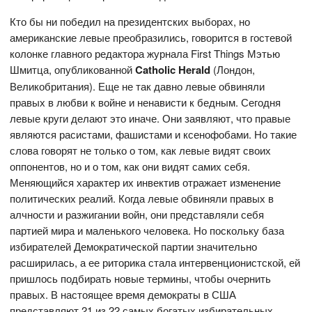
Кто бы ни победил на президентских выборах, но
американские левые преобразились, говорится в гостевой
колонке главного редактора журнала First Things Мэтью
Шмитца, опубликованной
Catholic Herald
(Лондон,
Великобритания). Еще не так давно левые обвиняли
правых в любви к войне и ненависти к бедным. Сегодня
левые круги делают это иначе. Они заявляют, что правые
являются расистами, фашистами и ксенофобами. Но такие
слова говорят не только о том, как левые видят своих
оппонентов, но и о том, как они видят самих себя.
Меняющийся характер их инвектив отражает изменение
политических реалий. Когда левые обвиняли правых в
алчности и разжигании войн, они представляли себя
партией мира и маленького человека. Но поскольку база
избирателей Демократической партии значительно
расширилась, а ее риторика стала интервенционистской, ей
пришлось подбирать новые термины, чтобы очернить
правых. В настоящее время демократы в США
представляют 21 из 22 самых богатых избирательных