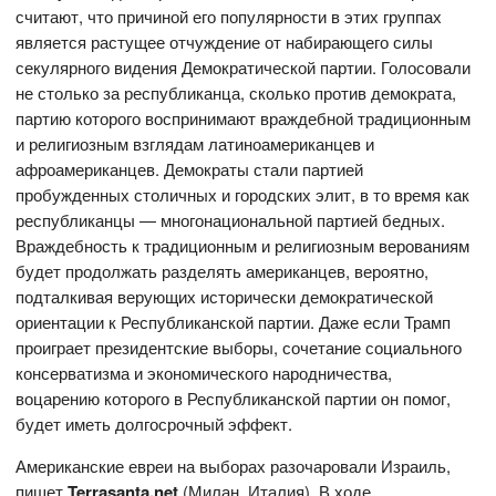
считают, что причиной его популярности в этих группах
является растущее отчуждение от набирающего силы
секулярного видения Демократической партии. Голосовали
не столько за республиканца, сколько против демократа,
партию которого воспринимают враждебной традиционным
и религиозным взглядам латиноамериканцев и
афроамериканцев. Демократы стали партией
пробужденных столичных и городских элит, в то время как
республиканцы — многонациональной партией бедных.
Враждебность к традиционным и религиозным верованиям
будет продолжать разделять американцев, вероятно,
подталкивая верующих исторически демократической
ориентации к Республиканской партии. Даже если Трамп
проиграет президентские выборы, сочетание социального
консерватизма и экономического народничества,
воцарению которого в Республиканской партии он помог,
будет иметь долгосрочный эффект.
Американские евреи на выборах разочаровали Израиль,
пишет
Terrasanta.net
(Милан, Италия). В ходе