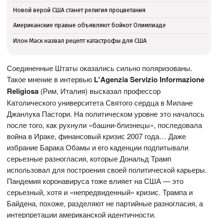
Новой верой США станет религия процветания
Американские правые объявляют бойкот Олимпиаде
Илон Маск назвал рецепт катастрофы для США
Соединенные Штаты оказались сильно поляризованы.
Такое мнение в интервью
L'Agenzia Servizio Informazione
Religiosa
(Рим, Италия) высказал профессор
Католического университета Святого сердца в Милане
Джанлука Пастори. На политическом уровне это началось
после того, как рухнули «башни-близнецы», последовала
война в Ираке, финансовый кризис 2007 года… Даже
избрание Барака Обамы и его каденции подпитывали
серьезные разногласия, которые Дональд Трамп
использовал для построения своей политической карьеры.
Пандемия коронавируса тоже влияет на США — это
серьезный, хотя и «непредвиденный» кризис. Трампа и
Байдена, похоже, разделяют не партийные разногласия, а
интерпретации американской идентичности.