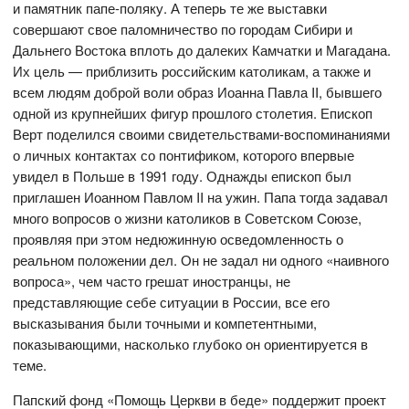
и памятник папе-поляку. А теперь те же выставки
совершают свое паломничество по городам Сибири и
Дальнего Востока вплоть до далеких Камчатки и Магадана.
Их цель — приблизить российским католикам, а также и
всем людям доброй воли образ Иоанна Павла II, бывшего
одной из крупнейших фигур прошлого столетия. Епископ
Верт поделился своими свидетельствами-воспоминаниями
о личных контактах со понтификом, которого впервые
увидел в Польше в 1991 году. Однажды епископ был
приглашен Иоанном Павлом II на ужин. Папа тогда задавал
много вопросов о жизни католиков в Советском Союзе,
проявляя при этом недюжинную осведомленность о
реальном положении дел. Он не задал ни одного «наивного
вопроса», чем часто грешат иностранцы, не
представляющие себе ситуации в России, все его
высказывания были точными и компетентными,
показывающими, насколько глубоко он ориентируется в
теме.
Папский фонд «Помощь Церкви в беде» поддержит проект