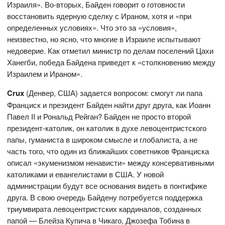
Израиля». Во-вторых, Байден говорит о готовности
восстановить ядерную сделку с Ираном, хотя и «при
определенных условиях». Что это за «условия»,
неизвестно, но ясно, что многие в Израиле испытывают
недоверие. Как отметил министр по делам поселений Цахи
Ханегби, победа Байдена приведет к «столкновению между
Израилем и Ираном».
Crux
(Денвер, США) задается вопросом: смогут ли папа
Франциск и президент Байден найти друг друга, как Иоанн
Павел II и Рональд Рейган? Байден не просто второй
президент-католик, он католик в духе левоцентристского
папы, гуманиста в широком смысле и глобалиста, а не
часть того, что один из ближайших советников Франциска
описал «экуменизмом ненависти» между консервативными
католиками и евангелистами в США. У новой
администрации будут все основания видеть в понтифике
друга. В свою очередь Байдену потребуется поддержка
триумвирата левоцентристских кардиналов, созданных
папой — Блейза Купича в Чикаго, Джозефа Тобина в