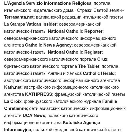
L'Agenzia Servizio Informazione Religiosa
; портала
итальянского издательского дома «Стражи Святой земли»
Terrasanta.net
; ватиканской редакции итальянской газеты
La Stampa
Vatican
insider
; североамериканской
католической газеты
National Catholic Reporter
;
североамериканского католического информационного
агентства
Catholic News Agency
; североамериканской
католической газеты
National
Catholic
Register
;
североамериканского католического портала
Crux
;
британского католического портала
The
Tablet
; портала
католической газеты Англии и Уэльса
Catholic Herald
;
австрийского католического информационного агентства
Kath.net
; австрийского информационного католического
агентства
KATHPRESS
; французской католической газеты
L
a Croix
; французского католического журнала
Famille
Chrétienne
; сети азиатских католических информационных
агентств
UCA News
; польского католического
информационного агентства
Katolicka Agencja
Informacyjna
; польской ежедневной католической газеты