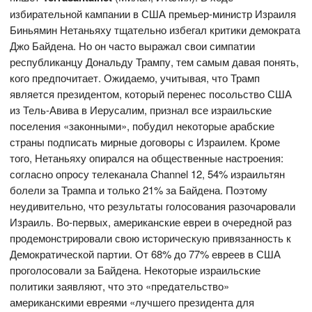
избирательной кампании в США премьер-министр Израиля
Биньямин Нетаньяху тщательно избегал критики демократа
Джо Байдена. Но он часто выражал свои симпатии
республиканцу Дональду Трампу, тем самым давая понять,
кого предпочитает. Ожидаемо, учитывая, что Трамп
является президентом, который перенес посольство США
из Тель-Авива в Иерусалим, признал все израильские
поселения «законными», побудил некоторые арабские
страны подписать мирные договоры с Израилем. Кроме
того, Нетаньяху опирался на общественные настроения:
согласно опросу телеканала Channel 12, 54% израильтян
болели за Трампа и только 21% за Байдена. Поэтому
неудивительно, что результаты голосования разочаровали
Израиль. Во-первых, американские евреи в очередной раз
продемонстрировали свою историческую привязанность к
Демократической партии. От 68% до 77% евреев в США
проголосовали за Байдена. Некоторые израильские
политики заявляют, что это «предательство»
американскими евреями «лучшего президента для