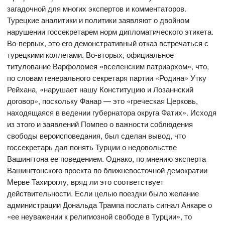
загадочной для многих экспертов и комментаторов.
Турецкие аналитики и политики заявляют о двойном
нарушении госсекретарем норм дипломатического этикета.
Во-первых, это его демонстративный отказ встречаться с
турецкими коллегами. Во-вторых, официальное
титулование Варфоломея «вселенским патриархом», что,
по словам генерального секретаря партии «Родина» Утку
Рейхана, «нарушает нашу Конституцию и Лозаннский
договор», поскольку Фанар — это «греческая Церковь,
находящаяся в ведении губернатора округа Фатих». Исходя
из этого и заявлений Помпео о важности соблюдения
свободы вероисповедания, был сделан вывод, что
госсекретарь дал понять Турции о недовольстве
Вашингтона ее поведением. Однако, по мнению эксперта
Вашингтонского проекта по ближневосточной демократии
Мерве Тахироглу, вряд ли это соответствует
действительности. Если целью поездки было желание
администрации Дональда Трампа послать сигнал Анкаре о
«ее неуважении к религиозной свободе в Турции», то