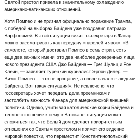
Святой престол привела к значительному охлаждению
американо-ватиканских отношений.
Хотя Помпео и не признал официально поражение Трампа,
с победой на выборах Байдена уже поздравил патриарх
Варфоломей. В этой ситуации визит госсекретаря в Фанар
можно рассматривать как передачу «паролей и явок». «В
самолете, который доставил Помпео в семь стран, есть
еще два важных имени, это два наиболее доверенных лица
нового президента США Джо Байдена — Грег Шульц и Рон
Клейн, — заявляет турецкий журналист Эргюн Дилер. —
Визит Помпео — это не прощание, а новое начало с людьми
Байдена. Вот такая ситуация!». Не исключено, что
госсекретарь хочет передать дела преемникам и
застолбить важность Фанара для американской внешней
политики. Однако, учитывая католические корни Байдена и
теплое отношение к нему в Ватикане, ситуация может
сложиться так, что Белый дом сделает приоритетным
отношения со Святым престолом и примет его видение
мировой повестки, что переместит Константинопольский