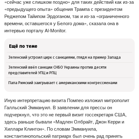
«сейчас уже слишком поздно» для таких действий как из-за
«предыдущего опыта» общения Трампа с президентом
Реджепом Тайипом Эрдоганом, так и из-за «ограниченного
времени, оставшегося у Белого дома», сказала она в
интервью порталу Al-Monitor.
Ещё по теме
Зеленский устроил цирк с санкциями, глядя на пример Запада
Зеленский ввёл санкции СНБО Украины против десяти
представителей УПЦ и РПЦ
Папа Римский заигрывает с американскими конгрессменами
Иную интерпретацию визита Помпео изложил митрополит
Галльский Эммануил. В заявлении для прессы он
подчеркнул, что это не первый визит госсекретаря США,
здесь раньше бывали «Мадлен Олбрайт, Джон Керри и
Хиллари Клинтон». По словам Эммануила,
константинопольский патриарх был очень рад принять