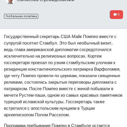
0
Глобальная политика
Государственный секретарь США Майк Помпео вместе с
супругой посетил Стамбул. Это был необычный визит,
ведь глава американской дипломатии сосредоточился
исключительно на религиозных вопросах. Кортеж
госсекретаря проехал по узким стамбульским улочкам к
резиденции константинопольского патриарха Варфоломея,
где чету Помпео провели по церквам, показали священные
реликвии, состоялись закрытые переговоры дипломата с
патриархом. После Помпео вместе с женой побывали в
мечети Рустем-паши, одном из самых красивых памятников
турецкой исламской культуры. Госсекретарь также
встретился с апостольским нунцием в Турции
архиепископом Полом Расселом.
Программа пребывания Помпео в Стамбуле остается