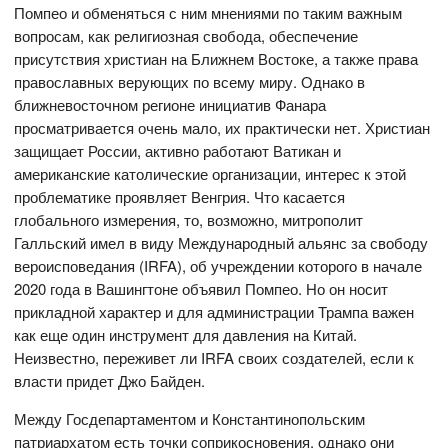
Помпео и обменяться с ним мнениями по таким важным
вопросам, как религиозная свобода, обеспечение
присутствия христиан на Ближнем Востоке, а также права
православных верующих по всему миру. Однако в
ближневосточном регионе инициатив Фанара
просматривается очень мало, их практически нет. Христиан
защищает России, активно работают Ватикан и
американские католические организации, интерес к этой
проблематике проявляет Венгрия. Что касается
глобального измерения, то, возможно, митрополит
Галльский имел в виду Международный альянс за свободу
вероисповедания (IRFA), об учреждении которого в начале
2020 года в Вашингтоне объявил Помпео. Но он носит
прикладной характер и для администрации Трампа важен
как еще один инструмент для давления на Китай.
Неизвестно, переживет ли IRFA своих создателей, если к
власти придет Джо Байден.
Между Госдепартаментом и Константинопольским
патриархатом есть точки соприкосновения, однако они