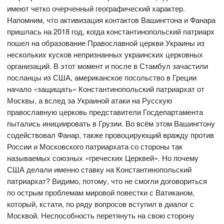
имеют четко очерченный географический характер.
Напомним, что активизация контактов Вашингтона и Фанара
пришлась на 2018 год, когда константинопольский патриарх
пошел на образование Православной церкви Украины из
нескольких кусков непризнанных украинских церковных
организаций. В этот момент и после в Стамбул зачастили
посланцы из США, американское посольство в Греции
начало «защищать» Константинопольский патриархат от
Москвы, а вслед за Украиной атаки на Русскую
православную церковь представители Госдепартамента
пытались инициировать в Грузии. Во всём этом Вашингтону
содействовал Фанар, также провоцирующий вражду против
России и Московского патриархата со стороны так
называемых союзных «греческих Церквей». Но почему
США делали именно ставку на Константинопольский
патриархат? Видимо, потому, что не смогли договориться
по острым проблемам мировой повестки с Ватиканом,
который, кстати, по ряду вопросов вступил в диалог с
Москвой. Неспособность перетянуть на свою сторону