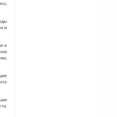
его,
беды
ых и
ве и
ески
чки,
щие
 кто
ации
ти,