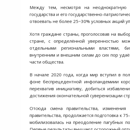
Между тем, несмотря на неоднократную 
государства и его государственно-патриотиче
отвоевать не более 25−30% условных акций у
Хотя граждане страны, проголосовав на выбо
стране, с определённой уверенностью мо
отдельными региональными властями, би
внутренним и внешним силам до сих пор удаё
части общества.
В начале 2020 года, когда мир вступил в по
фоне беспрецедентной инфопандемиии корон
перехватив инициативу, добиться избавления
достижения окончательной суверенизации ст
Отсюда смена правительства, изменения
правительства, продолжается подготовка к 75
мобилизовалась на преодоление пагубных по
Первые результаты внушают осторожный опт