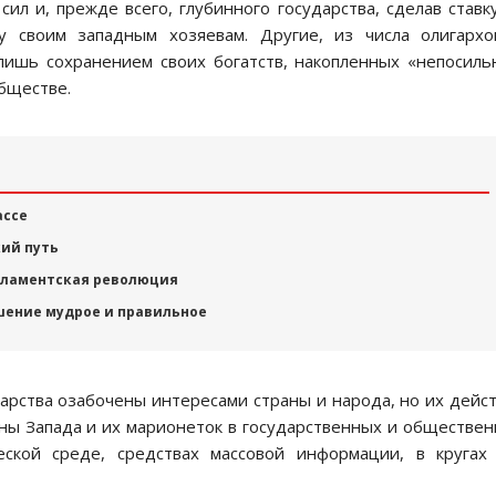
л и, прежде всего, глубинного государства, сделав ставк
у своим западным хозяевам. Другие, из числа олигарх
лишь сохранением своих богатств, накопленных «непосил
бществе.
ассе
кий путь
рламентская революция
шение мудрое и правильное
ударства озабочены интересами страны и народа, но их дейс
ны Запада и их марионеток в государственных и обществе
ческой среде, средствах массовой информации, в кругах