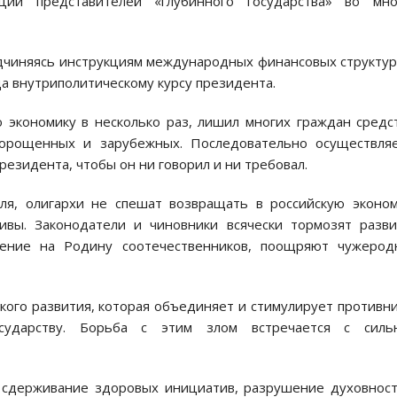
ции представителей «глубинного государства» во мно
дчиняясь инструкциям международных финансовых структур
да внутриполитическому курсу президента.
ю экономику в несколько раз, лишил многих граждан средс
морощенных и зарубежных. Последовательно осуществляе
езидента, чтобы он ни говорил и ни требовал.
я, олигархи не спешат возвращать в российскую эконо
вы. Законодатели и чиновники всячески тормозят разв
щение на Родину соотечественников, поощряют чужерод
ого развития, которая объединяет и стимулирует противн
сударству. Борьба с этим злом встречается с силь
а сдерживание здоровых инициатив, разрушение духовнос