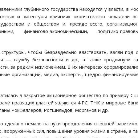
авленники глубинного государства находятся у власти, в Ро
лонны» и «агентуры влияния» окончательно овладели вс
сударством и обществом и, прежде всего, организацион
рными, финансово-экономическими, политико-правовы
структуры, чтобы безраздельно властвовать, взяли под 
ы — службу безопасности и др., а также продвинули с
сти, за редким исключением. В их интересах сформировали
нные организации, медиа, эксперты, щедро финансируемы
ратилась в закрытое акционерное общество по примеру С
рами правящих властей являются ФРС, ТНК и мировые банк
ланы Рокфеллеров, Ротшильдов, Морганов и др.
ло сделано немало на пути преодоления внешней зависимо
о, вооруженных сил, повышения уровня жизни в стране, а т