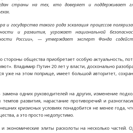
аждан страны на тех, кто доверяет и поддерживает гл
ехах.
а и государства такого рода эскалация процессов поляриз
ности и развития, угрожает национальной безопаснос
ности России», — утверждает эксперт Фонда содейст
со стороны общества приобретает особую актуальность, по
еняют». Владимир Путин 20 лет у власти, досконально разобр
ся уже на этом поприще, имеет большой авторитет, сохра
— замена одних руководителей на других, изменение подх
 темпов развития, нарастание противоречий и разногласи
нешних кризисных условиях понадобится не менее года, ч
ества, а это просто недопустимо.
е и экономические элиты расколоты на несколько частей. 