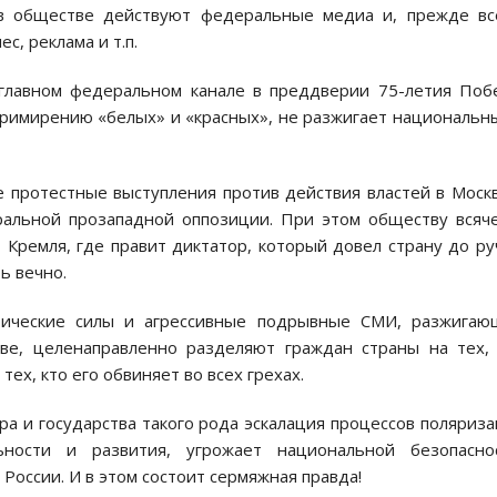
в обществе действуют федеральные медиа и, прежде вс
с, реклама и т.п.
а главном федеральном канале в преддверии 75-летия По
примирению «белых» и «красных», не разжигает национальн
 протестные выступления против действия властей в Моск
ральной прозападной оппозиции. При этом обществу всяч
т Кремля, где правит диктатор, который довел страну до ру
ь вечно.
тические силы и агрессивные подрывные СМИ, разжигаю
ве, целенаправленно разделяют граждан страны на тех,
тех, кто его обвиняет во всех грехах.
а и государства такого рода эскалация процессов поляриз
ности и развития, угрожает национальной безопаснос
России. И в этом состоит сермяжная правда!