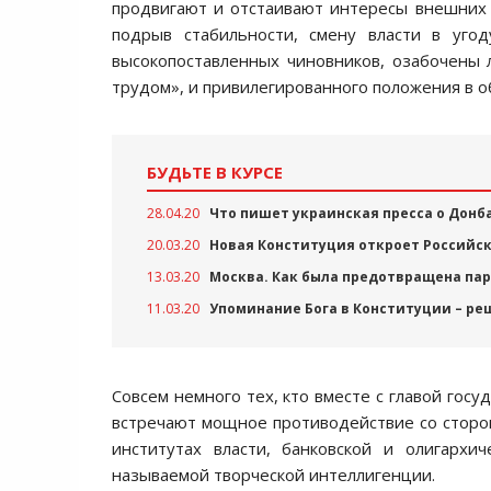
продвигают и отстаивают интересы внешних си
подрыв стабильности, смену власти в угод
высокопоставленных чиновников, озабочены 
трудом», и привилегированного положения в о
БУДЬТЕ В КУРСЕ
28.04.20
Что пишет украинская пресса о Донб
20.03.20
Новая Конституция откроет Российс
13.03.20
Москва. Как была предотвращена па
11.03.20
Упоминание Бога в Конституции – ре
Совсем немного тех, кто вместе с главой гос
встречают мощное противодействие со сторо
институтах власти, банковской и олигархи
называемой творческой интеллигенции.