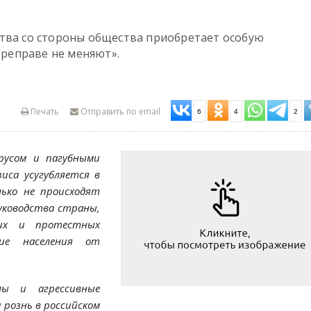
тва со стороны общества приобретает особую
ереправе не меняют».
Печать
Отправить по email
6
4
2
русом и пагубными
иса усугубляется в
лько не происходят
уководства страны,
ких и протестных
ие населения от
лы и агрессивные
рознь в российском