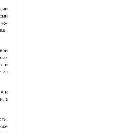
ссии
еми
но-
ми,
свой
воих
сь и
е из
ША и
и, а
сти,
акже