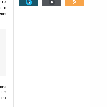
у на
ов и
ьным
твия
нных
 так