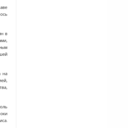
аве
лось
ин в
ми,
ным
ьшей
а на
ией,
тва,
оль
роки
иса.