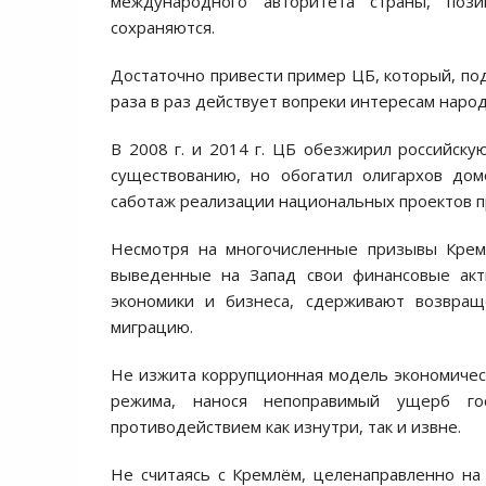
международного авторитета страны, пози
сохраняются.
Достаточно привести пример ЦБ, который, по
раза в раз действует вопреки интересам наро
В 2008 г. и 2014 г. ЦБ обезжирил российску
существованию, но обогатил олигархов до
саботаж реализации национальных проектов пр
Несмотря на многочисленные призывы Кремл
выведенные на Запад свои финансовые акти
экономики и бизнеса, сдерживают возвра
миграцию.
Не изжита коррупционная модель экономическ
режима, нанося непоправимый ущерб го
противодействием как изнутри, так и извне.
Не считаясь с Кремлём, целенаправленно н