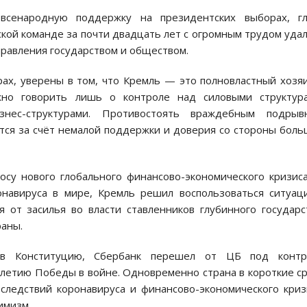
всенародную поддержку на президентских выборах, гл
ской команде за почти двадцать лет с огромным трудом уда
правления государством и обществом.
рах, уверены в том, что Кремль — это полновластный хозя
жно говорить лишь о контроле над силовыми структура
знес-структурами. Противостоять враждебным подрыв
тся за счёт немалой поддержки и доверия со стороны бол
лосу нового глобального финансово-экономического кризис
авируса в мире, Кремль решил воспользоваться ситуац
 от засилья во власти ставленников глубинного государс
раны.
 в Конституцию, Сбербанк перешел от ЦБ под контр
-летию Победы в войне. Одновременно страна в короткие с
следствий коронавируса и финансово-экономического криз
имизм.