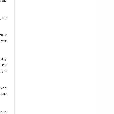
гом
, из
тв к
тся
мику
итие
ную
иков
ным
ти и