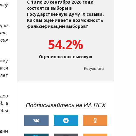
С 18 по 20 сентября 2026 года
аву
состоятся выборы в
Государственную думу IX созыва.
Как вы оцениваете возможность
ации
фальсификации выборов?
ти,
54.2%
вия
Оцениваю как высокую
тому
ался
Результаты
няет
одов
й, а
Подписывайтесь на ИА REX
тобы
Одни