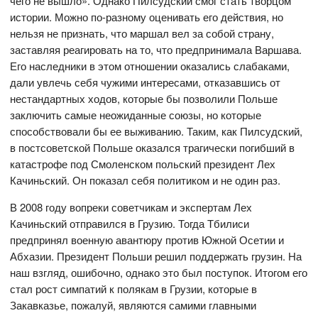
чего не вышло». Однако Пилсудский смог стать творцом
истории. Можно по-разному оценивать его действия, но
нельзя не признать, что маршал вел за собой страну,
заставляя реагировать на то, что предпринимала Варшава.
Его наследники в этом отношении оказались слабаками,
дали увлечь себя чужими интересами, отказавшись от
нестандартных ходов, которые бы позволили Польше
заключить самые неожиданные союзы, но которые
способствовали бы ее выживанию. Таким, как Пилсудский,
в постсоветской Польше оказался трагически погибший в
катастрофе под Смоленском польский президент Лех
Качиньский. Он показал себя политиком и не один раз.
В 2008 году вопреки советчикам и экспертам Лех
Качиньский отправился в Грузию. Тогда Тбилиси
предпринял военную авантюру против Южной Осетии и
Абхазии. Президент Польши решил поддержать грузин. На
наш взгляд, ошибочно, однако это был поступок. Итогом его
стал рост симпатий к полякам в Грузии, которые в
Закавказье, пожалуй, являются самими главными