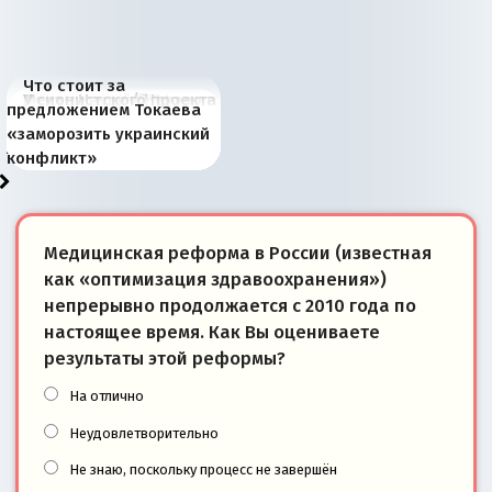
Что стоит за
В России назрели
Миграционный пожар
Россия начинает
Россия зимой 1904
Русская нация вчера и
Почему правый крах в
Место Науру / Науэро в
У сионистского проекта
предложением Токаева
перемены: 15 шагов к
Европы
сбрасывать балласт
года: первые уступки во
сегодня
Варшаве не поможет её
современной истории
появилось украинское
«заморозить украинский
суверенной экономике
Анкориджа
внутренней политике
отношениям с Россией?
Южной Осетии
измерение
конфликт»
Медицинская реформа в России (известная
как «оптимизация здравоохранения»)
непрерывно продолжается с 2010 года по
настоящее время. Как Вы оцениваете
результаты этой реформы?
На отлично
Неудовлетворительно
Не знаю, поскольку процесс не завершён