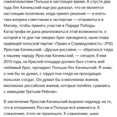
симпатизантами Польши в настоящее время. А спустя два
года Лех Качиньский еще раз доказал, что он является
настоящим политиком, когда принял решение — и опять-
таки вопреки советчикам и экспертам — отправиться в
Москву, чтобы принять участие в Параде Победы.
Катастрофа не дала реализоваться этой возможности, о
которой в те дни так говорил брат президента, ныне глава
правящей польской партии «Право и Справедливость» (PiS)
Ярослав Качиньский. «Друзья-россияне, — обратился тогда
к нашему народу Ярослав Качиньский, — сегодня, 9 мая
2010 года, на Красной площади должен был стоять мой
любимый брат, президент Польши Лех Качиньский. Я знаю,
о чем бы он думал, с гордостью глядя на проходящих
польских солдат. Он думал бы о миллионах воинов,
миллионах российских воинов, которые погибли, сражаясь
с немецким Третьим Рейхом».
В заключение Ярослав Качиньский выразил надежду на то,
что в отношениях России и Польши всё изменится. К
сожалению, этого не произошло. К сожалению, шанс