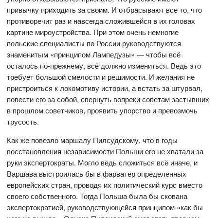
привычку приходить за своим. И отбрасывают все то, что
противоречит раз и навсегда сложившейся в их головах
картине мироустройства. При этом очень немногие
польские специалисты по России руководствуются
знаменитым «принципом Лампедузы» — чтобы всё
осталось по-прежнему, всё должно измениться. Ведь это
требует большой смелости и решимости. И желания не
пристроиться к локомотиву истории, а встать за штурвал,
повести его за собой, свернуть вопреки советам застывших
в прошлом советчиков, проявить упорство и превозмочь
трусость.
Как же повезло маршалу Пилсудскому, что в годы
восстановления независимости Польши его не хватали за
руки экспертократы. Могло ведь сложиться всё иначе, и
Варшава выстроилась бы в фарватер определенных
европейских стран, проводя их политический курс вместо
своего собственного. Тогда Польша была бы скована
экспертократией, руководствующейся принципом «как бы