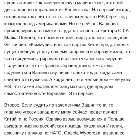
представляют как «американскую марионетку», которой
дистанционно управляют из Вашингтона. На первый взгляд,
основания так считать есть, слишком часто PiS берет под
козырек перед американцами. Но не сейчас. Варшава
проигнорировала намеки государственного секретаря США
Майка Помпео, который во время виртуального совещания
G7 заявил: «Коммунистическая партия Китая представляет
существенную угрозу нашему здоровью и образу жизни, что
ясно продемонстрировала вспышка уханьского вируса».
Получается, что «Право и Справедливость» готова
подчиняться Вашингтону лишь только тогда, когда сама
считает это нужным. А когда нет, то и Белый дом — не указ
PiS, что также заставляет задуматься, где пределы
самостоятельности Варшавы. Это первое.
Второе. Если судить по заявлениям Вашингтона, то
главную угрозу западному миру сейчас представляет
Китай, а не Россия. Однако взрыв возмущения в Польше
вызвала именно российская помощь, оказанная Италии,
союзнику поляков по НАТО. Gazeta Wyborcza назвала ее