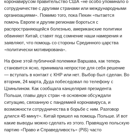
коронавирусом правительство США «не особо упоминало о
сотрудничестве с другими странами или международными
организациями». Помимо того, пока Пекин «пытается
помочь Европе и другим регионам бороться с
распространяющейся болезнью, американские политики
обвиняют Китай, ставят под сомнение наши намерения и
заявляют, что помощь со стороны Срединного царства
«политически мотивирована».
На фоне этой публичной полемики Варшава, как теперь
становится ясно, принимала непростое для себя решение
— вступать в контакт с КНР или нет. Выбор был сделан. Во
вторник, 24 марта, Дуда побеседовал по телефону с
Цзиньпином. Как сообщала канцелярия президента
Польши, главы двух стран «в основном обсуждали
ситуацию, связанную с пандемией коронавируса, и
возможности сотрудничества в борьбе с ним. Разговор
длился 45 минут». Китай пришел на помощь Польше. И вот
какие выводы можно сделать из этого. Правящую польскую
партию «Право и Справедливость» (PiS) часто